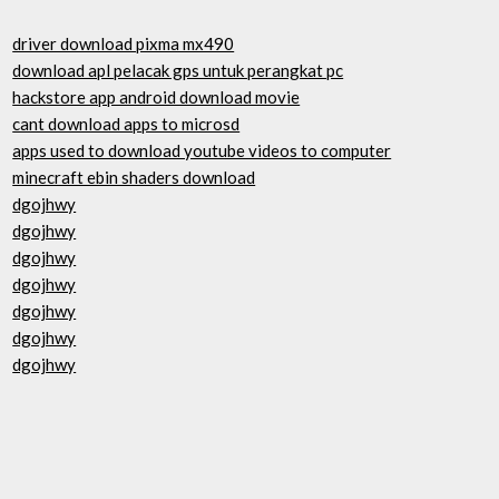
driver download pixma mx490
download apl pelacak gps untuk perangkat pc
hackstore app android download movie
cant download apps to microsd
apps used to download youtube videos to computer
minecraft ebin shaders download
dgojhwy
dgojhwy
dgojhwy
dgojhwy
dgojhwy
dgojhwy
dgojhwy