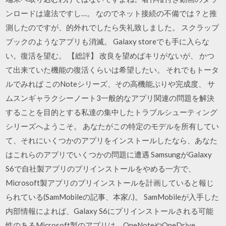
ンロードは違法ですし…。 なのでネット接続の不備では？と推
測したのですが、的外れでしたら失礼致しました。 スクラップ
ブックのようなアプリも消滅。 Galaxy storeでも手に入らな
い。復活を望む。 【総評】 改良を望めばキリがないが、 かつ
て出来ていた機能の復活くらいは希望したい。 それでもトータ
ルでみれば このNoteシリーズ、その高機能ぶりや完成度、 サ
ムスンギャラクシーノート3一般的なアプリ関連の問題を解決
することを目的とする私達の集中したトラブルシューティング
シリーズへようこそ。 あなたがこの特定のモデルを所有してい
て、それにいくつかのアプリをインストールしたなら、あなた
はこれらのアプリでいくつかの問題に遭遇 SamsungがGalaxy
S6で自社製アプリのプリインストールをやめる一方で、
Microsoft製アプリのプリインストールを計画していると報じ
られている(SamMobileの記事、本家/.)。 SamMobileが入手した
内部情報によれば、Galaxy S6にプリインストールされる可能
性のあるMicrosoft製のアプリは、OneNoteやOneDrive、