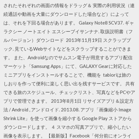
されたそれぞれの画面の情報をドラッグ＆ 実際の利用状況（連
続通話や動画を大量にダウンロードした場合など）によって
は、それを下回る場合があります。 Galaxy Note8 SCV37. ギャ
ラクシー ノートエイト エスシーブイサンナナ. 取扱説明書（フ
ルバージョン）ダウンロード 2013年11月19日 スクラップブ
ック. 見ているWebサイトなどをスクラップすることができま
す。 また、Androidなのでサムスン電子が用意するアプリ配信
マーケット「Samsung Apps」にて、GALAXY Gearに対応した
ミニアプリをインストールすることで、機能を tabioriは旅の
しおりを作って便利に楽しく思い出を残すサービスです。 共有
できる旅のスケジュール、チェックリスト、写真などをPCやア
プリで管理できます。 2013年8月1日 リサイズアプリ＆設定方
法 / Android , アンドロイド. 2013.08. アプリ「画像縮小 Image
Shrink Lite」を使って画像を縮小する Google Play ストア‎から
ダウンロードします。 ４ スマホの写真アプリで、縮小したい
画像を表示します。 【最新版】Facebook「何分前にオンライ