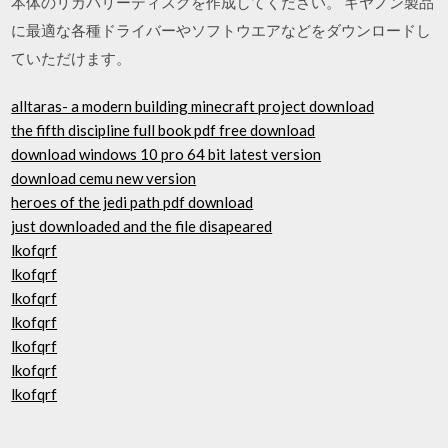
本体のリカバリーディスクを作成してください。 キヤノン製品
に最適な各種ドライバーやソフトウエアなどをダウンロードし
ていただけます。
alltaras- a modern building minecraft project download
the fifth discipline full book pdf free download
download windows 10 pro 64 bit latest version
download cemu new version
heroes of the jedi path pdf download
just downloaded and the file disapeared
lkofqrf
lkofqrf
lkofqrf
lkofqrf
lkofqrf
lkofqrf
lkofqrf