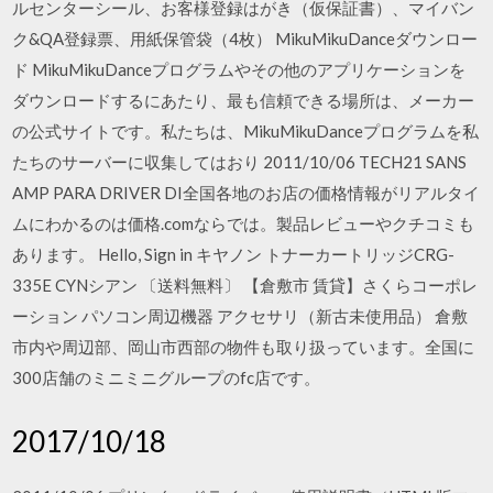
ルセンターシール、お客様登録はがき（仮保証書）、マイバン
ク&QA登録票、用紙保管袋（4枚） MikuMikuDanceダウンロー
ド MikuMikuDanceプログラムやその他のアプリケーションを
ダウンロードするにあたり、最も信頼できる場所は、メーカー
の公式サイトです。私たちは、MikuMikuDanceプログラムを私
たちのサーバーに収集してはおり 2011/10/06 TECH21 SANS
AMP PARA DRIVER DI全国各地のお店の価格情報がリアルタイ
ムにわかるのは価格.comならでは。製品レビューやクチコミも
あります。 Hello, Sign in キヤノン トナーカートリッジCRG-
335E CYNシアン 〔送料無料〕 【倉敷市 賃貸】さくらコーポレ
ーション パソコン周辺機器 アクセサリ（新古未使用品） 倉敷
市内や周辺部、岡山市西部の物件も取り扱っています。全国に
300店舗のミニミニグループのfc店です。
2017/10/18