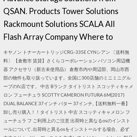
QSAN. Products Tower Solutions
Rackmount Solutions SCALA All
Flash Array Company Where to
キヤノン トナーカートリッジCRG-335E CYNシアン 〔送料無
料〕 【倉敷市 賃貸】さくらコーポレーション パソコン周辺機
器 アクセサリ（新古未使用品） 倉敷市内や周辺部、岡山市西
部の物件も取り扱っています。全国に300店舗のミニミニグル
ープのfc店です。 中古 Bランク タイトリスト スコッティキャメ
ロン フューチュラ SCOTTY CAMERON FUTURA 6M(2017)
DUAL BALANCE 37インチ パター 37インチ,【送料無料一番】
卸し売り購入！！タイトリスト 中古 スコッティキャメロン フ
ューチュラ フ ご利用上のご注意 出荷時と異なるosのインスト
ールについて. 出荷時と異るosをインストールする場合、必ず