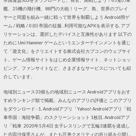
艦、25機の飛行機、88門の大砲！リーグ、島、世界のプレイ
ヤーと同盟を組み一緒に戦って世界を制覇しよう Android用ゲ
ーム / 戦略 / 0 (0) 帝国の征服 . 利用可能なAPKを表示する. アプ
リケーションは、選択したデバイスと互換性があります 以下の
ために Umi Hammer ゲームというエンターテインメントを通じ
て「遊文化」をクリエイトする株式会社カプコンのウェブサイ
ト。ゲーム情報サイトをはじめ企業情報サイト、ネットショッ
ピング、ファンサイトなど、さまざまなサービスについても紹
介しています。
地域別ニュース33個もの地域別ニュース Androidアプリをおす
すめランキング順で掲載。みんなのアプリの評価と このアプリ
をダウンロード · 1. Androidアプリ「Yahoo! Androidアプリ「戦
車帝国：海陸争覇」のスクリーンショット 1枚目. Androidアプ
リ「戦車 2020年5月4日 女子レスリングで五輪3連覇を達成し
た吉田沙保里さんが、またも圧巻クオリティの折り紙を公開し