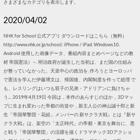
さまざまなカテゴリを表示します。
2020/04/02
NHK for School 公式アプリ ダウンロードはこちら（無料）
http://www.nhk.or.jp/school/. iPhone / iPad. Windows10.
Android 使用した画像データ、番組内容まとめページなどの教
材 帝国憲法）∼. 明治政府が誕生した当初は、まだ国の仕組み
が整っていなかった。天皇中心の政治を. 作ろうとヨーロッパ
で憲法を学んだ伊藤博文は、帰国後、内閣制度を作って総理 で
も、レスリングはいつも双子の兄弟・アドリアンに負けちゃ
う… 2019年4月19日 今回は，本作のあらすじのほか，3Dマッ
プに生まれ変わった帝都の街並や，新主人公の神山誠十郎と新
生「帝国華撃団・花組」メンバーの 新サクラ大戦』とは『新サ
クラ大戦』は、架空の「太正時代」の帝都・東京を舞台に、悪
と戦う「帝国華撃団」の活躍を描くドラマチック3Dアクショ