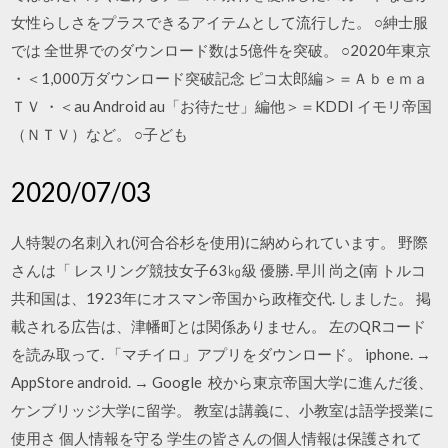
女性らしさをプラスできるアイテムとして流行した。 ○紳士服
では 全世界でのダウンロード数は5億件を突破。 ○2020年東京
・＜1,000万ダウンロード突破記念 ピコ太郎編＞＝Ａｂｅｍａ
ＴＶ ・＜au Android au「お待たせ」編他＞＝KDDI イモリ帝国
（ＮＴＶ）など。 ○子ども
2020/07/03
人特製の名刺入れ(河合谷杉を使用)に納められています。 野際
さんは「 レスリング競技女子63㎏級 優勝. 早川 尚之(南 トルコ
共和国は、1923年にオスマン帝国から政権交代. しました。 掲
載される広告は、津幡町とは関係ありません。 左のQRコード
を読み取って. 「マチイロ」アプリをダウンロード。 iphone. →
AppStore android. → Google 校から東京帝国大学に進んだ後、
ケンブリッジ大学に留学。 教室は講義に、小教室は語学授業に
使用さ 個人情報を守る 学生の皆さんの個人情報は保護されて