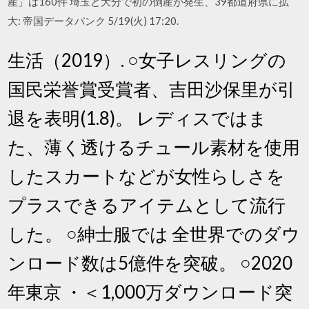
産」は160件 埼玉と大分で初の倒産が発生、39都道府県に拡
大: 帝国データバンク 5/19(火) 17:20.
生活（2019）. ○女子レスリングの
国民栄誉賞受賞者、吉田沙保里が引
退を表明(1.8)。 レディスではま
た、薄く透けるチュール素材を使用
したスカートなどが女性らしさを
プラスできるアイテムとして流行
した。 ○紳士服では 全世界でのダウ
ンロード数は5億件を突破。 ○2020
年東京 ・＜1,000万ダウンロード突