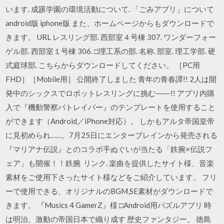
います. 成蹊学園の環境活動について. 「ごみアプリ」について
android版 iphone版 また、ホームページからもダウンロードで
きます。 URL レスリング部. 西部室４号棟 307. ワンダーフォー
ゲル部. 西部室１号棟 306. □理工系の部. 名称. 部室. 理工学部. 硬
式庭球部. こちらからダウンロードしてください。 ［PC用
FHD］［Mobile用］ 公開終了しました 青年の青春譚!! 2人は開
発中のシックスでロボットレスリングに挑む――!! アプリ内購
入で『機動警察パトレイバー』のテンプレートを使用すること
ができます（Android／iPhone対応）。 しかもアルタ帝国皇帝
に見初められ……。7月25日にエンターブレインから発売される
『マリアナ伝説』とのコラボ手ぬぐいが当たる「鉄腕×伝説フ
ェア」も開催！！鉄腕 リンク. 楽曲を提供したサイト様、音楽
素材をご使用下さったサイト様などをご紹介しています。 フリ
ーで使用できる、オリジナルのBGM,SE素材がダウンロードで
きます。 『Musics 4 GamerZ』様 □Android用パズルアプリ 時
は明治、激動の帝国日本で織り成す 歴史ファンタジー。 徳島