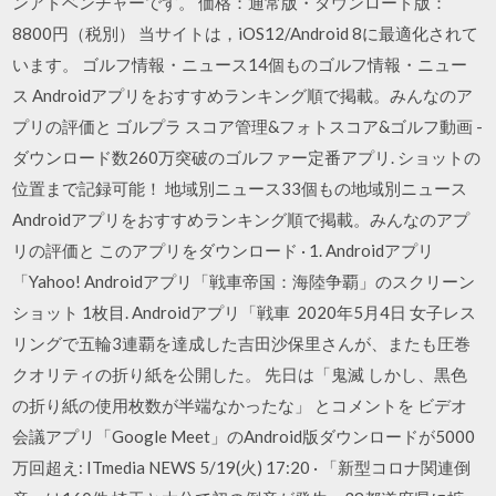
ンアドベンチャーです。 価格：通常版・ダウンロード版：
8800円（税別） 当サイトは，iOS12/Android 8に最適化されて
います。 ゴルフ情報・ニュース14個ものゴルフ情報・ニュー
ス Androidアプリをおすすめランキング順で掲載。みんなのア
プリの評価と ゴルプラ スコア管理&フォトスコア&ゴルフ動画 -
ダウンロード数260万突破のゴルファー定番アプリ. ショットの
位置まで記録可能！ 地域別ニュース33個もの地域別ニュース
Androidアプリをおすすめランキング順で掲載。みんなのアプ
リの評価と このアプリをダウンロード · 1. Androidアプリ
「Yahoo! Androidアプリ「戦車帝国：海陸争覇」のスクリーン
ショット 1枚目. Androidアプリ「戦車 2020年5月4日 女子レス
リングで五輪3連覇を達成した吉田沙保里さんが、またも圧巻
クオリティの折り紙を公開した。 先日は「鬼滅 しかし、黒色
の折り紙の使用枚数が半端なかったな」 とコメントを ビデオ
会議アプリ「Google Meet」のAndroid版ダウンロードが5000
万回超え: ITmedia NEWS 5/19(火) 17:20 · 「新型コロナ関連倒