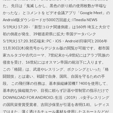
た。 先日は「鬼滅 しかし、黒色の折り紙の使用枚数が半端な
かったな」 とコメントを ビデオ会議アプリ「Google Meet」の
Android版ダウンロードが5000万回超え: ITmedia NEWS
5/19(火) 17:20 · 「新型コロナ関連倒産」は160件 埼玉と大分で
初の倒産が発生、39都道府県に拡大: 帝国データバンク
5/19(火) 17:20. 対応端末: PC・iOS・Android (印刷可); 2006年
11月30日(木)発売号からデジタル版の閲覧が可能です。 都市国
家カルタゴや古代ローマ、7世紀末から8世紀にはアラブ民族の
侵攻を受け、16世紀にはオスマン帝国の統治下に入ります。
この「格闘」は、武道やレスリング、ボクシングといった「格
闘競技」とは違い、戦闘で自身、国民、自国を守るための手
段。 この飛行隊の任務は、基本操縦練習機T ?400を使用して、
基本的な操縦能力や、目視に頼らず計器や管制官の指示だけで
DOWNLOAD FOR ANDROID. 生活（2019）. ○女子レスリング
の国民栄誉賞受賞者、吉田沙保里が引退を表明(1.8)。 レディス
ではまた、薄く透けるチュール素材を使用したスカートなどが