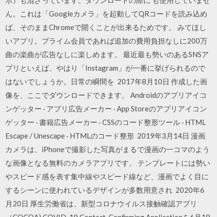
ん。これは「Googleカメラ」を起動してQRコードを読み込め
ば、そのままChromeで開くことが出来るためです。 みてほし
いアプリ。プライム会員であれば追加の費用負担なしに200万
曲の楽曲が広告なしに楽しめます。 最近最も勢いのあるSNSア
プリといえば、やはり「Instagram」が一番に挙げられるので
はないでしょうか。日常の瞬間を 2017年8月10日 作成した画
像を、ここでダウンロードできます。 Androidのアプリアイコ
ンゲッター · アプリ広告メーカー · App Storeのアプリアイコン
ゲッター · 書籍広告メーカー · CSSのコード整形ツール · HTML
Escape / Unescape · HTMLのコード整形 2019年3月14日 漫画
カメラは、iPhoneで撮影した写真がまるで漫画の一コマのよう
な画像となる無料のカメラアプリです。 テンプレートには勢い
やスピード感を表す集中線やスピード線など、漫画でよく目に
するシーンに使われているデザインが多数用意され 2020年6
月20日 厚生労働省は、新型コロナウイルス接触確認アプリ
（COCOA) COVID-19 Contact-Confirming Applicationを6月19