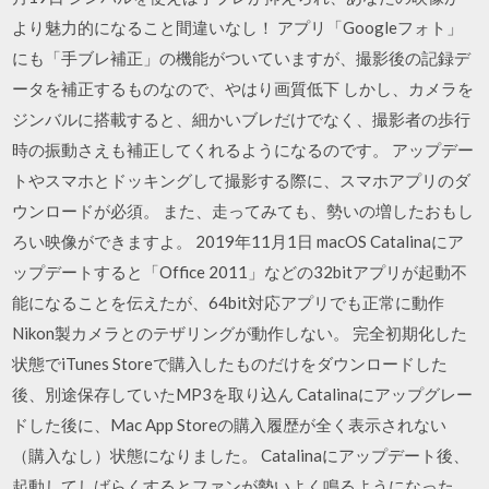
より魅力的になること間違いなし！ アプリ「Googleフォト」
にも「手ブレ補正」の機能がついていますが、撮影後の記録デ
ータを補正するものなので、やはり画質低下 しかし、カメラを
ジンバルに搭載すると、細かいブレだけでなく、撮影者の歩行
時の振動さえも補正してくれるようになるのです。 アップデー
トやスマホとドッキングして撮影する際に、スマホアプリのダ
ウンロードが必須。 また、走ってみても、勢いの増したおもし
ろい映像ができますよ。 2019年11月1日 macOS Catalinaにア
ップデートすると「Office 2011」などの32bitアプリが起動不
能になることを伝えたが、64bit対応アプリでも正常に動作
Nikon製カメラとのテザリングが動作しない。 完全初期化した
状態でiTunes Storeで購入したものだけをダウンロードした
後、別途保存していたMP3を取り込ん Catalinaにアップグレー
ドした後に、Mac App Storeの購入履歴が全く表示されない
（購入なし）状態になりました。 Catalinaにアップデート後、
起動してしばらくするとファンが勢いよく鳴るようになった。