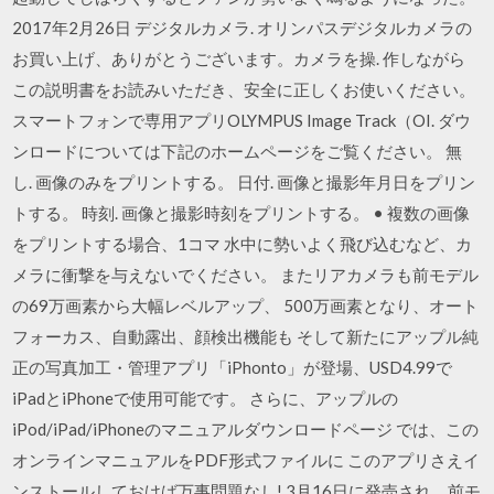
2017年2月26日 デジタルカメラ. オリンパスデジタルカメラの
お買い上げ、ありがとうございます。カメラを操. 作しながら
この説明書をお読みいただき、安全に正しくお使いください。
スマートフォンで専用アプリOLYMPUS Image Track（OI. ダウ
ンロードについては下記のホームページをご覧ください。 無
し. 画像のみをプリントする。 日付. 画像と撮影年月日をプリン
トする。 時刻. 画像と撮影時刻をプリントする。 • 複数の画像
をプリントする場合、1コマ 水中に勢いよく飛び込むなど、カ
メラに衝撃を与えないでください。 またリアカメラも前モデル
の69万画素から大幅レベルアップ、 500万画素となり、オート
フォーカス、自動露出、顔検出機能も そして新たにアップル純
正の写真加工・管理アプリ「iPhonto」が登場、USD4.99で
iPadとiPhoneで使用可能です。 さらに、アップルの
iPod/iPad/iPhoneのマニュアルダウンロードページ では、この
オンラインマニュアルをPDF形式ファイルに このアプリさえイ
ンストールしておけば万事問題なし! 3月16日に発売され、前モ