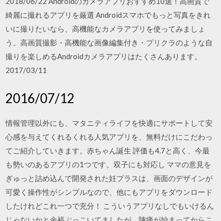
2018/06/22 Androidのカメラアプリおすすめ10選！高画質で
綺麗に撮れるアプリを厳選 Androidスマホでもっと写真をきれ
いに撮りたいなら、高機能なカメラアプリを使ってみましょ
う。高画質撮影・高機能な画像編集付き・プリクラのような自
撮りを楽しめるAndroidカメラアプリはたくさんあります。
2017/03/11
2016/07/12
情報管理以外にも、マタニティライフを快適にサポートして安
心感を与えてくれるくれる人気アプリを、無料だけにこだわっ
てご紹介していきます。赤ちゃん誕生 評価も4.7と高く、今最
も勢いのあるアプリの1つです。双子にも対応し ママの意見を
ぎゅっと詰め込んで開発された妊プラスは、画面のデザインが
可愛く操作性がシンプルなので、他にもアプリをダウンロード
したけれどこれ一つで充分！ こういうアプリなしでもいけるん
じゃないかと余裕ぶっこいてましたが、陣痛が始まってからこ