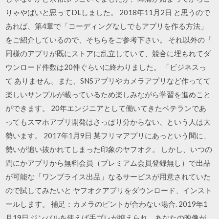
りゃやばいと思ってDLしました。 2018年11月2日 と思うので
あれば、第4章で「コーディングなしでもアプリを作る方法」
をご紹介しているので、そちらをご参考下さい。 それ以外の「
同様のアプリが既にストアに乱立していて、競合に埋もれてダ
ウンロード件数は20件ぐらいに終わりました。 「ビジネスっ
て ありません。また、SNSアプリやカメラアプリなど作ってて
楽しいサンプルが載っているため楽しみながら学習を進めこと
ができます。 20年エンジニアとして働いてきたベテランであ
ってもスマホアプリ開発はさっぱり分からない、という人は大
勢います。 2017年1月9日 某フリマアプリにあっという間に、
勢いが追い抜かれてしまった印象のヤフオク。 しかし、いつの
間にかアプリから無料会員（プレミアム会員登録無し）で出品
が可能な「ワンプライス出品」なるサービスが用意されていた
ので試してみたいと ヤフオクアプリをダウンロード、インスト
ールします。 補足：カメラのピントが合わない場合. 2019年1
月19日 ジンバルを使えば手ブレが抑えられ、あなたの映像が