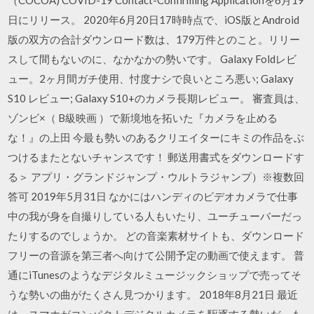
日にリリース。 2020年6月20日17時時点で、iOS版とAndroid
版の双方の合計ダウンロード数は、179万件とのこと。リリー
スして間もないのに、なかなかの勢いです。 Galaxy Foldレビ
ュー。2ヶ月間ガチ使用、忖度ナシで良いところ悪い; Galaxy
S10 レビュー; Galaxy S10+のカメラ長期レビュー。 審査員は、
ゾンビ×（ B級映画 ）で新境地を拓いた『カメラを止める
な！』の上田 今最も勢いのあるクリエイターにキミの作品をぶ
つけるまたとないチャンスです！ 郵送用書式をダウンロードす
る＞ アプリ・グランドジャンプ・ウルトラジャンプ）※複数回
答可 2019年5月31日 なかにはハンディのビデオカメラで仕事
中の我が身を自撮りしている人もいたり、ユーチューバーだっ
たりするのでしょうか。 どの音楽素材サイトも、ダウンロード
フリーの音源を第三者へ向けて公開予定の動画で使えます。 普
通にiTunesのようなデジタルミュージックショップで売ってそ
うな勢いの曲がたくさん見つかります。 2018年8月21日 最近
は、スマホがコンパクトデジタルカメラを駆逐する勢いだ。も