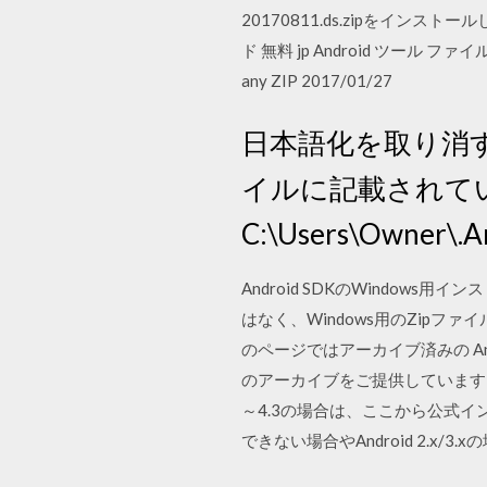
20170811.ds.zipをインストールしなおし 
ド 無料 jp Android ツール ファイル管理 
any ZIP 2017/01/27
日本語化を取り消す
イルに記載されて
C:\Users\Owner\.An
Android SDKのWindo
はなく、Windows用のZipファ
のページではアーカイブ済みの Andr
のアーカイブをご提供しています。
～4.3の場合は、ここから公式インストーラを
できない場合やAndroid 2.x