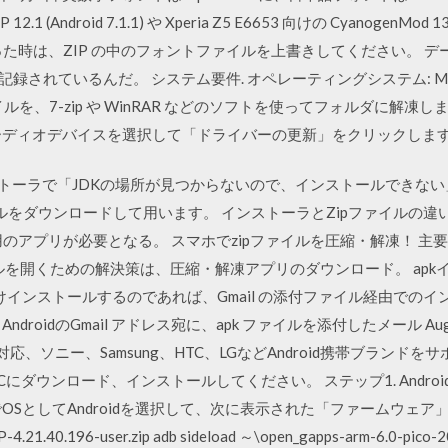
(Android 7.1.1) や Xperia Z5 E6653 向けの CyanogenMod 13
があった時は、ZIP の中のフォントファイルを上書きしてください。
れているんだ。 システム要件. オペレーティングシステム: MacOSX, Li
ァイルを、7-zip や WinRAR などのソフトを使ってフォルダに解
ーディオデバイスを選択して「ドライバーの更新」をクリックしま
ws用インストーラで「JDKの場所が見つからないので、インストールで
ファイルをダウンロードして用います。 インストーラとZipファイルの
用のアプリが必要となる。 スマホでzipファイルを圧縮・解凍！ 主要
ァイルを開くための解決策は、圧縮・解凍アプリのダウンロード。 apkイ
回だけインストールするのであれば、Gmail の添付ファイル経由での
oidのGmail アドレス宛に、apk ファイルを添付したメール Aug 22,
- 6.0.1を対応、ソニー、Samsung、HTC、LGなどAndroid携帯ブ
をPCにダウンロード、インストールしてください。 ステップ1. Andr
OSとしてAndroidを選択して、次に表示された「ファームウェア
40.196-user.zip adb sideload ～\open_gapps-arm-6.0-p