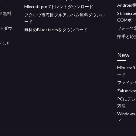
Andro
Mixcraft pro 7トレントダウンロード
ード無料
Stmmicr
フクロウ市海目フルアルバム無料ダウンロ
COMポ
ード
トダウ
フォーで
無料のBluestacksをダウンロード
拍手と応
ードした
New
Minecr
ード
ファイナ
Zak mc
PCにデ
方法
Window
ド