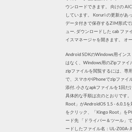
ウンロードできます。 向けの AICP 12.1 
しています。 Koruri の更新
データ付きで保存するZIM形式で記録さ
ュー. ダウンロードした cab フ
イスマネージャを開きます。 オ
Android SDKのWindo
はなく、Windows用のZip
zipファイルを閲覧するには、専
で、スマホやiPhoneでzipフ
添付. 小さなapkファイルを1
具体的な手順は次のとおりです。 Andr
Root」がAndroidOS 1.5 
をクリック、「Kingo Root」
ード先 「ドライバー＆ツール」で
ードしたファイル名：UL-Z00A-JP-4.21.