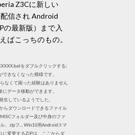
ia Z3Cに新しい
0が配信され Android
WRPの最新版）まで入
まえばこっちのもの。
XXX.batをダブルクリックする;
ることができなくなった模様です。
が足らなくて困った経験はありません
単にデータ移動ができます。
でのみ発生しているようでした。
SDK Managerからダウンロードできるファイル
MISCフォルダー及び中身のファ
… Win10用Androidスマ
uri に変更するZIPは、ここからダ