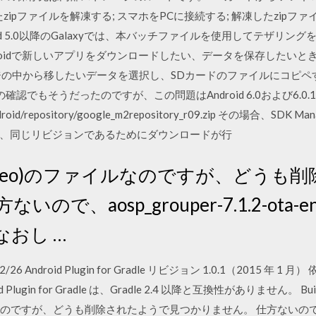
pファイルを解凍する; スマホをPCに接続する; 解凍したzipファイル
droid 5.0以降のGalaxyでは、本バッチファイルを使用してテザ
Androidで新しいアプリをダウンロードしたい、データを保存した
ジの中から移したいデータを選択し、SDカードのファイルにコピペ
での確認でもそうだったのですが、この問題はAndroid 6.0および6
om/android/repository/google_m2repository_r09.zip その
ず、同じリビジョンであるためにダウンロードが行
1.0 (Oreo)のファイルなのですが、ど
、aosp_grouper-7.1.2-ota-eng-2
おし …
2/26 Android Plugin for Gradle リビジョン 1.0.1（2015 年 1 月） 依
lugin for Gradle は、Gradle 2.4 以降と互換性がありません。 Build
ファイルなのですが、どうも削除されたようで見つかりません。 仕方ないので、aosp_g