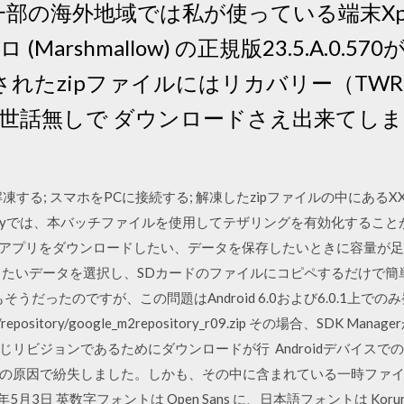
月一部の海外地域では私が使っている端末Xper
ロ (Marshmallow) の正規版23.5.A.0.57
erootされたzipファイルにはリカバリー（T
世話無しで ダウンロードさえ出来てし
する; スマホをPCに接続する; 解凍したzipファイルの中にあるXXX
以降のGalaxyでは、本バッチファイルを使用してテザリングを有効化す
idで新しいアプリをダウンロードしたい、データを保存したいときに容量
したいデータを選択し、SDカードのファイルにコピペするだけで簡
もそうだったのですが、この問題はAndroid 6.0および6.0.1上
android/repository/google_m2repository_r09.zip その場合、
リビジョンであるためにダウンロードが行 Androidデバイスでの
因で紛失しました。しかも、その中に含まれている一時ファイル、zipフ
5月3日 英数字フォントは Open Sans に、日本語フォントは Kor