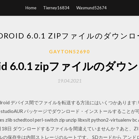
Home
Tierney16834
Wasmund52674
DROID 6.0.1 ZIPファイルのダウン
GAYTON52690
oid 6.0.1 zipファイルのダ
19.04.2021
droid デバイス間でファイルを転送する方法にはいくつかあります: US
の android-studioAUR パッケージでダウンロード・インストールするこ
rses zlib schedtool perl-switch zip unzip libxslt python2-virtu
17年9月18日 ダウンロードするファイルを間違えていませんか？あと、
ルの保存先は内部ストレージのルートです。 SDカードから アンドロ