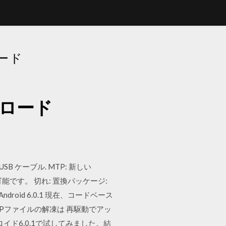
ロード
ウンロード
B ケーブル. MTP: 新しい
とが可能です。 切れ: 置換パッケージ:
alenv bc Android 6.0.1 現在、コードベース
ZIPファイルの解凍は 再駆動でアッ
イド6.0.1で試してみました。結