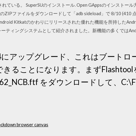
れている。 SuperSUのインストール. Open GAppsのインストール方法と
りのZIPファイルをダウンロードして「adb sideload」で 8/10 (410 点) -
popはAndroid Kitkatのかわりにリリースされた優れた機能を所持したAn
ペレーティングシステムとして紹介されました。新機能の多くではAnd
oid4.0.4にアップグレード、これはブー
できることになります。まずFlashto
.562_NCB.ftf をダウンロードして、C:\Flas
ockdown browser canvas