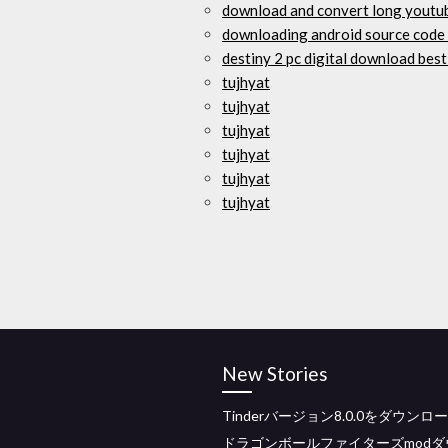
download and convert long youtu
downloading android source code 
destiny 2 pc digital download best
tujhyat
tujhyat
tujhyat
tujhyat
tujhyat
tujhyat
New Stories
Tinderバージョン8.0.0をダウンロ
ドラゴンボールファイターズmodダ