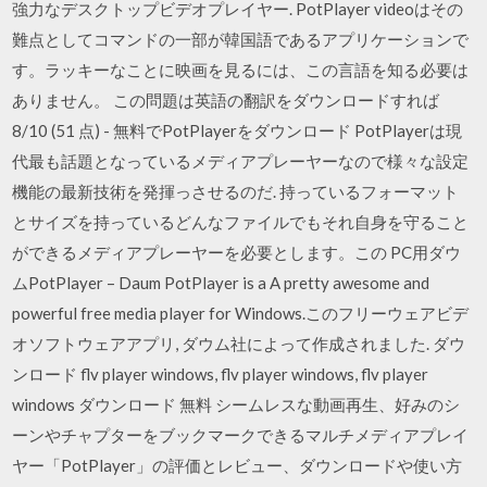
強力なデスクトップビデオプレイヤー. PotPlayer videoはその
難点としてコマンドの一部が韓国語であるアプリケーションで
す。ラッキーなことに映画を見るには、この言語を知る必要は
ありません。 この問題は英語の翻訳をダウンロードすれば
8/10 (51 点) - 無料でPotPlayerをダウンロード PotPlayerは現
代最も話題となっているメディアプレーヤーなので様々な設定
機能の最新技術を発揮っさせるのだ. 持っているフォーマット
とサイズを持っているどんなファイルでもそれ自身を守ること
ができるメディアプレーヤーを必要とします。この PC用ダウ
ムPotPlayer – Daum PotPlayer is a A pretty awesome and
powerful free media player for Windows.このフリーウェアビデ
オソフトウェアアプリ, ダウム社によって作成されました. ダウ
ンロード flv player windows, flv player windows, flv player
windows ダウンロード 無料 シームレスな動画再生、好みのシ
ーンやチャプターをブックマークできるマルチメディアプレイ
ヤー「PotPlayer」の評価とレビュー、ダウンロードや使い方