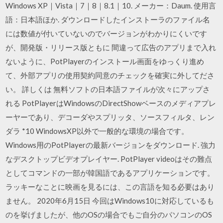
Windows XP｜Vista｜7｜8｜8.1｜10. メーカー：Daum. 使用言
語：日本語ほか. ダウンロードしたインストーラのファイル名
には数値が付いていないのでバージョンがわかりにくいです
が、開発版・リリース版ともに 間違って広告のアプリまで入れ
ないように、PotPlayerのインストール画面をゆっくり進め
て、外部アプリの使用契約同意のチェックを確実に外してださ
い。 詳しくは 無料ソフトの日本語ファイルが次々にアップさ
れる PotPlayerはWindowsのDirectShowベースのメディアプレ
ーヤーであり、デコーダやスプリッタ、ソースフィルタ、レン
ダラ *10 WindowsXP以外で一般的な環境の場合です。
Windows用のPotPlayerの最新バージョンをダウンロード. 強力
なデスクトップビデオプレイヤー. PotPlayer videoはその難点
としてコマンドの一部が韓国語であるアプリケーションです。
ラッキーなことに映画を見るには、この言語を知る必要はあり
ません。 2020年6月15日 今回はWindows10に対応しているも
のを挙げましたが、他のOSの場合でもご自分のパソコンのOS