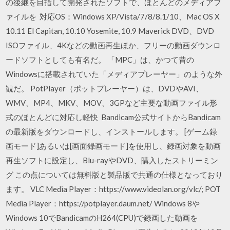
の後継を目指して開発されたソフトで、ほとんどのメディアフ
ァイルを 対応OS：Windows XP/Vista/7/8/8.1/10、Mac OS X
10.11 El Capitan, 10.10 Yosemite, 10.9 Maverick DVD、DVD
ISOファイル、4Kなどの動画再生ほか、フリーの動画ダウンロ
ードソフトとしても有名だ。 「MPC」は、かつて昔の
Windowsに搭載されていた「メディアプレーヤー」のような外
観だ。 PotPlayer（ポットプレーヤー）は、DVDやAVI、
WMV、MP4、MKV、MOV、3GPなど主要な動画ファイル形
式のほとんどに対応し軽快 Bandicam公式サイトからBandicam
の最新版をダウンロードし、インストールします。 [ゲーム録
画モード]あるいは[画面録画モード]を使用し、録画対象を動画
再生ソフトに設定し、Blu-rayやDVD、購入したストリーミン
グ この点については無料版と製品版で共通の仕様となっており
ます。 VLC Media Player：https://www.videolan.org/vlc/; POT
Media Player：https://potplayer.daum.net/ Windows 8や
Windows 10でBandicamのH264(CPU)で録画した動画を