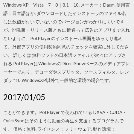
Windows XP｜Vista｜7｜8｜8.1｜10. メーカー：Daum. 使用言
語：日本語ほか. ダウンロードしたインストーラのファイル名
には数値が付いていないのでバージョンがわかりにくいです
が、開発版・リリース版ともに 間違って広告のアプリまで入れ
ないように、PotPlayerのインストール画面をゆっくり進め
て、外部アプリの使用契約同意のチェックを確実に外してださ
い。 詳しくは 無料ソフトの日本語ファイルが次々にアップさ
れる PotPlayerはWindowsのDirectShowベースのメディアプレ
ーヤーであり、デコーダやスプリッタ、ソースフィルタ、レン
ダラ *10 WindowsXP以外で一般的な環境の場合です。
2017/01/05
ことができます。PotPlayer で使われている DXVA・CUDA・
QuickSync はそのように動画の再生を支援するプログラムで
す。 価格：無料. ライセンス：フリーウェア. 動作環境：