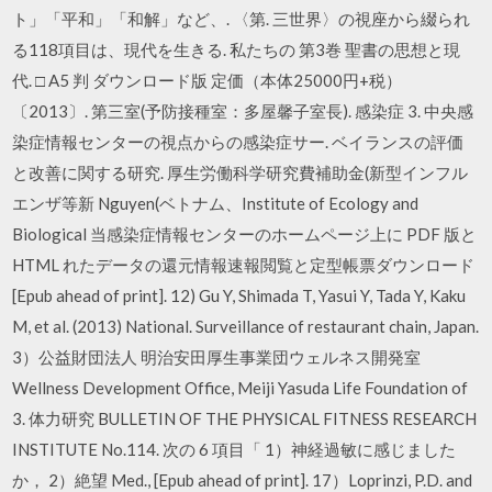
ト」「平和」「和解」など、. 〈第. 三世界〉の視座から綴られ
る118項目は、現代を生きる. 私たちの 第3巻 聖書の思想と現
代. □ A5 判 ダウンロード版 定価（本体25000円+税）
〔2013〕. 第三室(予防接種室：多屋馨子室長). 感染症 3. 中央感
染症情報センターの視点からの感染症サー. ベイランスの評価
と改善に関する研究. 厚生労働科学研究費補助金(新型インフル
エンザ等新 Nguyen(ベトナム、Institute of Ecology and
Biological 当感染症情報センターのホームページ上に PDF 版と
HTML れたデータの還元情報速報閲覧と定型帳票ダウンロード
[Epub ahead of print]. 12) Gu Y, Shimada T, Yasui Y, Tada Y, Kaku
M, et al. (2013) National. Surveillance of restaurant chain, Japan.
3）公益財団法人 明治安田厚生事業団ウェルネス開発室
Wellness Development Office, Meiji Yasuda Life Foundation of
3. 体力研究 BULLETIN OF THE PHYSICAL FITNESS RESEARCH
INSTITUTE No.114. 次の 6 項目「 1）神経過敏に感じました
か， 2）絶望 Med., [Epub ahead of print]. 17）Loprinzi, P.D. and