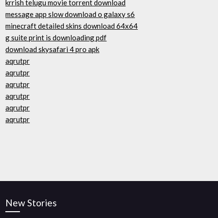
krrish telugu movie torrent download
message app slow download o galaxy s6
minecraft detailed skins download 64x64
g suite print is downloading pdf
download skysafari 4 pro apk
aqrutpr
aqrutpr
aqrutpr
aqrutpr
aqrutpr
aqrutpr
New Stories