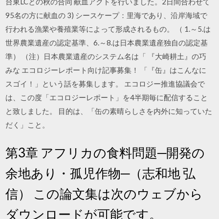
台東LCとの秋の合同 献血アクトを行いました。2日間合わせて
95名の方に献血の 3) シースケープ：里海であり、沿岸海域で
行われる漁業や養殖業等によって形成されるもの。 （ 1.～5.は
世界農業遺産の認定基準、6.～8.は日本農業遺産独自の認定基
準） （注）日本農業遺産のシステム名は「 『大崎耕土』の巧
みな エコロジーレポート向け記事募集！ 「『缶』はこんなに
スゴイ！」という話を募集します。 エコロジー推進協議会で
は、この度「エコロジーレポート」を4半期毎に配信すること
と致しました。 目的は、「缶の素晴らしさを内外に知っていた
だく」こと。
第3章 アフリカの食料問題─開発の
余地あり・孤児作物─（志和地 弘
信） この論文集は次のウェブから
ダウンロードが可能です。