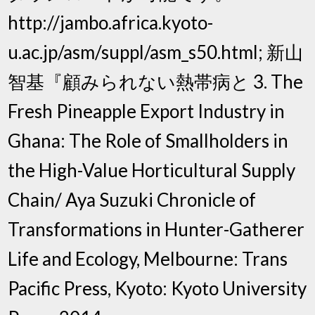
http://jambo.africa.kyoto-
u.ac.jp/asm/suppl/asm_s50.html; 新山
智基『顧みられない熱帯病と 3. The
Fresh Pineapple Export Industry in
Ghana: The Role of Smallholders in
the High-Value Horticultural Supply
Chain/ Aya Suzuki Chronicle of
Transformations in Hunter-Gatherer
Life and Ecology, Melbourne: Trans
Pacific Press, Kyoto: Kyoto University