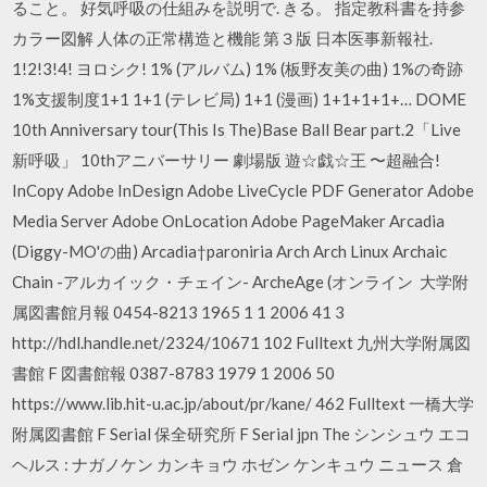
ること。 好気呼吸の仕組みを説明で. きる。 指定教科書を持参
カラー図解 人体の正常構造と機能 第３版 日本医事新報社.
1!2!3!4! ヨロシク! 1% (アルバム) 1% (板野友美の曲) 1%の奇跡
1%支援制度1+1 1+1 (テレビ局) 1+1 (漫画) 1+1+1+1+… DOME
10th Anniversary tour(This Is The)Base Ball Bear part.2「Live
新呼吸」 10thアニバーサリー 劇場版 遊☆戯☆王 〜超融合!
InCopy Adobe InDesign Adobe LiveCycle PDF Generator Adobe
Media Server Adobe OnLocation Adobe PageMaker Arcadia
(Diggy-MO'の曲) Arcadia†paroniria Arch Arch Linux Archaic
Chain -アルカイック・チェイン- ArcheAge (オンライン 大学附
属図書館月報 0454-8213 1965 1 1 2006 41 3
http://hdl.handle.net/2324/10671 102 Fulltext 九州大学附属図
書館 F 図書館報 0387-8783 1979 1 2006 50
https://www.lib.hit-u.ac.jp/about/pr/kane/ 462 Fulltext 一橋大学
附属図書館 F Serial 保全研究所 F Serial jpn The シンシュウ エコ
ヘルス : ナガノケン カンキョウ ホゼン ケンキュウ ニュース 倉