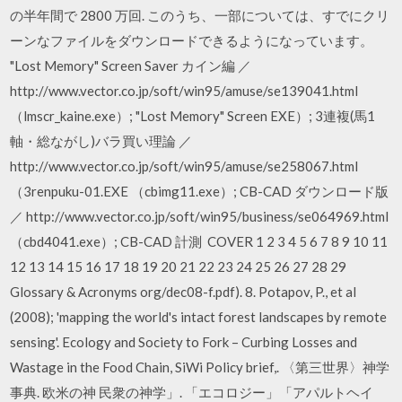
の半年間で 2800 万回. このうち、一部については、すでにクリ
ーンなファイルをダウンロードできるようになっています。
"Lost Memory" Screen Saver カイン編 ／
http://www.vector.co.jp/soft/win95/amuse/se139041.html
（lmscr_kaine.exe）; "Lost Memory" Screen EXE）; 3連複(馬1
軸・総ながし)バラ買い理論 ／
http://www.vector.co.jp/soft/win95/amuse/se258067.html
（3renpuku-01.EXE （cbimg11.exe）; CB-CAD ダウンロード版
／ http://www.vector.co.jp/soft/win95/business/se064969.html
（cbd4041.exe）; CB-CAD 計測 COVER 1 2 3 4 5 6 7 8 9 10 11
12 13 14 15 16 17 18 19 20 21 22 23 24 25 26 27 28 29
Glossary & Acronyms org/dec08-f.pdf). 8. Potapov, P., et al
(2008); 'mapping the world's intact forest landscapes by remote
sensing'. Ecology and Society to Fork – Curbing Losses and
Wastage in the Food Chain, SiWi Policy brief,. 〈第三世界〉神学
事典. 欧米の神 民衆の神学」. 「エコロジー」「アパルトヘイ