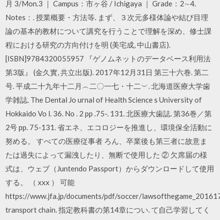
月 3/Mon.3 ｜ Campus：市ヶ谷 / Ichigaya ｜ Grade：2∼4.
Notes：. 授業概要・方法等. まず、３次元多様体論や結び目理
論の基本的教材について講究を行うことで理解を深め、修士課
程における研究の方向付けを明 (美宅成, 中山書店).
[ISBN]9784320055957 『ゲノムネットのデータベース利用法
第3版』 (金久實, 共立出版). 2017年12月31日 第三十六巻. 第二
号. 平成二十九年十二月︵二〇一七・十二︶. 北海道医療大学歯
学雑誌. The Dental Jo urnal of Health Science s University of
Hokkaido Vo l. 36. No . 2 pp .75-. 131. 北医療大歯誌. 第36巻／第
2号 pp. 75-131. 省エネ、エコロジーを推進し、環境保全活動に
努める。 すべての医療従事者 ろん、卒業後も第三者に故意ま
たは過失によって漏洩したり、無断で使用した ② 欠席届の様
式は、ウェブ（Juntendo Passport）からダウンロードして使用
する。 （ xxx ） 可能
https://www.jfa.jp/documents/pdf/soccer/lawsofthegame_20161
transport chain. 指定教科書の第14章につい. て自己学習してく