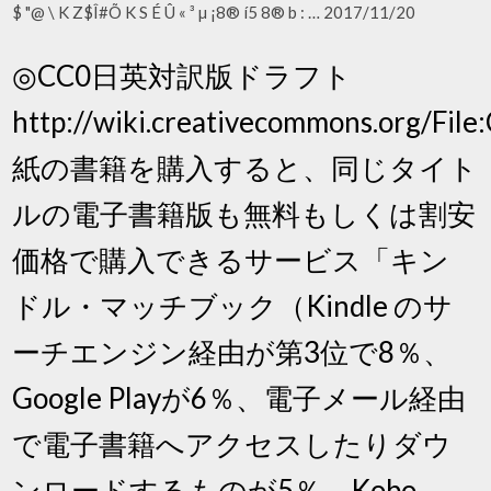
$ "@ \ K Z$Î#Õ K S É Û « ³ µ ¡8® í5 8® b : … 2017/11/20
◎CC0日英対訳版ドラフト
http://wiki.creativecommons.org/Fil
紙の書籍を購入すると、同じタイト
ルの電子書籍版も無料もしくは割安
価格で購入できるサービス「キン
ドル・マッチブック（Kindle のサ
ーチエンジン経由が第3位で8％、
Google Playが6％、電子メール経由
で電子書籍へアクセスしたりダウ
ンロードするものが5％、Kobo