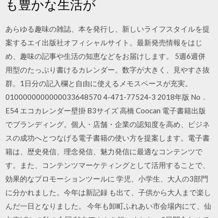
も豊かな生活が
あらゆる趣味の雑誌、本を発行し、新しいライフスタイルを提
案するエイ出版社オフィシャルサイト。最新発売情報をはじ
め、趣味の記事や生活の知恵などをお届けします。 5週6週併
用型のたっぷり書けるカレンダー。数字が大きく、見やすさ抜
群。1日分の記入欄と自由に使えるメモスペースが充実。
0100000000000033648570 4-471-77524-3 2018年版 No．
E54 エコカレンダー壁掛 B3サイズ 高橋 Coocan 電子書籍出版
でブランディング。個人・店舗・企業の認知度を高め、ビジネ
スの成功へとつなげる電子書籍の使い方を提案します。電子書
籍は、歴史発信、理念発信、魅力発信に最適なコンテンツで
す。また、コンテンツマーケティングとして活用することで、
効果的なプロモーションツールに 学児、小学生、大人の3部門
に分かれました。今年は新記録 も出て、子供から大人まで楽し
んだ一日となりました。 今年も卸町ふれあい市会場内にて、仙