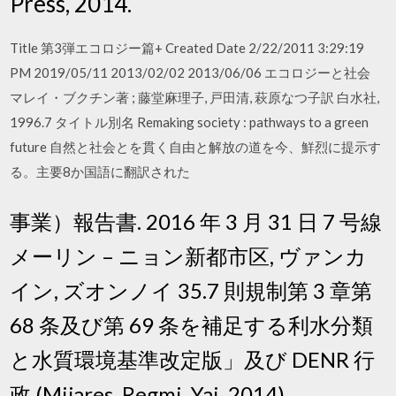
Press, 2014.
Title 第3弾エコロジー篇+ Created Date 2/22/2011 3:29:19
PM 2019/05/11 2013/02/02 2013/06/06 エコロジーと社会
マレイ・ブクチン著 ; 藤堂麻理子, 戸田清, 萩原なつ子訳 白水社,
1996.7 タイトル別名 Remaking society : pathways to a green
future 自然と社会とを貫く自由と解放の道を今、鮮烈に提示す
る。主要8か国語に翻訳された
事業）報告書. 2016 年 3 月 31 日 7 号線
メーリン – ニョン新都市区, ヴァンカ
イン, ズオンノイ 35.7 則規制第 3 章第
68 条及び第 69 条を補足する利水分類
と水質環境基準改定版」及び DENR 行
政 (Mijares, Regmi, Yai, 2014)