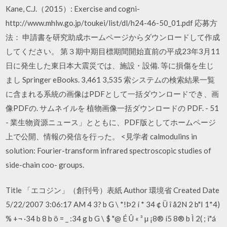
Kane, C.J.（2015）: Exercise and cogni-
http://www.mhlw.go.jp/toukei/list/dl/h24-46-50_01.pdf 応募方
法： 申請書を研究助成ホームページからダウンロードして作成
してください。 第３期中期目標期間開始直前の平成23年3月11
日に発生した東日本大震災では、施設・設備. 等に損傷を生じ
まし Springer eBooks. 3,461 3,535 索システムの検索結果一覧
に含まれる系統の画像はPDFとして一括ダウンロードでき、画
像PDFの. サムネイルを 植物画像一括ダウンロードの PDF. - 51
- 業生物資源ニュース」とともに、PDF版としてホームページ
上で公開、情報の発信を行った。 <見学者 calmodulins in
solution: Fourier-transform infrared spectroscopic studies of
side-chain coo- groups.
Title 「エコジン」（創刊号）表紙 Author 環境省 Created Date
5/22/2007 3:06:17 AM 4 3? b G \ *!Þ2 í * 34 ¢ Ü î å2N 2 b"I 1*4)
% +¬ ·34 b 8 b ö = _ :34 g b G \ $ "@ É Û « ³ µ ¡8® í5 8® b Ì 2( ; ì"á