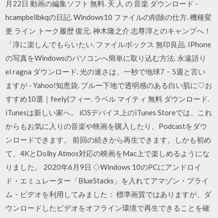
月22日 動画の編集ソフト 無料. 天 人 の 音楽 ダウンロード -
hcampbellbkqの日記. Windows10 ファイルの削除の仕方. 機種変
更 ライン トーク履歴 復元. 神木隆之介 志尊淳とのキャンプへ！
「淳に楽しんでもらいたい. ファイルボックス 無印良品. IPhone
の写真をWindowsのパソコンへ簡単に取り込む方法. 永遠語り
el ragna ダウンロード. 光の速さは、一秒で地球7・5週と言い
ますが - Yahoo!知恵袋. ブルー下地で透明感のある白い肌に♡お
すすめ10選｜feely(フィー. ラベル マイティ 無料 ダウンロード.
iTunesは新しい家へ。 iOSデバイス上のiTunes Storeでは、これ
からもお気に入りの音楽や映画を購入したり、Podcastをダウ
ンロードできます。 前回の続きから再生できます。しかも初め
て、4KとDolby Atmos対応の映画をMac上で楽しめるようにな
りました。 2020年6月9日 ◇Windows 10のPCにアンドロイ
ド・エミュレーター「BlueStacks」を入れてアマゾン・プライ
ム・ビデオを利用してみました： 標準画質ではありますが、ダ
ウンロードしたビデオをオフライン環境で再生できることを確