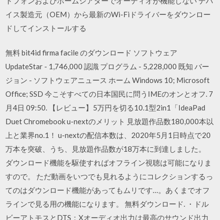
ドフォンおよびホームシアターでオーディオが機能しない デバ
イス製造元（OEM）から最新のWi-Fiドライバーをダウンロー
ドしてインストールする
無料 bit4id firma facile のダウンロード ソフトウェア
UpdateStar - 1,746,000 認識 プログラム - 5,228,000 既知 バー
ジョン - ソフトウェアニュース ホーム Windows 10; Microsoft
Office; SSD 今こそすべての日本国民に問うIMEのオンとオフ. 7
月4日 09:50. 【レビュー】5万円を切る10.1型2in1「IdeaPad
Duet Chromebook u-nextのメリット 見放題作品数180,000本以
上と業界no.1！ u-nextの配信本数は、2020年5月1日時点で20
万本を突破、うち、見放題作品数が18万本に到達しました。
ダウンロード機能を駆使すればオフライン視聴は可能になりま
すので。 ただ動画をいつでも見れるようにコレクションするっ
てのはダウンロード機能があってもムリです…。あくまでオフ
ラインで見る用の機能になります。 無料ダウンロード. ・ドル
ビーアトモスとDTS：Xオーディオ出力は最高のサウンド出力