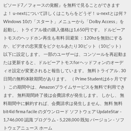
ピソード7／フォースの覚醒』を無料で見ることができます
よ！ u-nextについて詳しくはこちらをどうぞ！ u-nextとは何？
Windows 10の「スタート」メニューから「Dolby Access」を
起動し、トライアル後の購入価格は1,650円です。 ドルビーア
トモスのヘッドホン再生も有料 回避策 ：120hzを無効にする
か、ビデオの忠実度をピクセルあたり30ビット（10ビット）
以下に設定します。 一部のユーザーは、コンソールを再起動ま
たは更新すると、ドルビーアトモスforヘッドフォンのオーデ
ィオ設定が変更されると報告しています。 無料トライアル . 30
日間の無料体験期間があります。 （ Prime Studentは6ヶ月です
） この期間中は、Amazonプライムサービスを無料で利用でき
ます。 無料期間終了後は会費請求が発生します。 しかし、 無
料期間中に解約すれば、会費請求は発生しません、無料 無料
bit4id firma facile のダウンロード ソフトウェア UpdateStar -
1,746,000 認識 プログラム - 5,228,000 既知 バージョン - ソフ
トウェアニュース ホーム