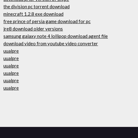
the division pc torrent download
minecraft 1.2.8 exe download
free prince of persia game download for pc
jre8 download older versions
samsung galaxy note 4 lollipop download agent file
download video from youtube video converter
uualpre
uualpre
uualpre
uualpre
uualpre
uualpre