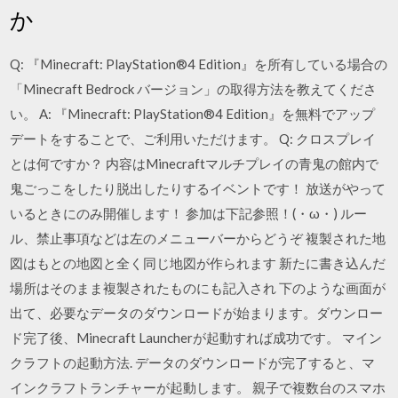
か
Q: 『Minecraft: PlayStation®4 Edition』を所有している場合の
「Minecraft Bedrock バージョン」の取得方法を教えてくださ
い。 A: 『Minecraft: PlayStation®4 Edition』を無料でアップ
デートをすることで、ご利用いただけます。 Q: クロスプレイ
とは何ですか？ 内容はMinecraftマルチプレイの青鬼の館内で
鬼ごっこをしたり脱出したりするイベントです！ 放送がやって
いるときにのみ開催します！ 参加は下記参照！(・ω・) ルー
ル、禁止事項などは左のメニューバーからどうぞ 複製された地
図はもとの地図と全く同じ地図が作られます 新たに書き込んだ
場所はそのまま複製されたものにも記入され 下のような画面が
出て、必要なデータのダウンロードが始まります。ダウンロー
ド完了後、Minecraft Launcherが起動すれば成功です。 マイン
クラフトの起動方法. データのダウンロードが完了すると、マ
インクラフトランチャーが起動します。 親子で複数台のスマホ