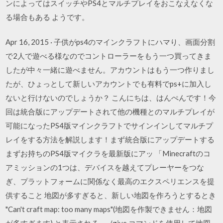
ンによってはスイッチやPS4とマルチプレイをおこなえなくな
る場合もある ようです。
Apr 16, 2015 · 子供がps4のマインクラフトにハマり、画面分割
で2人で遊べる様なのでコントローラーをもう一つ買ってきま
したが中々一緒に遊べません。アカウントはもう一つ作りまし
たが、ひょっとして新しいアカウントでも有料でps+に加入し
ないと行けないのでしょうか？ こんにちは、はんぺんです！今
回は統合版にアップデートされて他の機種とのマルチプレイが
可能になったPS4版マインクラフトでサインインしてマルチプ
レイをする方法を解説します！まず統合版にアップデートする
まずお持ちのPS4版マイクラを最新版にアッ 「Minecraftのコ
アミッションの1つは、デバイスを越えてプレーヤーをつな
ぎ、プラットフォームに関係なく最高のエクスペリエンスを提
供すること 地図が多すぎると、新しい地図を作ろうとするとき
"Can't craft map: too many maps"(地図を作製できません：地図