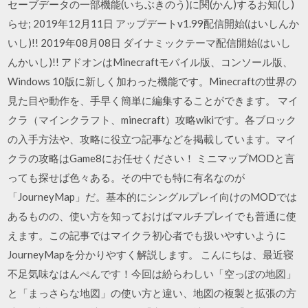
セーブデータの一部機能(いちぶきのう)に関(かん)するお知(し)
らせ; 2019年12月11日 アップデートv1.99配信開始(はいしんか
いし)!! 2019年08月08日 ダイナミックテーマ配信開始(はいし
んかいし)!! アドオンはMinecraftモバイル版、コンソール版、
Windows 10版に新しく加わった機能です。Minecraftの世界の
見た目や動作を、手早く簡単に編集することができます。 マイ
クラ（マインクラフト、minecraft）攻略wikiです。各ブロック
の入手方法や、攻略に役立つ記事などを掲載しています。マイ
クラの攻略はGame8にお任せください！ ミニマップMODと言
っても探せば色々ある。その中でも特に有名なのが
「JourneyMap」だ。基本的にシングルプレイ向けのMODでは
あるものの、使い方を知っておけばマルチプレイでも普通に使
えます。この記事ではマイクラ初心者でも扱いやすいように
JourneyMapを分かりやすく解説します。 こんにちは、最近寝
不足気味なはんぺんです！今回は紛らわしい「空っぽの地図」
と「まっさらな地図」の使い方と違い、地図の複製と拡張の方