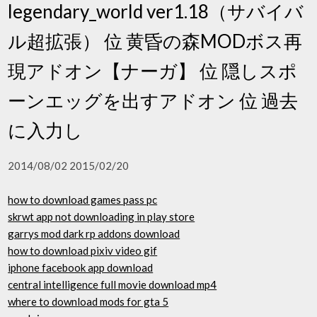
legendary_world ver1.18（サバイバ
ル超拡張） 位 黄昏の森MODボス再
現アドオン【ナーガ】 位 隠しスポ
ーンエッグを出すアドオン 位 過去
に入力し
2014/08/02 2015/02/20
how to download games pass pc
skrwt app not downloading in play store
garrys mod dark rp addons download
how to download pixiv video gif
iphone facebook app download
central intelligence full movie download mp4
where to download mods for gta 5