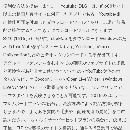
便利な方法を提供します。 「Youtube-DLG」は、約600サイト
以上の動画共有サイトに対応したアプリである「Youtube-dl」
に操作画面を付加したダウンロードツールであり、非常に簡易
的に操作することできるダウンロードツールになります。
8/10 (1515 点) - 無料でTubeMateをダウンロード Windowsのた
めのTubeMateをインストールすればYouTube、Vimeo 、
Dailymotionなどのビデオをダウンロードする事が出来ます。.
アダルトコンテンツを含むすべての種類のウェブサイトは多数
と互換性があり非常に使いやすいですのでYouTubeや他のポー
タルからビデオ CocoonテーマでOpen Live Writer（Windows
Live Writer）のテーマ取得をする方法です。 ワンクリックでテ
ーマスタイルを反映させることが可能です。 2018.02.05 テー
マ&サポートプランの場合は、決済方法により納品方法が変わ
りますので、よくある質問の【決済・配送関連の質問】をご確
認ください。 らくらくサーバーセットプランの場合は、決済完
了後、FITでお客様のサイトを構築し、通常3~5営業日で納品