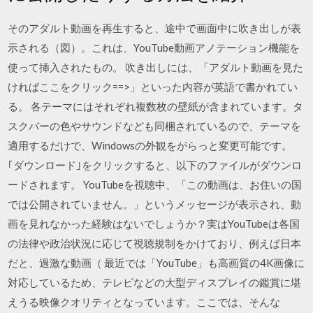
そのアダルト動画を再生すると、途中で画面中に吹き出しが表
示される（図）。これは、YouTube動画アノテーション機能を
使って挿入されたもの。 吹き出しには、「アダルト動画を見た
ければここをクリック==>」といった内容が英語で書かれてい
る。 各テーマにはそれぞれ複数枚の壁紙が含まれています。タ
スクバーの色やサウンドなども同梱されているので、テーマを
適用するだけで、Windowsの外観をがらっと変更可能です。
｢ダウンロード｣をクリックすると、以下のファイルがダウンロ
ードされます。 YouTubeを視聴中、「この動画は、お住いの国
では公開されていません。」というメッセージが表示され、動
画を見れなかった経験はないでしょうか？実はYouTubeは各国
の法律や政治状況に応じて視聴規制をかけており、例えば日本
だと、過激な動画（ 最近では「YouTube」も高画質の4K画像に
対応しているため、テレビなどの大型ディスプレイの鑑賞に堪
えうる映像クオリティとなっています。ここでは、そんな