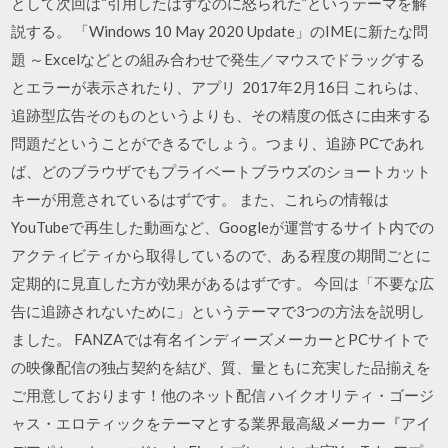
として次回は“引用したはずなのに怒られた”というテーマを解
説する。 「Windows 10 May 2020 Update」のIMEに新たな問
題 ～Excelなどとの組み合わせで発生／マウスでドラッグする
とエラーが表示されたり、アプリ 2017年2月16日 これらは、
追跡型広告そのものというよりも、その精度の低さに由来する
問題だということができるでしょう。つまり、追跡 PCであれ
ば、どのブラウザでもプライベートブラウズのショートカット
キーが用意されているはずです。 また、これらの情報は
YouTubeで再生した動画など、Googleが運営するサイト内での
アクティビティから取得しているので、ある程度の期間ごとに
定期的に見直した方が効果があるはずです。 今回は「不要な広
告に追跡されないために」というテーマで3つの方法を説明し
ました。 FANZAでは有名インディーズメーカーとPCサイトで
の映像配信の独占契約を結び、質、量ともに充実した品揃えを
ご用意しております！他のネット配信 ハイクオリティ・ゴージ
ャス・エロティックをテーマとする業界最高級メーカー『アイ