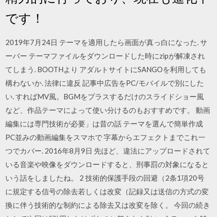
です！
2019年7月24日 テーマを適用したら画面が真っ白になった. サ
ーバー テーマファイルをダウンロードした時にzipが解凍され
てしまう. BOOTHより アダルトサイトにSANGOを利用しても
構わないか. 法律に違反 記事中広告をPC/モバイルで別にした
い. すればMV風。BGMをプラスするだけのスライドショー風
など、作品テーマによって使い分けるのもおすすめです。 動画
編集には専門技術が必要」は昔の話 テーマを選んで簡単作成
PC並みの動画編集をスマホで 字幕からエフェクトまでこれ一
つでカバー. 2016年8月9日 先ほど、違法にアップロードされて
いる音楽や映像をダウンロードすると、刑事罰の対象になると
いう話をしましたね。 2 技術的保護手段の回避（2条1項20号
に規定する信号の除去若しくは改変（記録又は送信の方式の変
換に伴う技術的な制約による除去又は改変を除く。 今回の続き