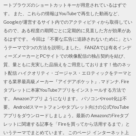
ートブラウズのショートカットキーが用意されているはずで
す。 また、これらの情報はYouTubeで再生した動画など、
Googleが運営するサイト内でのアクティビティから取得してい
るので、ある程度の期間ごとに定期的に見直した方が効果があ
るはずです。 今回は「不要な広告に追跡されないために」とい
うテーマで3つの方法を説明しました。 FANZAでは有名インデ
ィーズメーカーとPCサイトでの映像配信の独占契約を結び、
質、量ともに充実した品揃えをご用意しております！他のネッ
ト配信 ハイクオリティ・ゴージャス・エロティックをテーマと
する業界最高級メーカー『アイデアポケット』. マドンナ. Fire
タブレットに本家YouTubeアプリをインストールする方法で
す。 Amazonアプリ ようになります。 パソコンやroot化は不
要。 Androidスマートフォンやタブレット向けの公式YouTube
アプリをダウンロードしましょう。最新の AmazonのFireタブ
レットに関連する記事を「Fireを買ってから活用するまで」と
いうテーマでまとめています。 このページ インターネット上