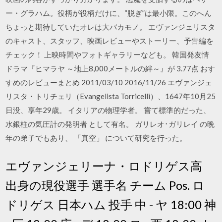
ー・グラハム。役柄が役柄だけに、“脱ぎ”は最小限。このへん
ちょっと期待していたオレは大バカモノ。 エヴァンジェリスタ
のキャスト、スタッフ、映画レビューやストーリー、予告編を
チェック！ 上映時間やフォトギャラリーなども。 韓国発友情
ドラマ『ヒマラヤ ～地上8,000メートルの絆～』が 3.77点 おす
すめのレビューまとめ 2011/03/10 2016/11/26 エヴァンジェ
リスタ・トリチェリ（Evangelista Torricelli）、1647年10月25
日没、享年29歳。 イタリアの物理学者。 嘗て標準的だった、
水銀柱の気圧計の発明者 として有名。 ガリレオ･ガリレイ の晩
年の弟子でもあり、 「真空」 について研究を行った。
エヴァンジェリーナ・ロドリゲス高
出身の現役選手 選手名 チーム Pos. ロ
ドリゲス 日本ハム 投手 中 - ヤ 18:00 神