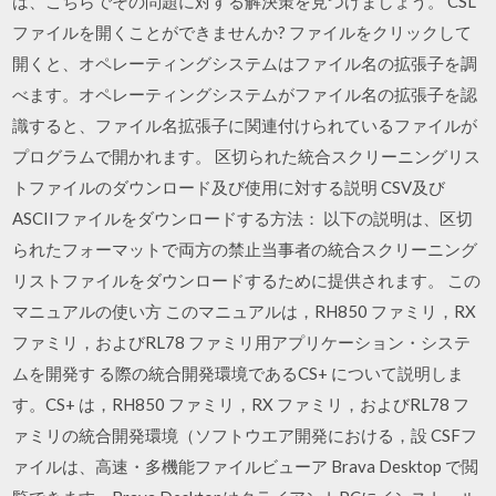
は、こちらでその問題に対する解決策を見つけましょう。 CSL
ファイルを開くことができませんか? ファイルをクリックして
開くと、オペレーティングシステムはファイル名の拡張子を調
べます。オペレーティングシステムがファイル名の拡張子を認
識すると、ファイル名拡張子に関連付けられているファイルが
プログラムで開かれます。 区切られた統合スクリーニングリス
トファイルのダウンロード及び使用に対する説明 CSV及び
ASCIIファイルをダウンロードする方法： 以下の説明は、区切
られたフォーマットで両方の禁止当事者の統合スクリーニング
リストファイルをダウンロードするために提供されます。 この
マニュアルの使い方 このマニュアルは，RH850 ファミリ，RX
ファミリ，およびRL78 ファミリ用アプリケーション・システ
ムを開発す る際の統合開発環境であるCS+ について説明しま
す。CS+ は，RH850 ファミリ，RX ファミリ，およびRL78 フ
ァミリの統合開発環境（ソフトウエア開発における，設 CSFフ
ァイルは、高速・多機能ファイルビューア Brava Desktop で閲