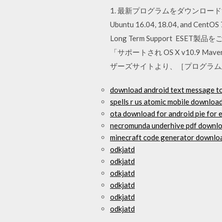
1. 最新プログラムをダウンロードする。 手順
Ubuntu 16.04, 18.04, 
Long Term Support ESE
「サポートされ OS X v10.9 Mav
ザーズサイトより、［プログラム
download android text message t
spells r us atomic mobile downloa
ota download for android pie for 
necromunda underhive pdf downl
minecraft code generator downlo
odkjatd
odkjatd
odkjatd
odkjatd
odkjatd
odkjatd