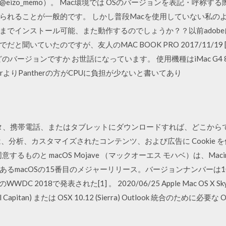
eizo_memo）。 Mac環境では OSのバージョンを表記・呼称
れることが一般的です。 しかし普段Macを使用していない私のような
くつまでインストール可能、また動作するのでしょうか？？以前adob
でだと聞いていたのですが、友人のMAC BOOK PRO 2017/11/19 
のバージョンですか お世話になっています。 使用機種はiMac G4 
rよりPantherの方がCPUに負担が少ないと書いてあり
をコンピュータ、携帯電話、またはタブレットにダウンロードすれば、どこ
、分析、カスタマイズされたコンテンツ、および広告に Cookie
意するものと macOS Mojave （マックオーエス モハベ）は、Macin
acOSの15番目のメジャーリリース。バージョンナンバーは10.14。ma
2018で発表された[1] 。 2020/06/25 Apple Mac OS X Skype fo
1 (El Capitan) または OSX 10.12 (Sierra) Outlook 統合のために必要な 