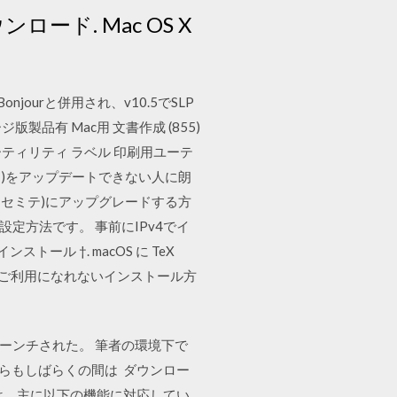
ウンロード. Mac OS X
らはBonjourと併用され、v10.5でSLP
ッケージ版製品有 Mac用 文書作成 (855)
ーティリティ ラベル 印刷用ユーテ
(ヨセミテ)をアップデートできない人に朗
te(ヨセミテ)にアップグレードする方
の設定方法です。 事前にIPv4でイ
ル †. macOS に TeX
は，ご利用になれないインストール方
linaがローンチされた。 筆者の環境下で
らもしばらくの間は ダウンロー
は、主に以下の機能に対応してい