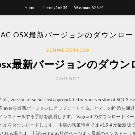
Home
Tierney16834
Wasmund52674
MAC OSX最新バージョンのダウンロー
SCHWEDE44500
 osx最新バージョンのダウ
02.01.2021
-bit) version of sqlncli.msi appropriate for your version of SQL Se
lash Playerを最新バージョンにアップデートすることでこの問題を
S X にインストールする手順を説明します。 Vagrant のダウンロードペー
ファイルをダウンロードします。 本稿の執筆時点では v1.9.4 が最新版で
れる場合は、上記Synthogy社のページより最新のインストー