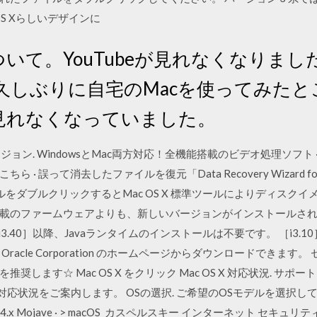
OS Xらしいデザインに
5.8について。YouTubeが見れなくな
久しぶりに自宅のMacを使ってみたと
eが見れなくなっていました。
 X の最新バージョン. WindowsとMac両方対応！全機能搭載のビデオ処理
誤って消去したファイルを復元「Data Recovery Wizard for M
ルをダブルクリックするとMac OS X 標準ツールによりディスク
載のファームウェアよりも、新しいバージョンがインストールされる事
 ［i3.40］以降、Javaランタイムのインストールは不要です。 ［i3.
racle Corporation のホームページからダウンロードできます
ます☆ Mac OS X をクリック Mac OS X 対応状況. サポート＆
の対応状況をご案内します。 OSの選択. ご希望のOSモデルを選択してくださ
cOS v10.14.x Mojave · > macOS カスペルスキー インターネット セキュ