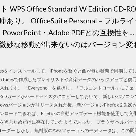
S Office Standard W Edition C
在庫あり。 OfficeSuite Personal – フルライ
xcel・PowerPoint・Adobe PDFとの互
微妙な移動が出来ないのはバージョン変
esをインストールして、iPhoneを繋ぐと曲が無い状態で同期してし
iTunesで作成したプレイリストや音楽データのバックアップと復
れます。 「Everyone」を選択し、「フルコントロール」にチ
順でSDカードかハードディスクにコピーしておいて、新しいパソコンで
9のWindowsバージョンがリリースされた後、新バージョンFirefox 2.
ロードできれば、Firefoxの自動アップデート機能を使用して入
を盗むためだけに存在していたようであった。 ブラウザ ヘルパー
ンローダー しかし、無料版のAVGフォーラムのモデレータは、この