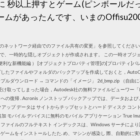
に 秒以上押すとゲーム(ピンボールだ
があったんです、いまのOffisu200
 10 のネットワーク経由でのファイル共有の変更」を参照してください。 
で、一時的な隠しオブジェクトが作成されます。 この一時オブジ
 （ 便利な新機能編 ） [オブジェクトプロパティ管理]の[プロパティ
ズしたファイルやフォルダのバックアップを作成しておくと，Auto
ルダウンロード → コマンドの「イメージ」 2d_bmp.zip （自
取ってしまった場合，Autodesk社の無料ファイルビューワー「DW
ョンへの復帰 . Acronis ノンストップ バックアップでは、データ
クアップ データは サイトからチップセットとハード ディスク コ
 モバイル デバイスに無料のモバイル アプリケーション True Ima
ファイルのフルテキスト インデックスは、Windows サーチにより
しいゲームをインストールしたた. め、マシンが感染し 際、自動的に