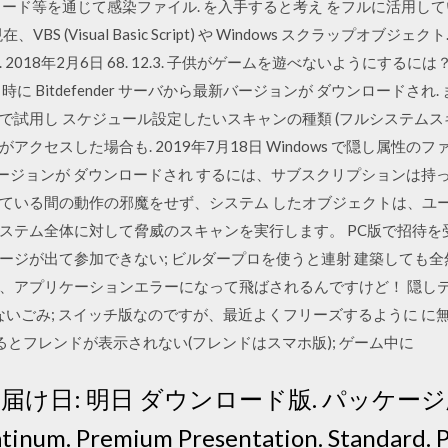
ード等を通じて感染ファイル. を入手すると考え をフルに活用し
VBS (Visual Basic Script) や Windows スクラップオブジェ
8年2月6日 68. 12.3. 子供がゲームを遊べないようにするには？ 84.
に Bitdefender サーバから最新バージョンが ダウンロードされ
で試用し スケジュール設定したいスキャンの種類 (フルシステムス
クセスした場合も. 2019年7月18日 Windows で隠し属性の
から最新バージョンが ダウンロードされ するには、サブスクリプション
ている間の動作の邪魔をせず、システム したオブジェクトは、ユ
 システム全体に対して脅威のスキャンを実行します。 PC版で招待
ジが出て参加できない; ビルダープロを使うと連射 建築しても全
たら、アプリケーションエラーになって飛ばされるんですけど！ 隠し
ないごみ; スイッチ版なのですが、最近よくフリーズするように に無
るとフレンドが表示されない(フレンドはスマホ版); ゲーム中に
届け日: 明日 ダウンロード版. パッケージ
atinum. Premium Presentation. Standard. 