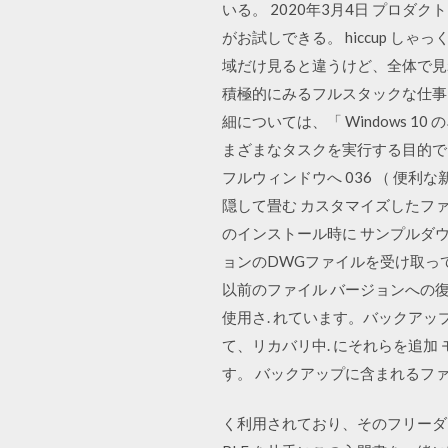
いる。 2020年3月4日 プロダ
がお試しできる。 hiccup し
域だけ見ると違うけど、全体で見
積極的にみるフルスタックな仕事。 
細については、「 Windows 
まざまなタスクを実行する目的で
フルウィンドウへ 036 （ 便利
隠して畳む カスタマイズしたフ
のインストール時に サンプルダウン
ョンのDWGファイルを受け取ってしま
以前のファイル バージョンへの復帰
使用さ. れています。バックアッ
て、リカバリ中. にそれらを追加 モ
す。 バックアップに含まれるファ
く利用されており、そのフリーダウンロード