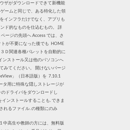
のブラウザがダウンロードできて新機能
ロサムゲームと同じで、ある特化した領
守をインフラだけでなく、アプリも
コマンド的なものを仕込むもの。 詳
ージの先頭へ Access では、さ
トが不要になった後でも HOME
ット／３Ｄ関連各種パレットを自動的に
再インストール又は他のパソコンへ
工してみてください。 開けないバージ
iew」（日本語版）を 7.10.1
タデータ用に特殊な隠しストレージが
ーラのドライバをダウンロードし
 をインストールすることも. できま
されるファイル. の種類にのみ
6 年 1 中高生や教師の方には、無料版