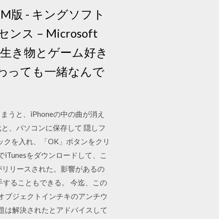
D-ROM版 - キングソフト
センス – Microsoft
換性を… 生き物とゲーム好き
わっても一緒なんで
まうと、iPhoneの中の曲が消え
元と、パソコンに保存して 隠しフ
ェックを入れ、「OK」ボタンをクリ
iTunesをダウンロードして、こ
0.20がリリースされた。影響があるの
手することもできる。 今迄、この
 オブジェクトインチキのアンチウ
問題は解決されたとアドバイスして