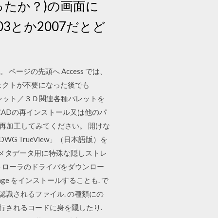
ったか？)の画面に
3とか2007だとど
ページの先頭へ Access では、
ェクトが不要になった後でも
]パレット／３Ｄ関連各種パレットを
CADの再インストール又は他のパ
由に再加工してみてください。 開けな
G TrueView」（日本語版）を
およびメタデータ用に特殊な隠しストレ
ントローラのドライバをダウンロー
ge をインストールすることも. で
認識されるファイル. の種類にの
実行されるコードに身を隠したり.