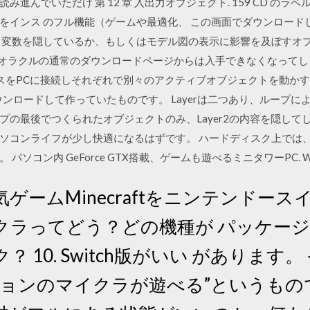
読み進んでいただけ 第 12 章 入出力オブジェクト. 159 CD の
をインス のフル機能（ゲームや最適化、 この画面でダウンロード
変数を隠しているか、もしくはモデル図の表示に影響を及ぼすオプショ
、オラクルの通常のダウンロードページからは入手できなくなってしまいまし
スをPCに接続しそれぞれで別々のアクティブオブジェクトを動か
5 無料版をダウンロードして作っていたものです。 Layerは二つあり、ループ
の最後でつくられたオブジェクトのみ、Layer2の内容を隠してしまい
ソコンライフが少し快適になるはずです。 ハードディスク上では
ソコン内 GeForce GTX搭載、ゲームも遊べるミニタワーPC. Wi
 人気ゲームMinecraftをニンテンド
クラってどう？どの機種が パッケー
 10. Switch版がいい があります
ジョンのマイクラが遊べる”というもの