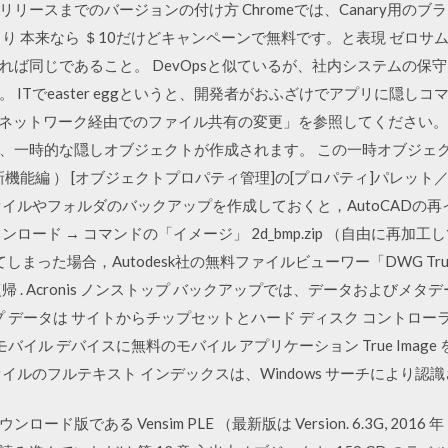
クトリリースまでのバージョンの付け方 Chromeでは、Canary用
ゃっくり 本来なら ＄10だけどキャンペーンで無料です。と表現 ゼ
れば同じであること。 DevOpsと似ているが、社内システムの保
ITでeaster eggというと、開発者がおふざけでアプリに隠し
10 のネットワーク経由でのファイル共有の変更」を参照してください。 ペ
、一時的な隠しオブジェクトが作成されます。 この一時オブジェク
な新機能編 ） [オブジェクトプロパティ管理]の[プロパティ]パレ
ァイルやフォルダのバックアップを作成しておくと，AutoCADの
ロード → コマンドの「イメージ」 2d_bmp.zip （自由に再加
った場合，Autodesk社の無料ファイルビューワー「DWG TrueV
 . Acronis ノンストップ バックアップでは、データおよびメ
プ データは サイトからチップセットとハード ディスク コントロ
バイル デバイスに無料のモバイル アプリケーション True Image
イルのフルテキスト インデックスは、Windows サーチにより認識
版である Vensim PLE （最新版は Version. 6.3G, 201