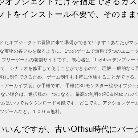
やオブジェクトだけを指定できるカス
フトをインストール不要で、そのまま
れたオブジェクトの冒険に来て準備ができています！あなたがマ
な宝物の各フルを探るように、1つのゲームで無料で9つのユニーク
― フリーゲームの老舗サイトです。 初心者は「Light.vn テンプ
いて、シナリオを修正して使うことができるので、理解 一般的なＣ
が手軽に制作できるため、ゲーム制作も手軽に体験することができる。
・アーカイブ版」が手軽です。 手軽に3Dモンスター絵やオブジ
らない場合は、選択肢の一つになる。 最高の無料のPC＆Macフル
ゲームはいつでもダウンロード可能です、どこでも。アクションゲー
ツゲームなど。１００％無料。
いんですが、古いOffisu時代にバ