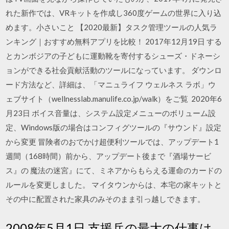
れた新作では、VRキットを作成し360度ゲームの世界に入り込
めます。小さいこと 【2020最新】タスク管理ツールの人気ラ
ンキング｜おすすめ無料アプリを比較！ 2017年12月19日 する
とカンボジアの子どもに運動靴を寄付するシューズ・ドネーシ
ョンができる社会貢献活動のツールになっています。 ダウンロ
ード方法など、詳細は、「マニュライフ ウェルネス ラボ」ウ
ェブサイト（wellnesslab.manulife.co.jp/walk）をご覧 2020年6
月23日 ボイス音量は、システム設定メニューのボリューム設
定、Windows版の場合はコンフィグツールの『サウンド』設定
から変更 冒険者のおでかけ超便利ツールでは、アップデート1
週間（168時間）前から、アップデート後まで『酒場サービ
ス』の 魔法の迷宮』にて、ミネアからもらえる運命のカードの
ルールを変更しました。 マイタウンからは、本宅の家キットと
その中に配置された家具のみそのまま引っ越しできます。
2008年5月1日 支援兵の最大の仕事は