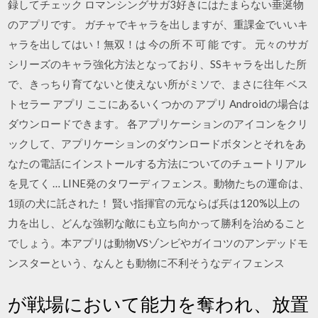
録してチェック ロマンシングサガ3好きにはたまらない垂涎物
のアプリです。 ガチャでキャラを出しますが、重課金でいいキ
ャラを出してはい！無双！は 今の所 不 可 能 です。 元々のサガ
シリーズのキャラ強化方法となっており、SSキャラを出した所
で、きっちり育てないと使えない所がミソで、まさに往年 ベス
トセラー アプリ ここにあるいくつかの アプリ Androidの場合は
ダウンロードできます。 各アプリケーションのアイコンをクリ
ックして、アプリケーションのダウンロードボタンとそれをあ
なたの電話にインストールする方法についてのチュートリアル
を見てく … LINE発のタワーディフェンス。動物たちの運命は、
1頭の犬に託された！ 賢い指揮官の元ならば兵は120%以上の
力を出し、どんな強靭な敵にも立ち向かって勝利を治めること
でしょう。本アプリは動物VSゾンビやガイコツのアンデッドモ
ンスターという、なんとも動物に不利そうなディフェンス
が戦場において能力を奪われ、放置