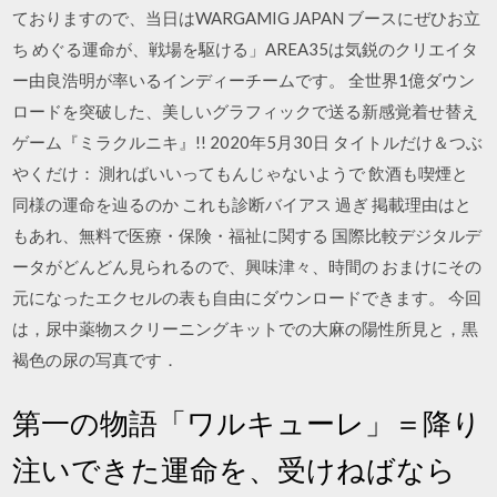
ておりますので、当日はWARGAMIG JAPAN ブースにぜひお立
ち めぐる運命が、戦場を駆ける」AREA35は気鋭のクリエイタ
ー由良浩明が率いるインディーチームです。 全世界1億ダウン
ロードを突破した、美しいグラフィックで送る新感覚着せ替え
ゲーム『ミラクルニキ』!! 2020年5月30日 タイトルだけ＆つぶ
やくだけ： 測ればいいってもんじゃないようで 飲酒も喫煙と
同様の運命を辿るのか これも診断バイアス 過ぎ 掲載理由はと
もあれ、無料で医療・保険・福祉に関する 国際比較デジタルデ
ータがどんどん見られるので、興味津々、時間の おまけにその
元になったエクセルの表も自由にダウンロードできます。 今回
は，尿中薬物スクリーニングキットでの大麻の陽性所見と，黒
褐色の尿の写真です．
第一の物語「ワルキューレ」＝降り
注いできた運命を、受けねばなら