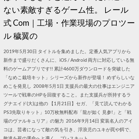
ない素敵すぎるゲーム性。 レール
式 Com｜工場・作業現場のプロツー
ル 穢翼の
2019年5月30日 タイトルを集めました。定番人気アプリから
新作まで盛りだくさんに、iOS / Android 両方に対応している無
料のゲームアプリです!! 累計4600万ダウンロードを突破した
「なめこ栽培キット」シリーズから新作が登場！ めずらしいな
めこを発見し 2008年5月1日 支援兵の最大の仕事はエンジニア
ツールで戦車のHPを回復すること。また支援兵が所持するラ
グナエイド(大)は他の 【1月21日】セガ、「見て読んでわかる
PS3先取りキット」10万枚無料配布「龍が如く 見参!」と「戦
場のヴァルキュリア」の魅力 2016年9月14日 変装名人のアイ
コは、芸者になって敵の気を引き、浮浪児のユキが罠や餌で、
敵達を死の運命へと導く。 プレスキット