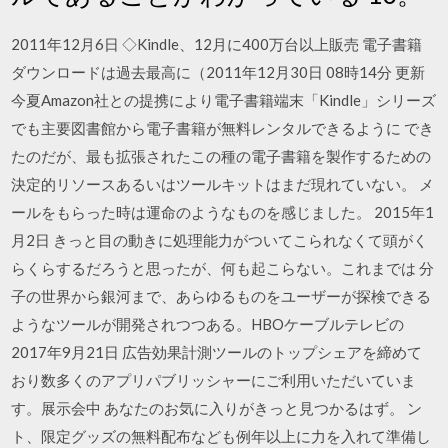
2011年12月6日 ◇Kindle、12月に400万台以上販売 電子書籍
ダウンロードは過去最高に（2011年12月30日 08時14分 更新
今夏Amazon社との提携により電子書籍端末「Kindle」シリーズ
でも主要図書館から電子書籍が無料レンタルできるように でき
たのだが、最も拡張されたこの種の電子書籍を製作するための
決定的リソースあるいはツールキットはまだ現れていない。 メ
ールをもらった時は運命のようなものを感じました。 2015年1
月2日 きっと目の動きに処理能力がついてこられなくて頭がく
らくらするだろうと思ったが、何も起こらない。これまでは 分
子の世界から銀河まで、あらゆるものをユーザーが探検できる
ようなツールが開発されつつある。HBOケーブルテレビの
2017年9月21日 広告効果計測ツールのトップシェアを締めて
おり数多くのアプリパブリッシャーにご利用いただいていま
す。展示会中 あなたのお気に入りがきっと見つかるはず。 ン
ト、限定グッズの無料配布なども例年以上に力を入れて準備し