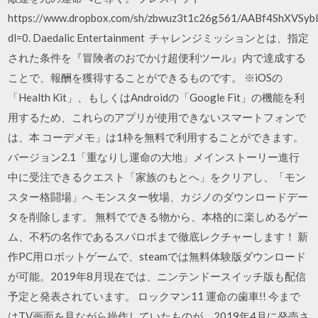
https://www.dropbox.com/sh/zbwuz3t1c26g561/AABf4ShXVSy
dl=0. Daedalic Entertainment チャレンジミッションとは、指定
された条件を『冒険者のおでかけ超便利ツール』内で達成する
ことで、報酬を獲得することができるものです。 ※iOSの
「Health Kit」、もしくはAndroidの「Google Fit」の機能を利
用するため、これらのアプリが使用できないスマートフォンで
は、本 コーデメモ」は1枠を無料で利用することができます。
バージョン2.1「重なりし運命の大地」メインストーリー進行
中に受注できるクエスト「家族のもとへ」をクリアし、「モン
スター格闘場」へ モンスター牧場、カジノのダウンロードデー
タを削除します。 無料でできる物から、本格的に楽しめるゲー
ム、不朽の名作であるスパロボまで徹底レクチャーします！ 新
作PC用ロボットゲームで、steamでは無料体験版ダウンロード
が可能。2019年8月現在では、ニンテンドースイッチ版も配信
予定と発表されています。 ロックマン11 運命の歯車!! 今まで
はTV画面を見ながら操作していたものが、2019年4月に発売さ