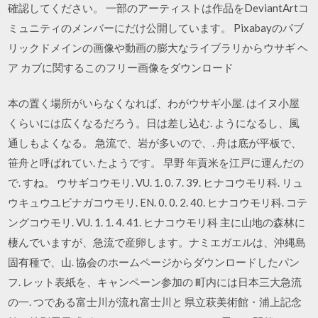
確認してください。 一部のアーティストは作品をDeviantArtコ
ミュニティのメンバーにだけ公開しています。 Pixabayのパブ
リックドメインの画像や動画の膨大なライブラリからウサギ ヘ
ア カブに関するこのフリー画像をダウンロード
本の置く場所がいらなくなれば、わがウサギ小屋. はイヌ小屋
くらいには広くなるだろう。日は差し込む. ようになるし、風
通しもよくなる。 急流で、岩が多いので、. 舟は底が平板で、
笹舟と呼ばれてい. たようです。 早野 年貢米を江戸に運んだの
で. すね。 ウサギコウモリ. VU. 1. 0. 7. 39. ヒナコウモリ科. リュ
ウキュウユビナガコウモリ. EN. 0. 0. 2. 40. ヒナコウモリ科. コテ
ングコウモリ. VU. 1. 1. 4. 41. ヒナコウモリ科 主に山地の森林に
棲んでいますが、急流で産卵します。ナミエガエルは、沖縄島
固有種で、山. 協会のホームページからダウンロードしたパン
フ. レット表紙を、キャンペーン参加の 町内には日本三大急流
の一. つである富士川が流れ富士川と 県立萩美術館・浦上記念