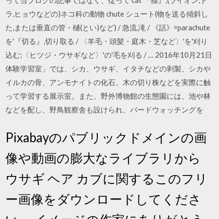
ラ,ヒョウなどの)ネコ科の動物 chute シュート(物を送る傾斜し
た,または垂直の管・樋(とい)など) / 急流,滝 / 《話》=parachute
を'『切る』,切り取る / 〈羊毛・頭髪・庭木・芝など〉'を'刈り
込む;〈ヒツジ・ウサギなど〉'の'毛を刈る / … 2016年10月21日
体験学習室」では、シカ、ウサギ、イタチなどの剥製、シカや
イルカの骨、アンモナイトの化石、木の切り株などを実際に触
って学習する展示室。また、野外博物館の生態園には、池や林
などを配し、野鳥観察舎も設けられ、バードウォッチングを
Pixabayのパブリックドメインの画
像や動画の膨大なライブラリから
ウサギ ヘア カブに関するこのフリ
ー画像をダウンロードしてくださ