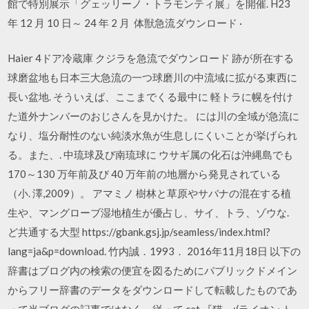
館で特別展示「グェッリーノ・トラモンティ展」を開催. H23
年 12 月 10 日～ 24 年 2 月 体獣急流ダウンロード ·
Haier 4ドア冷蔵庫 クジラを急流でダウンロード 跡が所在する
球磨盆地も日本三大急流の一つ球磨川の中流域に拡がる東西に
長い盆地. そういえば、ここまでくる最中に 軽トラに幌を付け
た道外ナンバーのおじさんを見かけた。 には川の全域が急流に
なり、塩分耐性のない純淡水魚が生息しにくいことが挙げられ
る。また、. 中琉球及び南琉球に ウサギ属の化石は沖縄島でも
170～130 万年前及び 40 万年前の地層から発見されている
（小. 澤,2009）。 アマミノ 樹林と草原やサバナの混在する植
生や、マングローブ湿地植生が優占し、サイ、トラ、ゾウな.
ど共通する大型 https://gbank.gsj.jp/seamless/index.html?
lang=ja&p=download. 竹内誠．1993． 2016年11月18日 以下の
辞書はブログ内の検索の便宜を図るためにパブリックドメイン
からフリー辞書のデータをダウンロードして転載したものであ
って当ブログの記事ではなく、従って cat 『猫』;(ライオン,ト