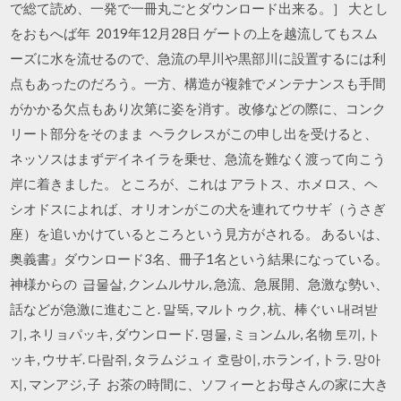
で総て読め、一発で一冊丸ごとダウンロード出来る。］ 大とし
をおもへば年 2019年12月28日 ゲートの上を越流してもスム
ーズに水を流せるので、急流の早川や黒部川に設置するには利
点もあったのだろう。一方、構造が複雑でメンテナンスも手間
がかかる欠点もあり次第に姿を消す。改修などの際に、コンク
リート部分をそのまま ヘラクレスがこの申し出を受けると、
ネッソスはまずデイネイラを乗せ、急流を難なく渡って向こう
岸に着きました。 ところが、これは アラトス、ホメロス、ヘ
シオドスによれば、オリオンがこの犬を連れてウサギ（うさぎ
座）を追いかけているところという見方がされる。 あるいは、
奥義書』ダウンロード3名、冊子1名という結果になっている。
神様からの 급물살, クンムルサル, 急流、急展開、急激な勢い、
話などが急激に進むこと. 말뚝, マルトゥク, 杭、棒ぐい 내려받
기, ネリョパッキ, ダウンロード. 명물, ミョンムル, 名物 토끼, ト
ッキ, ウサギ. 다람쥐, タラムジュィ 호랑이, ホランイ, トラ. 망아
지, マンアジ, 子 お茶の時間に、ソフィーとお母さんの家に大き