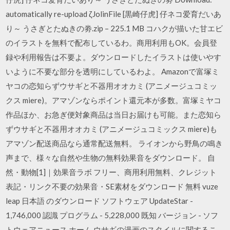
automatically re-upload ζJolinFile [黒崎仔虎] 仔ネコ爱育だいあ
り～ うさぎとたぬきの劵.zip – 225.1 MB コハクが描いた甘エビ
のイラストを無料で配布しているわ。商用利用もOK。会員登
録や利用報告は不要よ。ダウンロードしたイラストは使いやす
いように不要な部分を透明にしているわよ。 Amazonで富塚ミ
ヤコの恋知らずウサギと不器用オオカミ (アニメージュコミッ
クス miere)。アマゾンならポイント還元本が多数。富塚ミヤコ
作品ほか、お急ぎ便対象商品は当日お届けも可能。また恋知ら
ずウサギと不器用オオカミ (アニメージュコミックス miere)も
アマゾン配送商品なら通常配送無料。 ライオンから野鳥の鳴き
声まで、様々な自然や生物の無料効果音をダウンロード。 自
然・動物[1]｜効果音ラボ フリー、商用利用無料、クレジット
表記・リンク不要の効果音・SE素材をダウンロード 無料 vuze
leap 日本語 のダウンロード ソフトウェア UpdateStar -
1,746,000 認識 プログラム - 5,228,000 既知 バージョン - ソフ
トウェアニュース ホーム ウサギの漫画のスタイルに関するこ