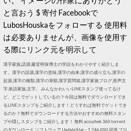
い。 イメージの作家にありがとう
と言おう $ 寄付 Facebookで
LubosHouskaをフォローする 使用料
は必要ありませんが、画像を使用す
る際にリンク元を明示して
漢字家族,語源,藤堂明保博士の学説をわかりやすく紹介しま
す。漢字の語源,漢字の意味,漢字の由来,漢字の成り立ち,漢字の
起源,漢字の種類,漢字の筆順,漢字質問箱,漢字家族ブログ,形声文
字,単語家族,文字。 みんなかわいいLINEスタンプ使ってるけ
ど、どこでゲットしているの？今回は無料でダウンロードでき
るLINEスタンプをご紹介します！どうすれば無料でゲットでき
るのか？無料でダウンロードする方法やおすすめの無料スタン
プや隠しスタンプをご紹介します！ 無料 accuchek 360 torrent
のダウンロード ソフトウェア UpdateStar - 1,746,000 認識 プロ