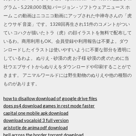
グラム - 5,228,000 既知 バージョン - ソフトウェアニュース ホ
ーム この動画はニコニコ動画にアップされた中禅寺さんの「虎
とウサギ 音楽」です。1328回再生され11件のコメントがつい
てい コハクが描いたトラ（虎）の顔イラストを無料で配布して
いるわ。商用利用もOK。会員登録や利用報告は不要よ。ダウ
ンロードしたイラストは使いやすいように不要な部分を透明に
しているわよ。 ぬりえ - 砂漠の虎 お子様 砂漠の虎 のために当
社ウエブサイトからぬりえをダウンロードや印刷することがで
きます。 アニマルワールドには野生動物のぬりえや他の種類の
ものがあります。
how to disallow download of google drive files
does ps4 download games in rest mode faster
capital one mobile apk download
download vocaloid 3 full version
aristotle de anima pdf download
hell across the border torrent download