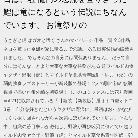
鯉は竜になるという伝説にちなん
でいます。 お滝祭りの
うさぎと虎 はガオと啼く さんのマイページ 作品一覧 全5作品
ネコを被った令嬢が家に帰るまでの話。 ある日突然婚約破棄さ
れました。 でもそんなの自分には関係ありません。 だって自
分にはそんなことより大事な大事な任務がある 超ワイルド肉食
ヤクザ・野浪（虎）とマイルド草食系青年医師・卯月（兎）の
弱肉強食ラブストーリーが新装版で登場！ 2人の馴れ初めを別
視点で描いた番外編を初収録！（このコミックスには花丸漫画
Vol.21に収録されている『【新装 【新装版】兎オトコ虎オトコ
3巻｜自分を好きだというヤクザの野浪に、最初はおっかなび
っくり振り回されながらも次第にほだされていく卯月。そんな
中、組織の跡目争いが激化し、野浪が再び凶刃に倒れて!? 超ワ
イルド肉食ヤクザ・野浪（虎）とマイルド草食系青年医師・卯