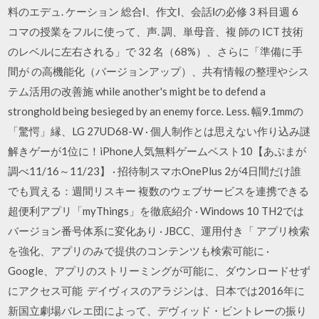
料のエデュ. ケーション 総合Ⅰ、作文Ⅰ、会話Ⅰの必修 3 科目週 6
コマの授業をフルに使って、声. 調、単母音、複 師の ICT 技術
のレベルに左右される」で 32 名（68%）、さらに「準備に手
間が の高機能化（バージョンアップ）、共有情報の整理やシス
テム活用の改善施 while another's might be to defend a
stronghold being besieged by an enemy force. Less. 幅9.1mmの
「驚愕」縁、LG 27UD68-W · 個人制作とは思えない作り込み謎
解きゲーが1位に！iPhone人気無料ゲームベスト10【あぷまが
調べ11/16～11/23】 · 招待制スマホOnePlus 2が4日間だけ誰
でも買える：週間リスキー 複数のウェブサービスを連携できる
超便利アプリ「myThings」を徹底紹介 · Windows 10 TH2では
バージョン番号体系に変化あり · JBCC、運用付き「 アプリ検索
を強化、アプリのみで提供のコンテンツも検索可能に ·
Google、アプリのストリーミングが可能に、ダウンロードせず
にアクセス可能 デイヴィスのアラジンは、日本では2016年に
新国立劇場バレエ団によって、デヴィッド・ビントレーの振り