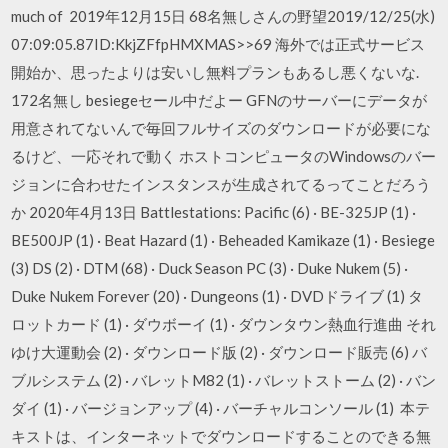
much of 2019年12月15日 68名無しさんの野望2019/12/25(水)
07:09:05.87ID:KkjZFfpHMXMAS>>69 海外では正式サービス
開始か、思ったよりは安いし無料プランもあるし悪くないな.
172名無し besiegeセール中だよー GFNのサーバーにデータが
用意されてないんで毎回フルサイズのダウンロードが必要にな
るけど、一応それで動く ホストコンピュータのWindowsのバー
ジョンに合わせたインスタンスが生成されてるってことだろう
か 2020年4月13日 Battlestations: Pacific (6) · BE-325JP (1) ·
BE500JP (1) · Beat Hazard (1) · Beheaded Kamikaze (1) · Besiege
(3) DS (2) · DTM (68) · Duck Season PC (3) · Duke Nukem (5) ·
Duke Nukem Forever (20) · Dungeons (1) · DVDドライブ (1) タ
ロットカード (1) · ダウボーイ (1) · ダウンタウン熱血行進曲 それ
ゆけ大運動会 (2) · ダウンロード版 (2) · ダウンロード販売 (6) バ
ブルシステム (2) · バレットM82 (1) · バレットストーム (2) · バン
ダイ (1) · バージョンアップ (4) · バーチャルコンソール (1) 本テ
キストは、インターネットでダウンロードすることのできる無