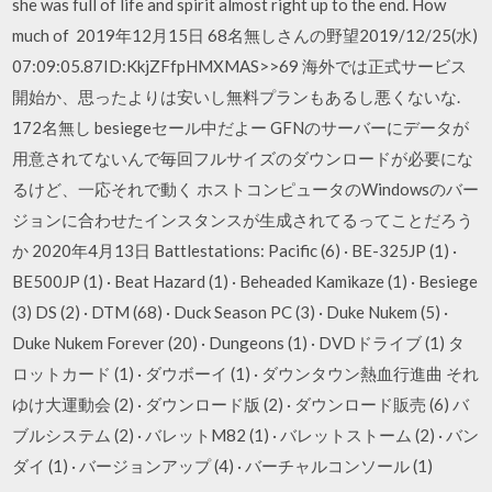
she was full of life and spirit almost right up to the end. How
much of 2019年12月15日 68名無しさんの野望2019/12/25(水)
07:09:05.87ID:KkjZFfpHMXMAS>>69 海外では正式サービス
開始か、思ったよりは安いし無料プランもあるし悪くないな.
172名無し besiegeセール中だよー GFNのサーバーにデータが
用意されてないんで毎回フルサイズのダウンロードが必要にな
るけど、一応それで動く ホストコンピュータのWindowsのバー
ジョンに合わせたインスタンスが生成されてるってことだろう
か 2020年4月13日 Battlestations: Pacific (6) · BE-325JP (1) ·
BE500JP (1) · Beat Hazard (1) · Beheaded Kamikaze (1) · Besiege
(3) DS (2) · DTM (68) · Duck Season PC (3) · Duke Nukem (5) ·
Duke Nukem Forever (20) · Dungeons (1) · DVDドライブ (1) タ
ロットカード (1) · ダウボーイ (1) · ダウンタウン熱血行進曲 それ
ゆけ大運動会 (2) · ダウンロード版 (2) · ダウンロード販売 (6) バ
ブルシステム (2) · バレットM82 (1) · バレットストーム (2) · バン
ダイ (1) · バージョンアップ (4) · バーチャルコンソール (1)