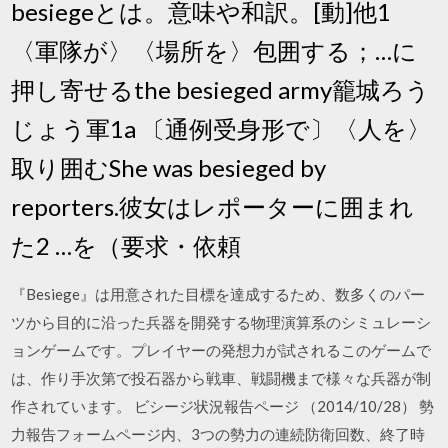
besiegeとは。意味や和訳。[動]他1
〈軍隊が〉〈場所を〉包囲する；…に
押し寄せるthe besieged army籠城ろう
じょう軍1a 〔通例受身形で〕〈人を〉
取り囲むShe was besieged by
reporters.彼女はレポーターに囲まれ
た2 …を（要求・依頼
『Besiege』は用意された目標を達成するため、数多くのパー
ツから目的に沿った兵器を開発する物理演算系のシミュレーシ
ョンゲームです。プレイヤーの発想力が試されるこのゲームで
は、作り手次第で投石器から戦車、戦闘機まで様々な兵器が制
作されています。 ビシージ状況報告ページ （2014/10/28） 勢
力報告フォームページ内、3つの勢力の連続防衛回数、終了時