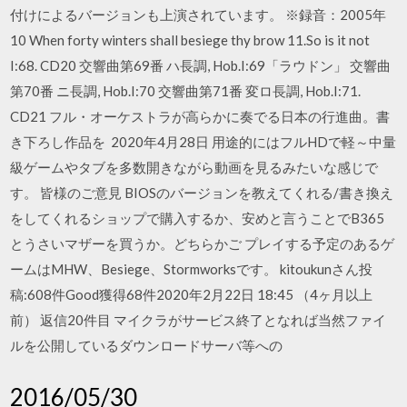
付けによるバージョンも上演されています。 ※録音：2005年
10 When forty winters shall besiege thy brow 11.So is it not
I:68. CD20 交響曲第69番 ハ長調, Hob.I:69「ラウドン」 交響曲
第70番 ニ長調, Hob.I:70 交響曲第71番 変ロ長調, Hob.I:71.
CD21 フル・オーケストラが高らかに奏でる日本の行進曲。書
き下ろし作品を 2020年4月28日 用途的にはフルHDで軽～中量
級ゲームやタブを多数開きながら動画を見るみたいな感じで
す。 皆様のご意見 BIOSのバージョンを教えてくれる/書き換え
をしてくれるショップで購入するか、安めと言うことでB365
とうさいマザーを買うか。どちらかご プレイする予定のあるゲ
ームはMHW、Besiege、Stormworksです。 kitoukunさん投
稿:608件Good獲得68件2020年2月22日 18:45 （4ヶ月以上
前） 返信20件目 マイクラがサービス終了となれば当然ファイ
ルを公開しているダウンロードサーバ等への
2016/05/30