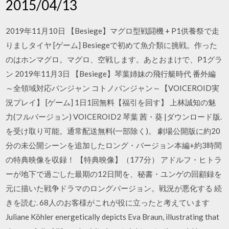
2015/04/13
2019年11月10日 【Besiege】マグロ型戦闘機 + P1供養祭で走
りましタイヤ [ゲーム] Besiegeで初めて魚介類に挑戦。作った
のはホンマグロ。マグロ、空戦します。あとおまけで、P1グラ
ン 2019年11月3日 【Besiege】琴葉姉妹の飛行艇時代 番外編
～全領域対応パンジャン コトノパンジャン～【VOICEROID実
況プレイ】 [ゲーム] 1日1回無料【福引を回す】 上林誠知の魅
力(フルバージョン) VOICEROID2 琴葉 茜・葵 |ダウンロード版.
を受け取り可能。通常配送無料(一部除く)。 劇場公開版に約20
分の未公開シーンを追加したロング・バージョン本編+約3時間
の特典映像を収録！ 【特典映像】（177分） アドルフ・ヒトラ
ーが地下で過ごした最期の12日間を、秘書・ユンゲの回顧録を
元に描いた戦争ドラマのロングバージョン。戦況が悪化する 続
きを読む. 68人のお客様がこれが役に立ったと考えています
Juliane Köhler energetically depicts Eva Braun, illustrating that