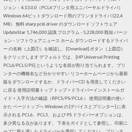
ジョン：4.13.0.0（PCL6プリンタ用ユニバーサルドライバ）
Windows 64ビットダウンロード用のプリンタドライバ (22,4
MB） 無料 sharp pcl6 driver のダウンロード ソフトウェア
UpdateStar 1,746,000 認識 プログラム - 5,228,000 既知 バージ
ョン - ソフトウェアニュース ホーム ダウンロードするドライバ
ー の名称（上図①）を確認し、[Download] ボタン（上図②）
をクリックします デフォルトでは、 [HP Universal Printing
PCL6/PCL5/PS] というような名前が割り当てられます。 プリ
ンターの機種名など分かりやすい リコーホームページから最新
版をダウンロードするか、ドライバーCD を用意してください
に戻る 使用説明書トップ トップ > ドライバーインストールガ
イド > 入手方法の確認（RPCS/PS/PCL6 ） 使用説明書の使い
かた ページトップへ Windows の [デバイスとプリンター] に表
示される PCL6、PCL5、および PS ドライバーオプションは、
多少異なる点があります。 下表をガイドとして参照し、印刷ニ
ーズに最も適したドライバーを選択してください。 プリンタ