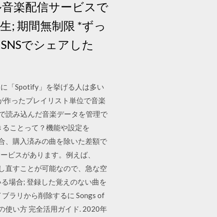
タル音楽配信サービスで
生; 期間無制限 *ずっ
SNSでシェアした
「Spotify」を挙げる人は多い
ーが作ったプレイリスト単位で音楽
、自分で読み込んだ音楽データを管理で
ck」でできることって？機能や設定を
入した場合、購入済みの曲を除いた差額で
サービスがあります。例えば、
ード）し直すことが可能なので、急な空
ている場合; 登録した覚えのない曲を
から削除するに Songs of
の使い方 完全活用ガイド. 2020年