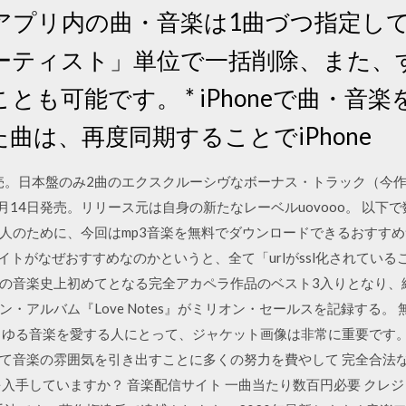
アプリ内の曲・音楽は1曲づつ指定し
ーティスト」単位で一括削除、また、
とも可能です。 * iPhoneで曲・音
した曲は、再度同期することでiPhone
発売。日本盤のみ2曲のエクスクルーシヴなボーナス・トラック（今
0月14日発売。リリース元は自身の新たなレーベルuovooo。 以下
人のために、今回はmp3音楽を無料でダウンロードできるおすすめ
トがなぜおすすめなのかというと、全て「urlがssl化されているこ
の音楽史上初めてとなる完全アカペラ作品のベスト3入りとなり、続い
・アルバム『Love Notes』がミリオン・セールスを記録する。
らゆる音楽を愛する人にとって、ジャケット画像は非常に重要です。
て音楽の雰囲気を引き出すことに多くの努力を費やして 完全合法
を入手していますか？ 音楽配信サイト 一曲当たり数百円必要 クレ