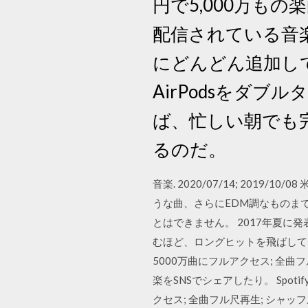
円で5,000万もの
配信されている音
にどんどん追加して
AirPodsをダブ
ば、忙しい朝でも
るのだ。
音楽. 2020/07/14; 20
うな曲、さらにEDM調なものま
とはできません。 2017年夏に
むほど、ロングヒットを飛ばしてい
5000万曲にフルアクセス; 全曲
楽をSNSでシェアしたり。 Spo
クセス; 全曲フル尺再生; シャッ