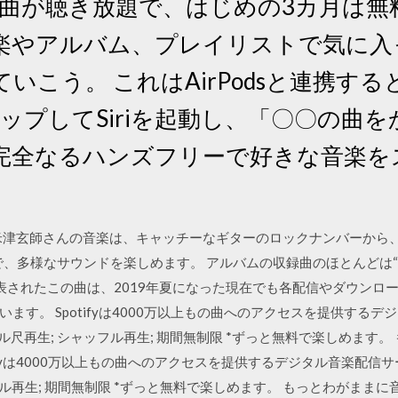
楽曲が聴き放題で、はじめの3カ月は無料。 A
楽やアルバム、プレイリストで気に入
いこう。 これはAirPodsと連携す
ルタップしてSiriを起動し、「〇〇の曲
完全なるハンズフリーで好きな音楽を
19/10/08 米津玄師さんの音楽は、キャッチーなギターのロックナンバー
で、多様なサウンドを楽しめます。 アルバムの収録曲のほとんどは“
発表されたこの曲は、2019年夏になった現在でも各配信やダウン
ます。 Spotifyは4000万以上もの曲へのアクセスを提供する
フル尺再生; シャッフル再生; 期間無制限 *ずっと無料で楽しめます
tifyは4000万以上もの曲へのアクセスを提供するデジタル音楽配信サ
フル再生; 期間無制限 *ずっと無料で楽しめます。 もっとわがままに