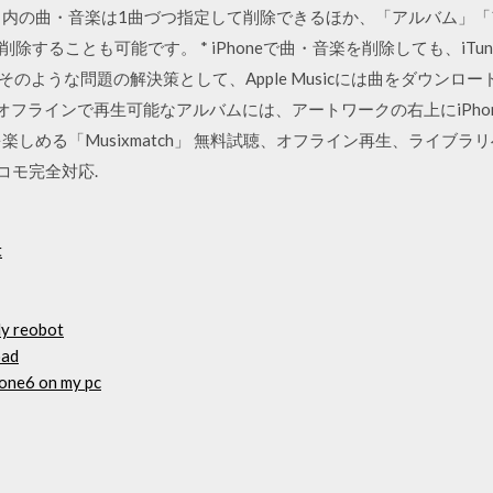
リ内の曲・音楽は1曲づつ指定して削除できるほか、「アルバム」
することも可能です。 * iPhoneで曲・音楽を削除しても、iT
9日 そのような問題の解決策として、Apple Musicには曲をダウンロ
続 オフラインで再生可能なアルバムには、アートワークの右上にiPh
示を楽しめる「Musixmatch」 無料試聴、オフライン再生、ライブ
 ドコモ完全対応.
t
ly reobot
oad
hone6 on my pc