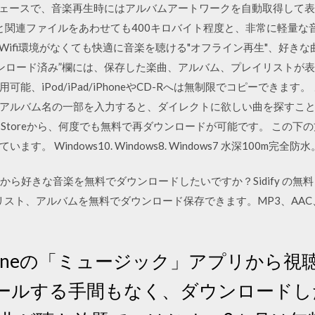
インタフェースで、音楽再生時にはアルバムアートワークを自動取得して表
グラム本体と関連ファイルをあわせても400キロバイト程度と、非常に軽量な
外出中にWifi環境がなくても快適に音楽を聴ける"オフライン再生"、好き
ウンロード済み”欄には、保存した楽曲、アルバム、プレイリストが表
、iPod/iPad/iPhoneやCD-Rへは無制限でコピーできます。 
アルバム名の一部を入力すると、ダイレクトに欲しい曲を探すことも
es Storeから、何度でも無料で再ダウンロードが可能です。 この
 Windows10. Windows8. Windows7 水深100m完全防水
 Spotify から好きな音楽を無料でダウンロードしたいですか？Sidify の無
レイリスト、アルバムを無料でダウンロード保存できます。MP3、AAC、
iPhoneの「ミュージック」アプリから
ールする手間もなく、ダウンロードした