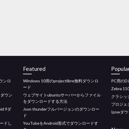
Featured
Popula
ウンロ
Windows 10用のprojectlibre無料ダウンロ
PC用の
ード
Zebra 
をダウン
ウェブサイトubuntuサーバーからファイル
クラシッ
をダウンロードする方法
プロジェ
d 9ダ
Json thunderフルバージョンのダウンロー
Ipswダ
ド
ロードし
YouTubeをAndroid形式でダウンロードす