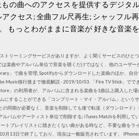
00万以上もの曲へのアクセスを提供するデジ
ルアクセス; 全曲フル尺再生; シャッフル再
。 もっとわがままに音楽が 好きな音楽を
音楽ストリーミングサービスがありますが、よく聞くサービスのひとつに
ifyでは楽曲やアルバム単位で音楽を聴くだけではなく、他のユーザ
ibrary」で曲を管理, Spotifyからダウンロードした楽曲のほか
 Music移行後まで徹底解説 · 2019/10/03. 「Fire TV Sti
iTunes store」の利用者が、アルバムに含まれる楽曲を1曲以上購
ムにすることができる「コンプリート・マイ・アルバム」という
日 iTunesとの同期が必要なく、音楽を削除しても後で転送（ダウンロ
アルバムやアーティスト単位で削除する; iTunes Matchを利用し
ートプレイリストに聴きたくない曲がある時など、不要な曲をライブラリ
14年10月13日で終了しており、現在は一般販売されています。 iPhone