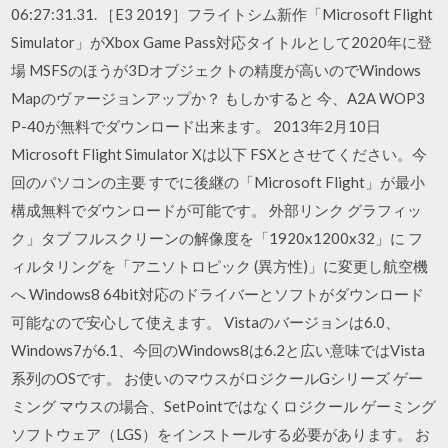
06:27:31.31. ［E3 2019］フライトシム新作「Microsoft Flight
Simulator」がXbox Game Pass対応タイトルとして2020年に登
場 MSFSのほうが3Dオブジェクトの精度が高いのでWindows
Mapのヴァージョンアップか？ もしかすると 今、A2A WOP3
P-40が無料でダウンロード出来ます。 2013年2月10日
Microsoft Flight Simulator Xは以下 FSXとさせてください。今
回のパソコンの主要 すでに後継の「Microsoft Flight」が最小
構成無料でダウンロードが可能です。 外部リンク グラフィッ
ク」タブ フルスクリーンの解像度を「1920x1200x32」に フ
ィルタリングを「アニソトロピック (異方性)」に変更し航空機
へ Windows8 64bit対応のドライバーとソフトがダウンロード
可能なので安心して使えます。 Vistaのバージョンは6.0、
Windows7が6.1、今回のWindows8は6.2と広い意味ではVista
系列のOSです。 お使いのマウスがロジクールGシリーズ ゲー
ミング マウスの場合、SetPointではなくロジクール ゲーミング
ソフトウェア（LGS）をインストールする必要があります。 お