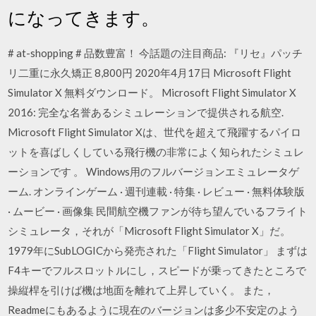
になってきます。
# at-shopping # 品数豊富！ 今話題の注目商品: 『リセ』パッチ
リ二重に永久矯正 8,800円 2020年4月17日 Microsoft Flight
Simulator X 無料ダウンロード。 Microsoft Flight Simulator X
2016: 完全な名誉あるシミュレーションで提供される航空.
Microsoft Flight Simulator Xは、世代を超えて飛躍するパイロ
ットを喜ばしくしている飛行機の非常によく知られたシミュレ
ーションです 。 Windows用のフルバージョンエミュレータゲ
ーム. オンラインゲーム · 週刊連載 · 特集 · レビュー · 無料体験版
· ムービー · 画像集 民間航空機ファンが待ち望んでいるフライト
シミュレータ，それが「Microsoft Flight Simulator X」だ。
1979年にSubLOGICから発売された「Flight Simulator」 まずは
F4キーでフルスロットルにし，スピードが乗ってきたところで
操縦桿を引けば機は地面を離れて上昇していく。 また，
Readmeにもあるように現在のバージョンは多少不安定のよう