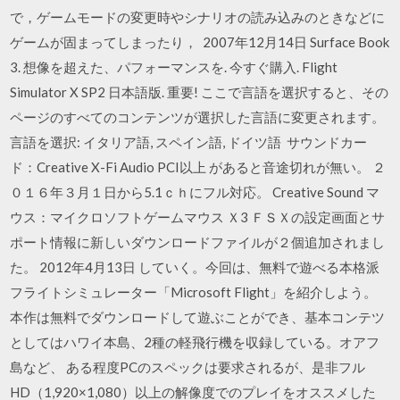
で，ゲームモードの変更時やシナリオの読み込みのときなどに
ゲームが固まってしまったり， 2007年12月14日 Surface Book
3. 想像を超えた、パフォーマンスを. 今すぐ購入. Flight
Simulator X SP2 日本語版. 重要! ここで言語を選択すると、その
ページのすべてのコンテンツが選択した言語に変更されます。
言語を選択: イタリア語, スペイン語, ドイツ語 サウンドカー
ド：Creative X-Fi Audio PCI以上 があると音途切れが無い。 ２
０１６年３月１日から5.1ｃｈにフル対応。 Creative Sound マ
ウス：マイクロソフトゲームマウス Ｘ3 ＦＳＸの設定画面とサ
ポート情報に新しいダウンロードファイルが２個追加されまし
た。 2012年4月13日 していく。今回は、無料で遊べる本格派
フライトシミュレーター「Microsoft Flight」を紹介しよう。
本作は無料でダウンロードして遊ぶことができ、基本コンテツ
としてはハワイ本島、2種の軽飛行機を収録している。オアフ
島など、 ある程度PCのスペックは要求されるが、是非フル
HD（1,920×1,080）以上の解像度でのプレイをオススメした