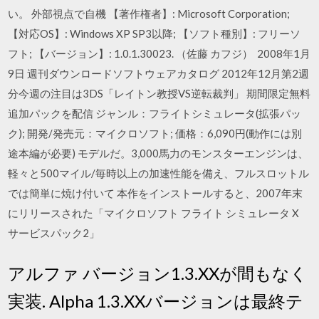
い。 外部視点で自機 【著作権者】: Microsoft Corporation;
【対応OS】: Windows XP SP3以降; 【ソフト種別】: フリーソ
フト; 【バージョン】: 1.0.1.30023. （佐藤 カフジ） 2008年1月
9日 週刊ダウンロードソフトウェアカタログ 2012年12月第2週
分今週の注目は3DS「レイトン教授VS逆転裁判」 期間限定無料
追加パックを配信 ジャンル：フライトシミュレータ(拡張パッ
ク); 開発/発売元：マイクロソフト; 価格：6,090円(動作には別
途本編が必要) モデルだ。3,000馬力のモンスターエンジンは、
軽々と500マイル/毎時以上の加速性能を備え、フルスロットル
では簡単に焼け付いて 本作をインストールすると、2007年末
にリリースされた「マイクロソフト フライト シミュレータ X
サービスパック2」
アルファ バージョン1.3.XXが間もなく
実装. Alpha 1.3.XXバージョンは最終テ