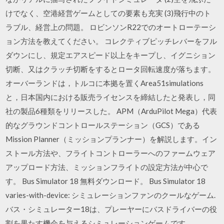
けでなく、空港経営ゲームとしての要素も充実 (3)飛行中のト
ラブル、経営上の問題。 ロビンソンR22でのオートローテーシ
ョン方法を教えてください。 コレクティブピッチレバーをフル
ダウンにし、規定エアスピード以上をキープし、イグニション
切断、又はクラッチ切断をするとロータ回転速度が落ちます。
オーバーランドは，トルコに本拠を置くArea51simulations
と，日本国内における販売ライセンスを締結したと発表し，同
社の製品6種類をリリースした。 APM（ArduPilot Mega）代表
的なグラウンドコントロールステーション（GCS）である
Mission Planner（ミッションプランナー）を解説します。イン
ストール方法や、フライトコントローラーへのファームウェア
アップロード方法、ミッションフライトの設定方法が中心で
す。 Bus Simulator 18 無料ダウンロード。 Bus Simulator 18
varies-with-device: シミュレーションファンのクールなゲーム.
バス・シミュレーター18は、プレーヤーにバスドライバーの役
割を果たす機会を与えるシミュレーションゲームです。