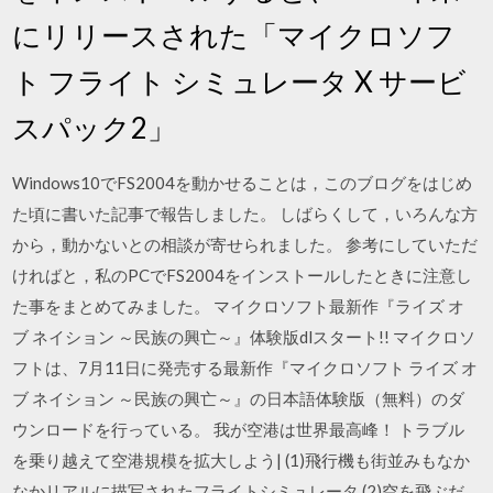
にリリースされた「マイクロソフ
ト フライト シミュレータ X サービ
スパック2」
Windows10でFS2004を動かせることは，このブログをはじめ
た頃に書いた記事で報告しました。 しばらくして，いろんな方
から，動かないとの相談が寄せられました。 参考にしていただ
ければと，私のPCでFS2004をインストールしたときに注意し
た事をまとめてみました。 マイクロソフト最新作『ライズ オ
ブ ネイション ～民族の興亡～』体験版dlスタート!! マイクロソ
フトは、7月11日に発売する最新作『マイクロソフト ライズ オ
ブ ネイション ～民族の興亡～』の日本語体験版（無料）のダ
ウンロードを行っている。 我が空港は世界最高峰！ トラブル
を乗り越えて空港規模を拡大しよう| (1)飛行機も街並みもなか
なかリアルに描写されたフライトシミュレータ (2)空を飛ぶだ