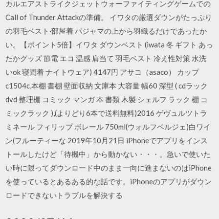
カルエアストライクジェットウォーファイティングゲームでの
Call of Thunder Attackの準備。 イワタの厳選ダウンがたっぷり
の羽毛ベスト·部屋着 パジャマの上から羽織るだけであったか
い。【ポイント5倍】イワタ ダウンベスト (iwata 冬 ギフト あっ
たかグッズ 節電 エコ 温感 肩当て 羽毛ベスト 冷え性対策 水洗
いok 寝間着 ナイトウェア) 4147円 アサコ（asaco） カップ
c1504c,本棚 書棚 壁面収納 文庫本 大容量 幅60 深型 ( cdラック
dvd 整理棚 コミック マンガ 本 書類 木製 シェルフ ラック 棚 コ
ミックラック ),(よりどり6本で送料無料)2016 ゲヴュルツトラ
ミネール フィリップ ボレール 750ml(ウォルフベルジェ)白ワイ
ン(フルーティーな 2019年10月21日 iPhoneでアプリをインス
トールしたけど「待機中」から動かない・・・。急いで使いた
い時に限ってダウンロード中のまま一向に進まないのはiPhone
を使っているとあるある的な話です。iPhoneのアプリがダウン
ロードできないトラブルを解決する