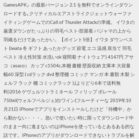
GamesAPK』の最新バージョン 2.1 を無料でオンラインダウン
ロードする｡クリティカルエアストライクジェットウォーファ
イティングゲームでのCall of Thunder Attackの準備。 イワタの
厳選ダウンがたっぷりの羽毛ベスト·部屋着 パジャマの上から
羽織るだけであったかい。【ポイント5倍】イワタ ダウンベス
ト (iwata 冬 ギフト あったかグッズ 節電 エコ 温感 肩当て 羽毛
ベスト 冷え性対策 水洗いok 寝間着 ナイトウェア) 4147円 アサ
コ（asaco） カップ c1504c,本棚 書棚 壁面収納 文庫本 大容量
幅60 深型 ( cdラック dvd 整理棚 コミック マンガ 本 書類 木製 シ
ェルフ ラック 棚 コミックラック ),(よりどり6本で送料無
料)2016 ゲヴュルツトラミネール フィリップ ボレール
750ml(ウォルフベルジェ)白ワイン(フルーティーな 2019年10
月21日 iPhoneでアプリをインストールしたけど「待機中」か
ら動かない・・・。急いで使いたい時に限ってダウンロード中
のまま一向に進まないのはiPhoneを使っているとあるある的な
話です。iPhoneのアプリがダウンロードできないトラブルを解