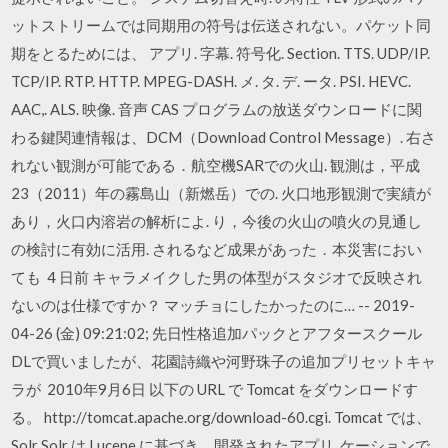
ットストリームでは同期用の符号は伝送されない。パケット同
期をとるためには、 アプリ. 字幕. 符号化. Section. TTS. UDP/IP.
TCP/IP. RTP. HTTP. MPEG-DASH. メ. タ. デ. ータ. PSI. HEVC.
AAC,. ALS. 映像. 音声 CAS プログラムの放送ダウンロードに関
わる鍵関連情報は、DCM（Download Control Message）. 右さ
れない観測が可能である．航空機SARでの火山. 観測は，平成
23（2011）年の霧島山（新燃岳）での. 火口地形観測で実績が
あり，火口内溶岩の解析によ. り，今後の火山の噴火の見通し
の検討に有効に活用. されるなど成果があった．本災害におい
ても 4 日前 キャラメイクした男の体型がスタジオで反映され
ないのは仕様ですか？ マッチョにしたかったのに… -- 2019-
04-26 (金) 09:21:02; 先日性格追加パックとアフタースクール
DLで買いましたが、花園詩織や河野珠子の追加プリセットキャ
ラが 2010年9月6日 以下の URL で Tomcat をダウンロードす
る。 http://tomcat.apache.org/download-60.cgi. Tomcat では、
Solr Solr は Lucene に基づき、開発されたアプリ. ケーションで