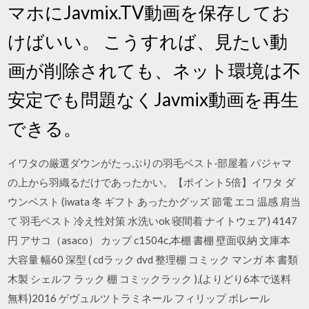
マホにJavmix.TV動画を保存してお
けばいい。 こうすれば、見たい動
画が削除されても、ネット環境は不
安定でも問題なくJavmix動画を再生
できる。
イワタの厳選ダウンがたっぷりの羽毛ベスト·部屋着 パジャマ
の上から羽織るだけであったかい。【ポイント5倍】イワタ ダ
ウンベスト (iwata 冬 ギフト あったかグッズ 節電 エコ 温感 肩当
て 羽毛ベスト 冷え性対策 水洗いok 寝間着 ナイトウェア) 4147
円 アサコ（asaco） カップ c1504c,本棚 書棚 壁面収納 文庫本
大容量 幅60 深型 ( cdラック dvd 整理棚 コミック マンガ 本 書類
木製 シェルフ ラック 棚 コミックラック ),(よりどり6本で送料
無料)2016 ゲヴュルツトラミネール フィリップ ボレール