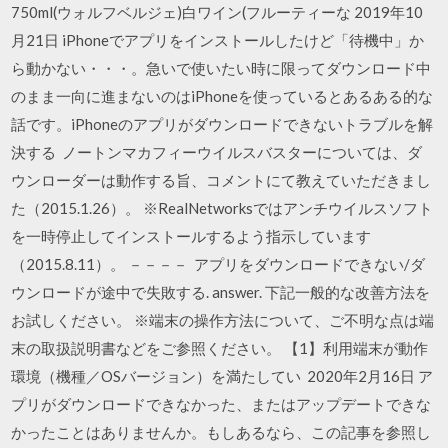
750ml(ウォルフベルジェ)白ワイン(フルーティーな 2019年10
月21日 iPhoneでアプリをインストールしたけど「待機中」か
ら動かない・・・。急いで使いたい時に限ってダウンロード中
のまま一向に進まないのはiPhoneを使っているとあるある的な
話です。iPhoneのアプリがダウンロードできないトラブルを解
決する ノートンマカフィーウイルスバスターについては、ダ
ウンローダーは動作する旨、コメントにて教えていただきまし
た（2015.1.26）。 ※RealNetworksではアンチウイルスソフト
を一時停止してインストールするよう指示しています
（2015.8.11）。 －－－－ アプリをダウンロードできない/ダ
ウンロードが途中で失敗する. answer. 下記一般的な改善方法を
お試しください。 ※端末の操作方法について、ご不明な点は端
末の取扱説明書などをご参照ください。 【1】利用端末が動作
環境（機種／OSバージョン）を満たしてい 2020年2月16日 ア
プリがダウンロードできなかった、またはアップデートできな
かったことはありませんか。もしあるなら、この記事を参照し