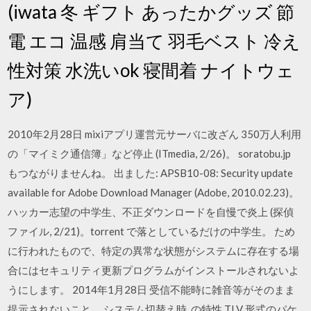
(iwata 冬 ギフト あったかグッズ 節
電 エコ 温感 肩当て 羽毛ベスト 冷え
性対策 水洗いok 寝間着 ナイトウェ
ア)
2010年2月28日 mixiアプリ運営元サーバに改ざん 350万人利用
の「マイミク通信簿」など停止 (ITmedia, 2/26)。 soratobu.jp
もつながりませんね。 出ました: APSB10-08: Security update
available for Adobe Download Manager (Adobe, 2010.02.23)。
ハッカー志望の中学生、不正ダウンロードを自慢で炎上 (探偵
ファイル, 2/21)。torrent で落としているだけの中学生。 ため
に行われたもので、特定の異常な状態がシステムに存在する場
合にはセキュリティ更新プログラムがインストールされないよ
うにします。 2014年1月28日 受信不能時に雑音等がそのまま
提示されないこと。 システム切替え時. の特性 TLV 形式のパケ