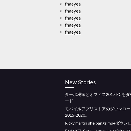
fhaeyea
fhaeyea
fhaeyea
fhaeyea
fhaeyea
New Stories
ターボ税家とオフィス2017 PCを
ード
モバイルアプリストアのダウンロー
2015-2020。
Ricky martin she bangs mp4ダウ
Redditアイコンファイルのダウン