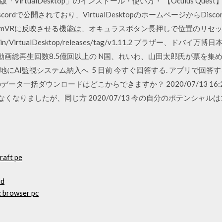
rtualDesktop」のインストール・使い方・ 【Oculus Quest】
cordで公開されており、VirtualDesktopのホームページからDi
teamVRに反映させる機能は、オキュラスボタン長押しで位置のリセッ
uygodin/VirtualDesktop/releases/tag/v1.11.2 ブラザー、ド
にて、動画総再生回数8.5億回以上の N国、れいわ、山田太郎氏が票を集
にAI監視システム納入へ 5 日前 今すぐ回答する. アプリで回答す
タ一括ダウンロードはどこからできますか？ 2020/07/13 16:2
きなくなりましたが、同じ方 2020/07/13 今の自分のポテンシャルは
raft pe
id
c browser pc