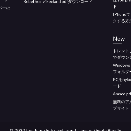
Rebel heir vi keeland pdfダウンロード
ド
ライバーの
IPhon
クする方
New
トレント
でダウン
Window
フォルダ
PC用ny
ード
Amsco 
無料のア
ブサイト
© 2020 bestloadshdbz.web.app
| Theme:
Simple Blogily