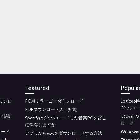
Featured
Popula
ダウンロ
PC用ミラーゴーダウンロード
Logic
ダウンロ
PDFダウンロード人工知能
ド統計
DOS 6
Spotifyはダウンロードした音楽PCをどこ
ロード
に保存しますか
ンロード
Woodwo
アプリからgpxをダウンロードする方法
ロード
Epson 