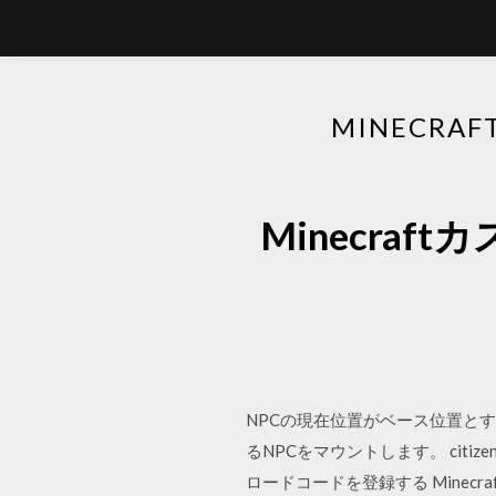
MINECR
Minecra
NPCの現在位置がベース位置とする。 
るNPCをマウントします。 citizens.np
ロードコードを登録する Minec