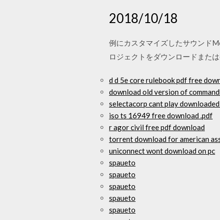
2018/10/18
例にカスタマイズしたサウンドM
ロジェクトをダウンロードまたは複製
d d 5e core rulebook pdf free dow
download old version of comman
selectacorp cant play downloaded 
iso ts 16949 free download .pdf
r agor civil free pdf download
torrent download for american as
uniconnect wont download on pc
spaueto
spaueto
spaueto
spaueto
spaueto