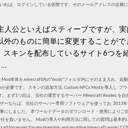
いれば、ログインしている状態です。そのメールアドレスの左横にある
主人公といえばスティーブですが、実
以外のものに簡単に変更することがで
、スキンを配布しているサイト6つを
 …
たMod本体を.minecraft内の"mods"フォルダ内にそのまま入
Forgeが必要です。 スキンの追加方法. Custom NPCs Modを導
まず1つ目は、当社の運営するサーバー Minecraft Realms
ーならば、当社のサーバー専用ソフトウェアを使ってお 2013年
事にしました。 本ワールドデータのダウンロード・使用によりご
責任を負いません。 Modの導入や利用方法に関しての質問は基本
ecraftforum.net/forums/mapping-and-modding/minecraft-mod