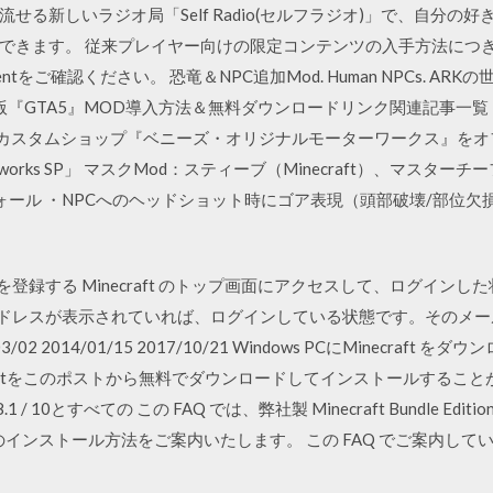
せる新しいラジオ局「Self Radio(セルフラジオ)」で、自分の
できます。 従来プレイヤー向けの限定コンテンツの入手方法につ
nuscontentをご確認ください。 恐竜＆NPC追加Mod. Human NPCs.
 PC版『GTA5』MOD導入方法＆無料ダウンロードリンク関連記事一
用カスタムショップ『ベニーズ・オリジナルモーターワークス』を
torworks SP」 マスクMod：スティーブ（Minecraft）、マスタ
イ（フォール ・NPCへのヘッドショット時にゴア表現（頭部破壊/部位
コードを登録する Minecraft のトップ画面にアクセスして、ログイ
アドレスが表示されていれば、ログインしている状態です。そのメー
02 2014/01/15 2017/10/21 Windows PCにMinecra
aftをこのポストから無料でダウンロードしてインストールすることができ
8.1 / 10とすべての この FAQ では、弊社製 Minecraft Bundle 
ows 10 」 のインストール方法をご案内いたします。 この FAQ でご案内して