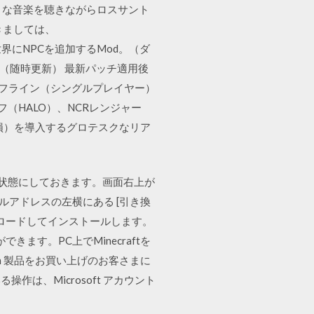
好きな音楽を聴きながらロスサント
きましては、
 ARKの世界にNPCを追加するMod。（ダ
覧 （随時更新） 最新パッチ適用後
オフライン（シングルプレイヤー）
ーチーフ（HALO）、NCRレンジャー
欠損）を導入するグロテスクなリア
ンした状態にしておきます。画面右上が
ルアドレスの左横にある [引き換
ft をダウンロードしてインストールします。
ます。PC上でMinecraftを
Edition 製品をお買い上げのお客さまに
いる操作は、Microsoft アカウント