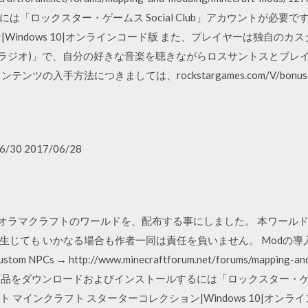
ロックスター・ゲームス Social Club」アカウントが必要です。 So
|Windows 10|オンラインコード版 また、プレイヤーは独自の
o(セルフラジオ)」で、自分の好きな音楽を聴きながらロスサントスとブ
ツの入手方法につきましては、rockstargames.com/V/bonu
6/30 2017/06/28
たジオラマクラフトのワールドを、配布する事にしました。 本ワー
生じても いかなる場合も作者一同は責任を負いません。 Modの
 → http://www.minecraftforum.net/forums/mapping-and-m
-npcs 本商品をダウンロードおよびインストールするには「ロックスター・ゲーム
アカウント マインクラフト スターターコレクション|Windows 10|オ