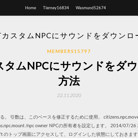
Home
Tierney16834
Wasmund52674
AFTカスタムNPCにサウンドをダウン
MEMBERS15797
ftカスタムNPCにサウンドを
方法
22.11.2020
引数は、このベースを修正するために使用。 citizens.npc.moveto
c.mount /npc owner
NPCの所有者を設定します。 2014/07/26 201
raft のトップ画面にアクセスして、ログインした状態にしておきます