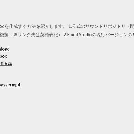
odを作成する方法を紹介します。 1.公式のサウンドリポジトリ（
（※リンク先は英語表記） 2.Fmod Studioの現行バージョ
nload
dbox
file cu
sassin mp4