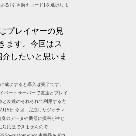
 [引き換えコード] を選択しま
はプレイヤーの見
きます。今回はス
紹介したいと思いま
れ、起動に成功すると導入は完了です。
入し プライベートサーバーで友達とプレイ
 を自身と友達のそれぞれで利用する方
7月5日 今回、完成したジオラマ
自身のデータや機器に損害が生じ
的に対応はできませんので、
s/1278956-custom-npcs 本商品をダウ