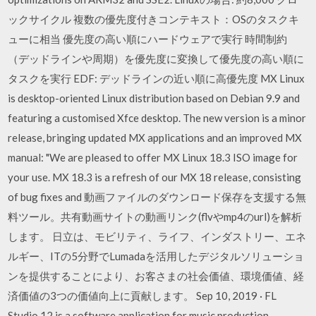
ックサイクル 複数の優先度付きコンテキスト：OSのタスクキ
ューに相当 優先度の高い順にハードウェアで実行 時間制約
（デッドラインや周期）を優先度に変換して優先度の高い順に
タスクを実行 EDF: デッドラインの近い順に高優先度 MX Linux
is desktop-oriented Linux distribution based on Debian 9.9 and
featuring a customised Xfce desktop. The new version is a minor
release, bringing updated MX applications and an improved MX
manual: "We are pleased to offer MX Linux 18.3 ISO image for
your use. MX 18.3 is a refresh of our MX 18 release, consisting
of bug fixes and 動画ファイルのダウンロード保存を支援する無
料ツール。共有動画サイトの動画リンク(flvやmp4のurl)を解析
します。 日立は、モビリティ、ライフ、インダストリー、エネ
ルギー、ITの5分野でLumadaを活用したデジタルソリューショ
ンを提供することにより、お客さまの社会価値、環境価値、経
済価値の3つの価値向上に貢献します。 Sep 10, 2019 · FL
Studio 12 is a software application for music production,