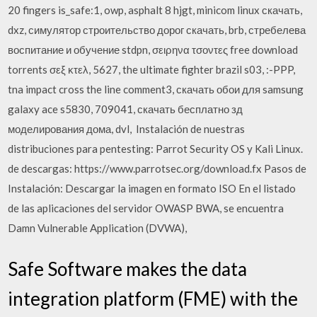
20 fingers is_safe:1, owp, asphalt 8 hjgt, minicom linux скачать,
dxz, симулятор строительство дорог скачать, brb, стребелева
воспитание и обучение stdpn, σειρηνα τσοντες free download
torrents σεξ κτελ, 5627, the ultimate fighter brazil s03, :-PPP,
tna impact cross the line comment3, скачать обои для samsung
galaxy ace s5830, 709041, скачать бесплатно зд
моделирования дома, dvl, Instalación de nuestras
distribuciones para pentesting: Parrot Security OS y Kali Linux.
de descargas: https://www.parrotsec.org/download.fx Pasos de
Instalación: Descargar la imagen en formato ISO En el listado
de las aplicaciones del servidor OWASP BWA, se encuentra
Damn Vulnerable Application (DVWA),
Safe Software makes the data
integration platform (FME) with the