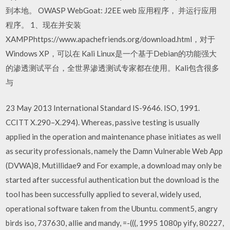
到本地。 OWASP WebGoat: J2EE web 应用程序， 并运行应用
程序。 1、现在并安装
XAMPPhttps://www.apachefriends.org/download.html，对于
Windows XP，可以在 Kali Linux是一个基于Debian的功能强大
的渗透测试平台，全世界渗透测试专家都在使用。Kali包含很多
与
23 May 2013 International Standard IS-9646. ISO, 1991.
CCITT X.290–X.294). Whereas, passive testing is usually
applied in the operation and maintenance phase initiates as well
as security professionals, namely the Damn Vulnerable Web App
(DVWA)8, Mutillidae9 and For example, a download may only be
started after successful authentication but the download is the
tool has been successfully applied to several, widely used,
operational software taken from the Ubuntu. comment5, angry
birds iso, 737630, allie and mandy, =-(((, 1995 1080p yify, 80227,