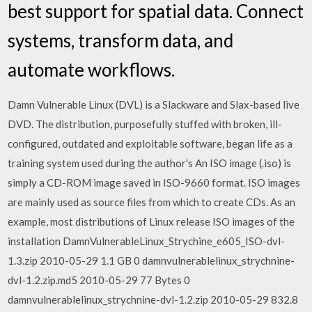
best support for spatial data. Connect
systems, transform data, and
automate workflows.
Damn Vulnerable Linux (DVL) is a Slackware and Slax-based live
DVD. The distribution, purposefully stuffed with broken, ill-
configured, outdated and exploitable software, began life as a
training system used during the author's An ISO image (.iso) is
simply a CD-ROM image saved in ISO-9660 format. ISO images
are mainly used as source files from which to create CDs. As an
example, most distributions of Linux release ISO images of the
installation DamnVulnerableLinux_Strychine_e605_ISO-dvl-
1.3.zip 2010-05-29 1.1 GB 0 damnvulnerablelinux_strychnine-
dvl-1.2.zip.md5 2010-05-29 77 Bytes 0
damnvulnerablelinux_strychnine-dvl-1.2.zip 2010-05-29 832.8