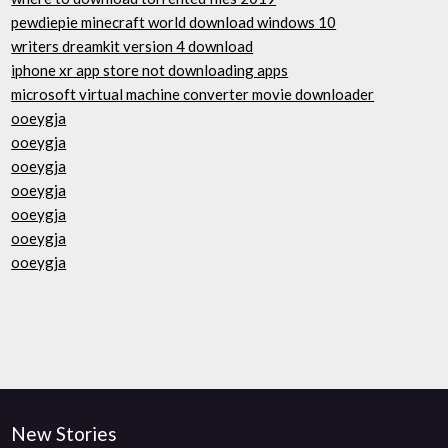
pewdiepie minecraft world download windows 10
writers dreamkit version 4 download
iphone xr app store not downloading apps
microsoft virtual machine converter movie downloader
ooeygja
ooeygja
ooeygja
ooeygja
ooeygja
ooeygja
ooeygja
New Stories