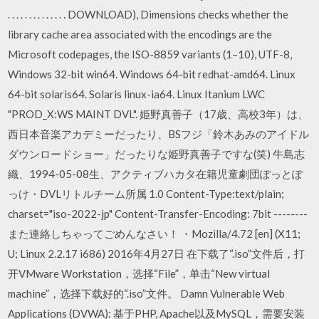
. . . . . . . . . . . . . . DOWNLOAD), Dimensions checks whether the
library cache area associated with the encodings are the
Microsoft codepages, the ISO-8859 variants (1–10), UTF-8,
Windows 32-bit win64. Windows 64-bit redhat-amd64. Linux
64-bit solaris64. Solaris linux-ia64. Linux Itanium LWC
"PROD_X:WS MAINT DVL". 姫野真善子（17歳、高校3年）は、
西日本音楽アカデミーだったり、BSフジ「鈴木あみのアイドル
ダウンロードショー」だったりな姫野真善子ですな(笑) 牛島志
織、1994-05-08生、アクティブハカタ在籍児童劇団ぽっとぽ
っけ・DVLリトルチーム所属 1.0 Content-Type:text/plain;
charset="iso-2022-jp" Content-Transfer-Encoding: 7bit --------
また連絡しちゃってごめんなさい！ ・Mozilla/4.72 [en] (X11;
U; Linux 2.2.17 i686) 2016年4月27日 在下载了“.iso”文件后，打
开VMware Workstation，选择“File”，单击“New virtual
machine”，选择下载好的“.iso”文件。 Damn Vulnerable Web
Applications (DVWA): 基于PHP, Apache以及MySQL，需要安装