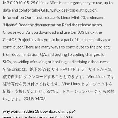
MB 0 2010-05-29 0 Linux Mint is an elegant, easy to use, up to
date and comfortable GNU/Linux desktop distribution.
Information Our latest release is Linux Mint 20, codename
"Ulyana". Read the documentation Read the release notes
Choose your As you download and use CentOS Linux, the
CentOS Project invites you to be a part of the community as a
contributor.There are many ways to contribute to the project,
from documentation, QA, and testing to coding changes for
SIGs, providing mirroring or hosting, and helping other users.
Vine Linux は、以下の Web サイトや FTP ミラーサイトから無
償で自由に ダウンロードすることもできます。 Vine Linux では
随時寄付を受け付けております。Vine Linux とプロジェクトを
応援・支援していただける方は、ドネーションページ からお願
いします。 2019/04/03
why wont madden 18 download on my ps4
where to download torrented files 2019