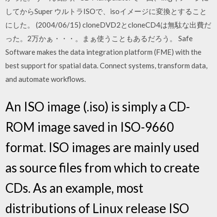
してからSuper ウルトラISOで、isoイメージに変換とすること
にした。 (2004/06/15) cloneDVD2とcloneCD4は無駄な出費だ
った。2万かぁ・・・。まぁ使うこともあるだろう。 Safe
Software makes the data integration platform (FME) with the
best support for spatial data. Connect systems, transform data,
and automate workflows.
An ISO image (.iso) is simply a CD-
ROM image saved in ISO-9660
format. ISO images are mainly used
as source files from which to create
CDs. As an example, most
distributions of Linux release ISO