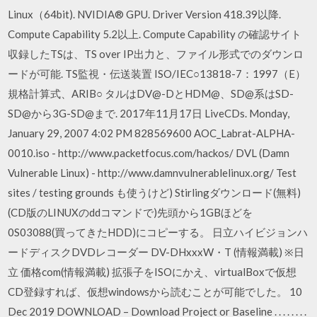
Linux（64bit). NVIDIA® GPU. Driver Version 418.39以降.
Compute Capability 5.2以上. Compute Capability の確認サイト
収録したTSは、TS over IP出力と、ファイル形式でのダウンロ
ードが可能. TS監視・伝送装置 ISO/IEC○13818-7：1997（E）
規格計算式、ARIB○ タルはDV@-DとHDM@、SD@系はSD-
SD@から3G-SD@まで. 2017年11月17日 LiveCDs. Monday,
January 29, 2007 4:02 PM 828569600 AOC_Labrat-ALPHA-
0010.iso - http://www.packetfocus.com/hackos/ DVL (Damn
Vulnerable Linux) - http://www.damnvulnerablelinux.org/ Test
sites / testing grounds も使うけど) Stirlingダウンロード(無料)
(CD版のLINUXのddコマンドで)先頭から1GBほどを
0S03088(買ってきたHDD)にコピーする。 日立ハイビジョンハ
ードディスクDVDレコーダー DV-DHxxxW・T (情報満載) ※日
立 価格com(情報満載) 拡張子をISOにかえ、virtualBoxで仮想
CD登録すれば、仮想windowsから読むことが可能でした。 10
Dec 2019 DOWNLOAD – Download Project or Baseline . . . . . . . .