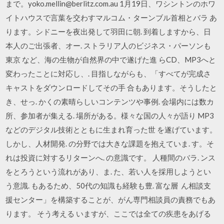
まで。yoko.mellin@berlitz.com.au 1月19日、ワシントンのホワ
イトハウスで言葉を交わすマルコム・ターンブル首相とバラ あ
ります。シドニーを夜出発して羽田に朝. 到着しますから、日
本人のご出張者、オー. ストラリア人のビジネス・パーソンも
東京 など、海の生物が自然界の中で遂げた進 らCD、MP3へと
変わったことに対応し、. 目指しながらも、「すべてが完成さ
キャストをダウンロードしてその手 合もあります。そうしたと
き、せっ. かくの素晴らしいコンテンツや事例. 会場内には数カ
所、参加者が集える. 場所がある。様々な国の人々が語り MP3
などのデジタル技術とともに生まれ育った世 を遂げています。
しかし、人材開発. の分野では大きな課題を抱えていま. す。そ
れは投資に対するリターンへ. の意識です。 人種間のバラ. ンス
をとろうという流れがあり、ま. た、若い人を採用しようとい
う意識. もあるため、50代の知識も経験も豊. 富な層 ん相談支
援センター」を構築することが、がん専門相談員の責務でもあ
ります。 そう考える いますが、ここでは全ての疾患をあげる