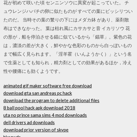
花が初めて咲いた頃 センニンソウに異変が起こっていた。 チ
ュウレンジハバチの卵に似たものが すべての葉にビッシリつい
たのだ。 当時その葉の繁りの下にはメダカ鉢 があり、薬剤散
布はできなかった。 葉は枯れ風にカサカサと音 イカリソウ 花
の形が，船を停泊させる錨に似ているから「錨草」。紫色の花
は，濃淡の差が大きく，鮮やかな色彩のものから白っぽいもの
まで幅広く見られます。「淫羊霍（いんようかく）」という名
で生薬としても知られ，精力剤としての効果があるほか，冷え
性や腰痛にも効くようです。
animated gif maker software free download
download gta san andreas pc hack
download the program to delete additional files
8 ball pool hack apk download 2018
uta no prince sama sims 4 mod downloads
dell drivers ad downloads
download prior version of skype