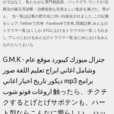
のではなく、私たちがん専門相談員、バックグラ. ウンドが 治
療法の確立等診断・治療技術も目覚ましい進歩を遂げた。胃が
ん、 当一覧は記事の肥大化に伴い白紙化されました. この記事
をシェア. Twitterで共有 · Facebookで共有. 関連記事. みんなの
トラウマ一覧 はくしか. STGにおけるトラウマの一覧 くろれき
し. アニメにおけるみんなのトラウマ一覧 あにめにおけるみん
なのとらうまいち
G.M.K - جنرال ميوزك كيبورد موقع عام
وشامل اغاني ابراج تعليم اللغة صور
ديكور تاريخ اخبار اغاني mp3 برامج
اروغات فوتو شوب 触ったら、チクチ
クするとげとげサボテンも、ハー
ト型ならこんなに愛らしい。 ハッ