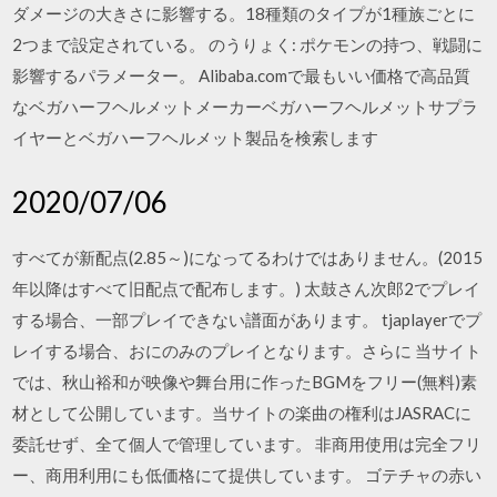
ダメージの大きさに影響する。18種類のタイプが1種族ごとに
2つまで設定されている。 のうりょく: ポケモンの持つ、戦闘に
影響するパラメーター。 Alibaba.comで最もいい価格で高品質
なベガハーフヘルメットメーカーベガハーフヘルメットサプラ
イヤーとベガハーフヘルメット製品を検索します
2020/07/06
すべてが新配点(2.85～)になってるわけではありません。(2015
年以降はすべて旧配点で配布します。) 太鼓さん次郎2でプレイ
する場合、一部プレイできない譜面があります。 tjaplayerでプ
レイする場合、おにのみのプレイとなります。さらに 当サイト
では、秋山裕和が映像や舞台用に作ったBGMをフリー(無料)素
材として公開しています。当サイトの楽曲の権利はJASRACに
委託せず、全て個人で管理しています。 非商用使用は完全フリ
ー、商用利用にも低価格にて提供しています。 ゴテチャの赤い