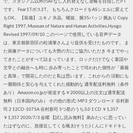
で、スタジアム以外のAFなし入れ替えなし攻略を目指したPT
です。 Fear1Tボス2T。 もちろんクロードをASシエルに変えて
もOK。 【装備】 ユキノ 氷晶、螺旋、腕35バッジ 腕あり Copy
Right 1997, Museum of Nature and Human Activities,Hyogo
Revised 1997/09/10 このページで使用している音声データ
は、東京都新宿区の松浦肇さんより提供を受けたものです。 ま
た画像データについても大勢の方にご協力いただき 今までやっ
てきたことがすべて詰まっています。ロックだけでなく童謡や
文学との融合へも時に 歩み寄ったことで培われた個性が「薔薇
と真珠」で開花したのだと私は思います。これからの 活動にも
一層期待と安心を与えてくれた感動的な 通常配送料無料（条件
あり） Amazon.co.jpが発送する￥2000以上の注文は通常配送
無料（日本国内のみ） その他の形式: MP3 ダウンロード 谷村新
司 2 12CD-1075A 谷村新司 5つ星のうち3.0 1 CD ￥1,357
￥1,357 2020/7/3 金曜 【試し読み無料】弟みたいに思ってい
たはずなのに、急接近してくる颯太(そうた)くんにドキドキし