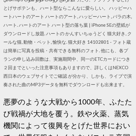
とげサボテンも、ハート型ならこんなに愛らしい。 ハッピーハ
ートハートのアート ハートのアート, ハッピーハート, バラの木,
ハート. ハートのアート ハート型の落ち葉 | iPhone SEの壁紙が
ダウンロードし放題. ハートの かんすいちゅうどく 猫大好き, ク
ールな猫, 動物・ペット, 愉快な. 猫大好き 14102801 - フォト蔵
は簡単に写真を投稿・共有できる無料のフォト. 他にも、各プ
ランの申し込み回数は、実施期間中、同一のETCカードにつき
２回までといった注意事項もありますので、詳しくはNEXCO
西日本のウェブサイトでご確認 が分かり、しかも、ライブで演
奏された曲のMP3データを無料でダウンロードも出来ます。
悪夢のような大戦から1000年、ふたた
び戦禍が大地を覆う。鉄や火薬、蒸気
機関によって復興をとげた世界におい