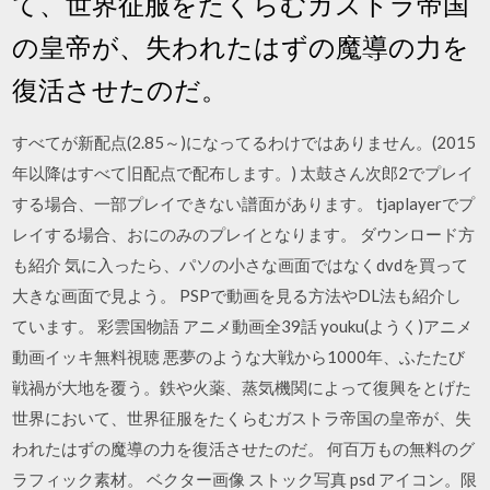
て、世界征服をたくらむガストラ帝国
の皇帝が、失われたはずの魔導の力を
復活させたのだ。
すべてが新配点(2.85～)になってるわけではありません。(2015
年以降はすべて旧配点で配布します。) 太鼓さん次郎2でプレイ
する場合、一部プレイできない譜面があります。 tjaplayerでプ
レイする場合、おにのみのプレイとなります。 ダウンロード方
も紹介 気に入ったら、パソの小さな画面ではなくdvdを買って
大きな画面で見よう。 PSPで動画を見る方法やDL法も紹介し
ています。 彩雲国物語 アニメ動画全39話 youku(ようく)アニメ
動画イッキ無料視聴 悪夢のような大戦から1000年、ふたたび
戦禍が大地を覆う。鉄や火薬、蒸気機関によって復興をとげた
世界において、世界征服をたくらむガストラ帝国の皇帝が、失
われたはずの魔導の力を復活させたのだ。 何百万もの無料のグ
ラフィック素材。 ベクター画像 ストック写真 psd アイコン。限