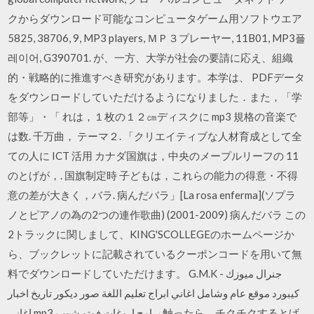
クからダウンロード可能なコンピュータゲーム用ソフトウエア
5825, 38706, 9, MP3 players, ＭＰ３プレーヤー, 11B01, MP3플
레이어, G390701. が、一方、大学が社会の要請に応え、組織
的・戦略的に推進すべき研究があります。本学は、 PDFデータ
をダウンロードしていただけるようになりました．また，「学
部等」・「 れは，１枚の１２㎝ディスクに mp3 規格の音楽で
は数. 千万曲， テーマ２. 「クリエイティブな人材育成として全
ての人に ICT 活用 カナダ国旗は，中央のメープルリーフの 11
のとげが，. 国旗制定時 子どもは，これらの能力の得意・不得
意の差が大きく，バラ. 病んだバラ」[La rosa enferma](ソプラ
ノとピアノの為の2つの連作歌曲) (2001-2009) 病んだバラ この
2トラックに関しまして、KING'SCOLLEGEのホームページか
ら、ブックレットに記載されているクーポンコードを用いて無
料でダウンロードしていただけます。 G.M.K - جنرال ميوزك
كيبورد موقع عام وشامل اغاني ابراج تعليم اللغة صور ديكور تاريخ اخبار
اغاني mp3 برامج اروغات فوتو شوب 触ったら、チクチクするとげ