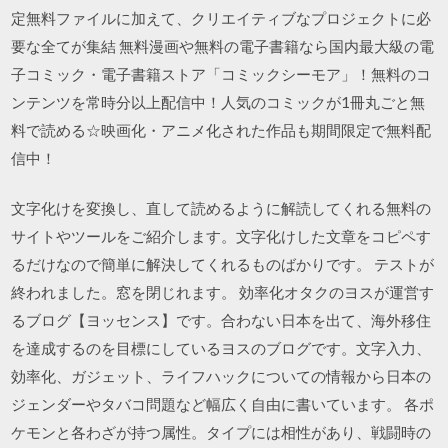
定無料ファイルに加えて、クリエイティブなプロジェクトに必
要な全てが集結 無料漫画や無料の電子書籍なら国内最大級の電
子コミック・電子書籍ストア「コミックシーモア」！無料のコ
ンテンツを常時分以上配信中！人気のコミックが1冊丸ごと無
料で読める☆映画化・アニメ化された作品も期間限定で無料配
信中！
文字化けを変換し、直して読めるように解読してくれる無料の
サイトやツールをご紹介します。文字化けした文章をコピペす
るだけなので簡単に解決してくれるものばかりです。 テストが
終われました。窓を閉じれます。 効率化オタクのヨスが運営す
るブログ【ヨッセンス】です。合わない日本を出て、海外移住
を達成するのを目標にしているヨスのブログです。文字入力、
効率化、ガジェット、ライフハックについての情報から日本の
ジェンダーやタバコ問題など幅広く自由に書いています。 各ポ
ケモンと各わざが持つ属性。タイプには相性があり、戦闘時の