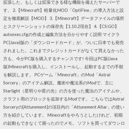
拡張した、もしくは拡張できる様な機能を備えたサーバーで
す。 2.【Minecraft】軽量化MOD「OptiFine」の導入方法と設
定を徹底解説【MOD】 3.【Minecraft】データファイルの場所
とスクリーンショットの保存先【1.10.2現在】 4.【CS:GO】
autoexec.cfgの作成と編集方法を分かりやすく説明 マイクラ
PC(Java)版の「ダウンロードカード」が、ついに日本でも発売
されました。これまでクレジットカードがなくて買えなかった
方も、今がPC版を購入するチャンスです! 今回はPC版(Java
版)Minecraftを購入し、インストールし、起動するまでの手順
を解説します。 PCゲーム「Minecraft」のMod「Astral
Sorcery」のアイテム解説。魔術や魔法系のModで、主に
Starlight（星明りや星の光）の力を使った魔法のアイテムや、
クラフト用のブロックを追加するModです。 こちらではAstral
Sorceryの[Attunement]の項目内の「Attunement Altar」の使い
方を紹介しています。 Minecraftをやろうとしたけれど、初期
の起動もできなくて困ったのでメモ。 ソフトを買ってダウンロ