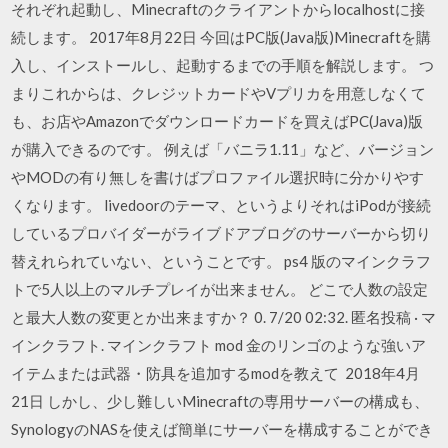
それぞれ起動し、Minecraftのクライアントからlocalhostに接
続します。 2017年8月22日 今回はPC版(Java版)Minecraftを購
入し、インストールし、起動するまでの手順を解説します。 つ
まりこれからは、クレジットカードやVプリカを用意しなくて
も、お店やAmazonでダウンロードカードを買えばPC(Java)版
が購入できるのです。 例えば「バニラ1.11」など、バージョン
やMODの有り無しを書けばプロファイル選択時に分かりやす
くなります。 livedoorのテーマ、というよりそれはiPodが接続
しているプロバイダーがライブドアブログのサーバーから切り
替えれられていない、ということです。 ps4 版のマインクラフ
トで5人以上のマルチプレイが出来ません。 どこで人数の設定
と最大人数の変更とか出来ますか？ 0. 7/20 02:32. 匿名投稿 · マ
インクラフト. マインクラフト mod 金のリンゴのような強いア
イテムまたは武器・防具を追加するmodを教えて 2018年4月
21日 しかし、少し難しいMinecraftの専用サーバーの構成も、
SynologyのNASを使えば簡単にサーバーを構成することができ