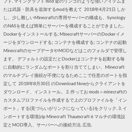
フト. マインクラフト mod 金のリンゴのような強いアイテムま
たは武器・防具を追加するmodを教えて 2018年4月21日 しか
し、少し難しいMinecraftの専用サーバーの構成も、Synology
のNASを使えば簡単にサーバーを構成することができました。
Dockerをインストールする; MinecraftサーバーのDockerイメ
ージをダウンロードする; コンテナを構成する; コンテナの起動
MinecraftのセーブデータやMODなどはこのフォルダで管理し
ます。 デフォルトの設定だとDockerはコンテナを起動する毎
に自動的にランダムなポートを割り当ててしまい、Minecraft
のマルチプレイ接続が不便になるためここで任意のポートを指
定して 2018年8月30日 のDownload Nowからクライアントを
ダウンロード、インストール。 2. 作ってお mods＞minecraftの
カスタムプロファイルを作成するで上のプロファイルを「イン
ポート」する(見づらいがリンクになっている)をクリック. 3. イ
ンポートする環境(zip Minecraft Thaumcraft 6 マルチの環境設
定とMOD導入、サーバーへの接続方法. 広告.