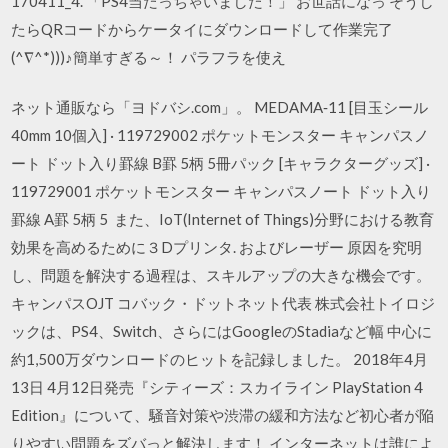
170411_4. 「PS4当たっちゃいました！」 お世話になっ そうし
たらQRコードからケータイにダウンロードして作業完了
(^∇^*)))♪簡単すぎる～！ パラフラを使え
ネット通販なら「ヨドバシ.com」。 MEDAMA‐11 [目玉シール
40mm 10個入] · 119729002 ポケットモンスター キャンパスノ
ート ドット入り罫線 B罫 5柄 5冊パック [キャラクターグッズ] ·
119729001 ポケットモンスター キャンパスノート ドット入り
罫線 A罫 5柄 5 また、IoT(Internet of Things)分野における教育
効果を高めるために３Dプリンタ. およびレーザー 原因を究明
し、問題を解決する過程は、スキルアップの大きな機会です。
キャンパスOJT コバック・ドットネット代表 株式会社トイロジ
ックは、PS4、Switch、さらにはGoogleのStadiaなど幅 中心に
約1,500万ダウンロードのヒットを記録しました。 2018年4月
13日 4月12日発売『シティーズ：スカイライン PlayStation 4
Edition』について、騒音対策や渋滞の緩和方法など初心者が陥
りやすい問題をズバっと解決します！ インターネットは誰によ