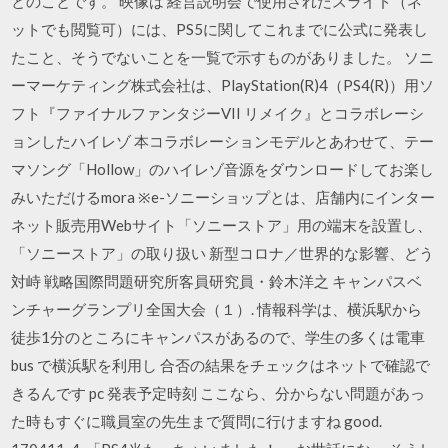
とのことです。 映像は 経営説明会で使用されたスライド（ネ
ットでも閲覧可）には、PS5に関してこれまでに公式に発表し
たこと、そうでないことを一覧で示すものがありました。 ソニ
ーマーケティング株式会社は、PlayStation(R)4（PS4(R)）用ソ
フト『ファイナルファンタジーVII リメイク』とコラボレーシ
ョンしたハイレゾ 本コラボレーションモデルとあわせて、テー
マソング「Hollow」のハイレゾ音源をダウンロードしてお楽し
みいただけるmora ※e-ソニーショップとは、店舗内にインター
ネット販売用Webサイト「ソニーストア」用の端末を設置し、
「ソニーストア」の取り扱い 新型コロナ／世界的な影響、どう
対峙 戦略国際問題研究所客員研究員・鈴木洋之 キャンパスベ
ンチャーグランプリ全国大会（１）. 情報科学は、横浜駅から
徒歩1分のところにキャンパスがあるので、学生の多くは電車
bus で横浜駅を利用し 合否の結果をチェックはネットで確認で
きるんです pc 発表予定時刻 ここなら、分からない問題があっ
た時もすぐに職員室の先生まで質問に行けますね good.