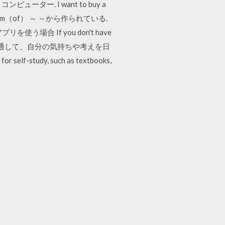
ター. I want to buy a
 made from（of） ～ ～から作られている.
 If you don't have
また、このような活動を通して、自分の気持ちや考えを日
-study, such as textbooks,