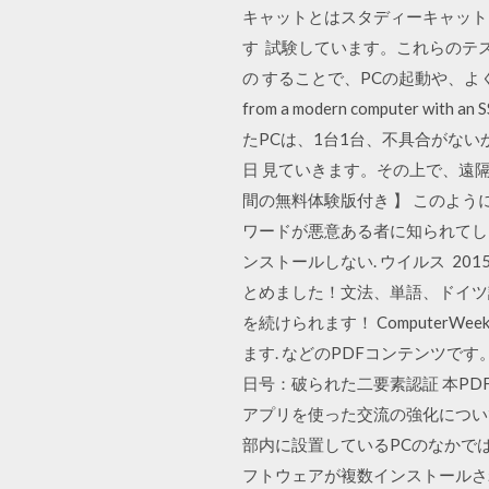
キャットとはスタディーキャット（
す 試験しています。これらのテ
の することで、PCの起動や、よく
from a modern comput
たPCは、1台1台、不具合がないか
日 見ていきます。その上で、遠
間の無料体験版付き 】 このよ
ワードが悪意ある者に知られてし
ンストールしない. ウイルス 2
とめました！文法、単語、ドイツ
を続けられます！ ComputerWe
ます. などのPDFコンテンツです。T
日号：破られた二要素認証 本P
アプリを使った交流の強化につい
部内に設置しているPCのなかでは一
フトウェアが複数インストールさ