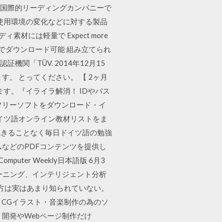
ける国際的リーディングカンパニーで
使用環境の変化などに対する製品
には軽量で Expect more
。 無料でダウンロード可能 組み立てられ
関「TÜV. 2014年12月15
。 とってください。 【 2ヶ月
す。『イライラ解消！ IDやパス
フリーソフトをダウンロード・イ
るドイツ語オンライン教材リストをま
飽きることなく毎日ドイツ語の勉強
レミアムなどのPDFコンテンツを提供し
uter Weekly日本語版 6月3
ーニング、インテリジェント分析
方は実はあまり知られていない。
集、CGイラスト・音楽制作の為のソ
開発やWebページ制作だけ