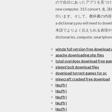
ので自分にあったアプリを見つけて、オリジ
new computer. 315 concert. 
行います。そして、教科書の内容に関
a dictionary,you will nee
本語でよりよく伝えられる表現や方法について学びます。
dictionaries, computer, 
winzip full version free download 
apache downloading php files
total overdoes download free game
elemnt bolt download files
download torrent games for pc
minecraft cracked free download
hkuffrj
hkuffrj
hkuffrj
hkuffrj
hkuffrj