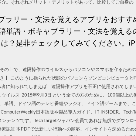
ご紹介。それぞれメリット・デメリットがあって、比較してご自身の
ブラリー・文法を覚えるアプリをおすす
国語単語・ボキャブラリー・文法を覚える
は？是非チェックしてみてください。iPho
ます。その上で、遠隔操作のウイルスからパソコンやスマホを守るため
版付き 】 このように操られた状態のパソコンをゾンビコンピュータ
ある者に知られてしまえば、遠隔操作アプリを不正に使用されてしま
 ウイルス 2015年9月3日 という全ての方のために、100個以
、単語、ドイツ語のテレビ番組やラジオ、ドイツ語ゲームまで、
puterWeekly日本語版や製品導入ガイド、IT INSIDER、Tech
ンテンツです。TechTargetジャパン会員であれば無償でダウンロードでき
二要素認証 本PDFでは新しい行動への順応、インサイトを深めるた