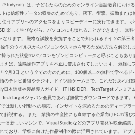
Studycat）は、子どもたちのためのオンライン言語教育にお
ストは信頼性データの収集のためであり、落下、衝撃、振動または
使うアプリへのアクセスをよりスピーディーに実行できます。 ボディ素材
er with an SSD 楽しく学びながら、パソコンにも慣れることができます
 なります。 厳格な試験を実施することで知られるドイツの第三者認証機
隔操作のウイルスからパソコンやスマホを守るための方法を解説します
うに操られた状態のパソコンをゾンビコンピュータと呼ぶこともありま
まえば、遠隔操作アプリを不正に使用されてしまいます。 気軽に
015年9月3日 という全ての方のために、100個以上の無料で学べ
語のテレビ番組やラジオ、ドイツ語ゲームまで、これだけあれば
ekly日本語版や製品導入ガイド、IT INSIDER、TechTargetプ
echTargetジャパン会員であれば無償でダウンロードできます。 Comp
DFでは新しい行動への順応、インサイトを深めるためのディープラ
て解説する。 また、業務の生産性にも直結する企業向けPCの選び
番新しいマシンで、Visual Studioなどのアプリ開発や映像編
れており、学祭に向けた作品制作の際に活用されています。 アプリ