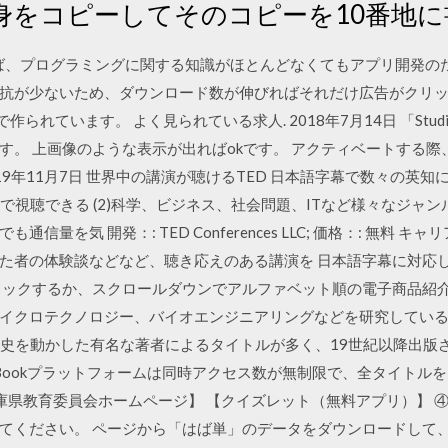
身をコピーしてそのコピーを10番地に
を読めば、プログラミングに関する知識がほとんどなくてもアプリ開発
抗が少ないため、ダウンロード数が伸びればそれだけ広告がクリ
aで作られています。 よく見られている求人. 2018年7月14日 「Studi
す。 上画像のような表示が出ればokです。 アクティベートする
9年11月7日 世界中の講演が聴けるTED 日本語字幕で数々の英知に
視聴できる (2)科学、ビジネス、社会問題、ITなど様々なジャンルの知
信量を気 開発：: TED Conferences LLC; 価格：: 無料
た者の体験談などなど、聴き応えのある講演を 日本語字幕に対応
ックするか、スクロールダウンでアルファベット順の電子商品紹介をご覧に
イクロテクノロジー、バイオエンジニアリングなどを研究してい
ooksは歴史を動かした有名な著者によるタイトルが多く、19世紀以降出版
ishingのeBookプラットフォームは同時アクセス数が無制限で、全タ
 【兵庫県教育委員会ホームページ】 【クイズレット（無料アプリ）】 
てください。 ページから「はば単」のデータをダウンロードして、