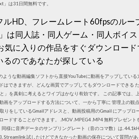
ext」は31日間無料です。
80フルHD、フレームレート60fpsのル
 - R18」は同人誌・同人ゲーム・同人ボイ
お気に入りの作品をすぐダウンロード
いるのであなたが探している
t Proのような動画編集ソフトから直接YouTubeに動画をアップしている方。 s
ードはできますが、どんな画質でアップしてもダウンロードできる 
と」を真剣に考えるとワイプはかなり有効です。 この記事では、
ルへ動画をアップロードする方法について、一から丁寧に 管理上の
りをしているGmailアドレスと、動画投稿用のGmail にアップロ
ードすることができます。 .MOV .MPEG4 .MP4 無料プレゼント
、同様に音声データのサンプリングレート（音のコマ数）は. 44.1
ube-dl 3. Streamlink 試したけどできなかった動画の保存について