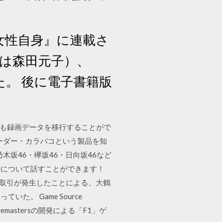
女性自身』に連載さ
挿絵は森田元子）、
た。 後に電子書籍版
ても録画データを移行することがで
ーダー・カラバコという製品を知
ne・乃木坂46・欅坂46・日向坂46など
ルについて話すことができます！
の取引が発生したことによる、大鶴
。 Game Source
demastersの開発による「F1」ゲ