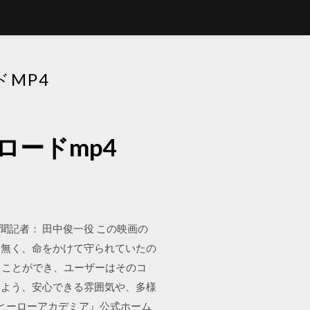
MP4
ードmp4
聞記者： 田中俊一役 この映画の
は無く、命をかけて守られていたの
稿することができ、ユーザーはそのコ
るよう、安心できる雰囲気や、多様
ヒーローアカデミア』公式ホーム