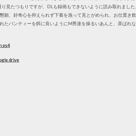
一通り見たつもりですが、DLも録画もできないように読み取れました
懇願、好奇心を抑えられず下着を漁って見とがめられ、お仕置き
れたパンティーを餌に良いようにM男達を操るいあんと、弄ばれ
n ps4
ogle drive