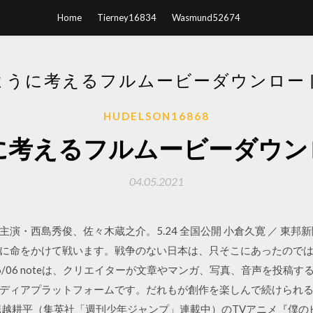
Home
Tierney16834
Wasmund52674
ように考えるフルムービーダウンロード
HUDELSON16868
に考えるフルムービーダウンロ
04.05.2021
演・西島秀俊、佐々木蔵之介。5.24 全国公開 小倉久寛 ／ 東邦新
に命をかけて戦います。戦争のない日本は、只そこにあったので
06/06 noteは、クリエイターが文章やマンガ、写真、音声を投
ディアプラットフォームです。だれもが創作を楽しんで続けられ
堀越耕平（集英社「週刊少年ジャンプ」連載中）のTVアニメ『僕の