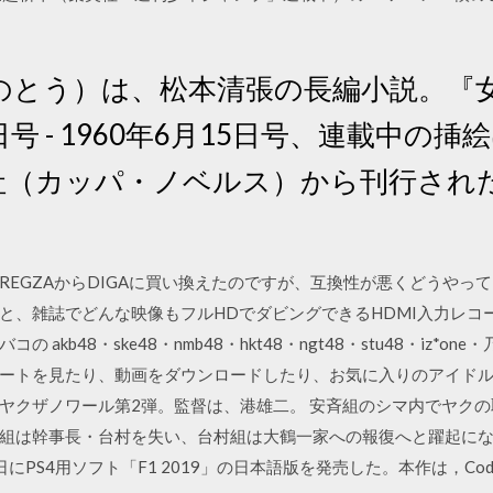
のとう）は、松本清張の長編小説。『
9日号 - 1960年6月15日号、連載中の
文社（カッパ・ノベルス）から刊行され
。
REGZAからDIGAに買い換えたのですが、互換性が悪くどうやっ
と、雑誌でどんな映像もフルHDでダビングできるHDMI入力レコ
kb48・ske48・nmb48・hkt48・ngt48・stu48・iz*o
ートを見たり、動画をダウンロードしたり、お気に入りのアイド
ヤクザノワール第2弾。監督は、港雄二。 安斉組のシマ内でヤク
は幹事長・台村を失い、台村組は大鶴一家への報復へと躍起になっていた
9月13日にPS4用ソフト「F1 2019」の日本語版を発売した。本作は，Co