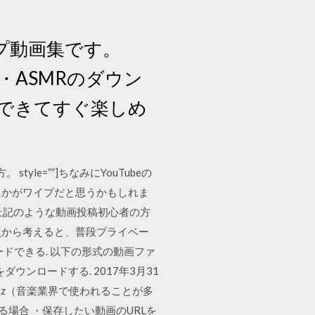
ープ動画集です。
ス・ASMRのダウン
できてすぐ楽しめ
tyle=””]ちなみにYouTubeの
たかがワイプだと思うかもしれま
上記のような動画投稿初心者の方
観点から考えると、普段プライベー
ードできる. 以下の形式の動画ファ
をダウンロードする. 2017年3月31
kHz（音楽業界で使われることが多
質問がある場合 ・保存したい動画のURLを