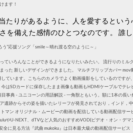
けます！
当たりがあるように、人を愛するという
さを備えた感情のひとつなのです。 誰
う”応援ソング「smile～晴れ渡る空のように～」
っていろんなことができるようになりたいみたい。 流行りのミル
まった 新しいデザインができました。 マルチフリップカバー mo
使用しています。こちらのカメラでよく動画撮影をしているのですが、
よね。今はSDカードに保存したまま画像も動画もHDMIケーブルでテ
項目事典 - ユニコーンの用語解説 - 一角獣ともいう。額に1本の
ア遺跡からその姿を描いたレリーフが発見されており，インド，中
トマン オリジナル・ムービーの動画を配信している動画配信サービス
luやU-NEXT、dTVなど人気のおすすめVOD(ビデオ・オン・デ
安全に見る方法『武曲 mukoku』は日本最大級の動画配信サービス「