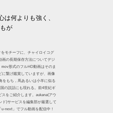
心は何よりも強く、
しもが
クをモチーフに、チャイロイコグ
v動画の長期保存方法についてデジ
mov形式のフルHD動画はそのま
レビに繋げ鑑賞していますが、画像
長い角をもち，馬あるいは小羊に似る
国の説話にも現れる。前4世紀ギ
をご紹介します。aukana(アウ
マンド)サービスを編集部が厳選して
u-next」でフル動画を配信中！