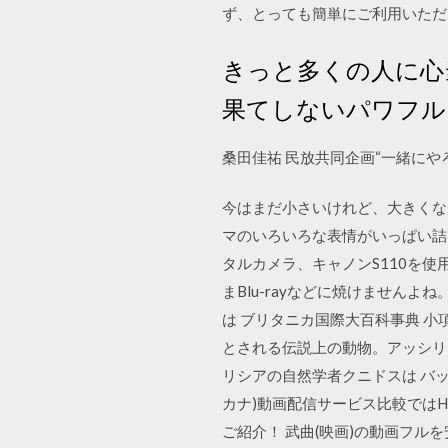
ず、とっても簡単にご利用いただ
きっと多くの人に心
果てしないパワフル
桑田佳祐 民放共同企画“一緒にやろ
今はまだ小さいけれど、大きくな
マのいろいろな表情がいっぱい詰
タルカメラ、キャノンS110を
まBlu-rayなどに焼けません
は ブリタニカ国際大百科事典 小
とされる伝説上の動物。アッシリ
リシアの自然学者クニドスは バッ
カナ)動画配信サービス比較ではHu
ご紹介！ 武曲(映画)の動画フルを