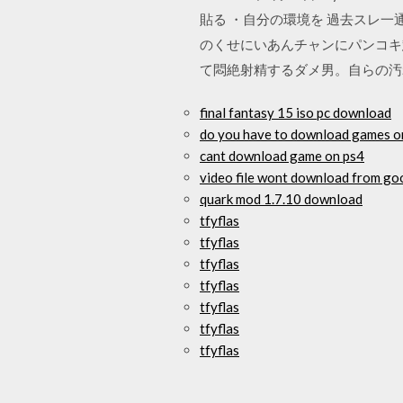
貼る ・自分の環境を 過去スレ
のくせにいあんチャンにパンコキ
て悶絶射精するダメ男。自らの汚
final fantasy 15 iso pc download
do you have to download games o
cant download game on ps4
video file wont download from go
quark mod 1.7.10 download
tfyflas
tfyflas
tfyflas
tfyflas
tfyflas
tfyflas
tfyflas