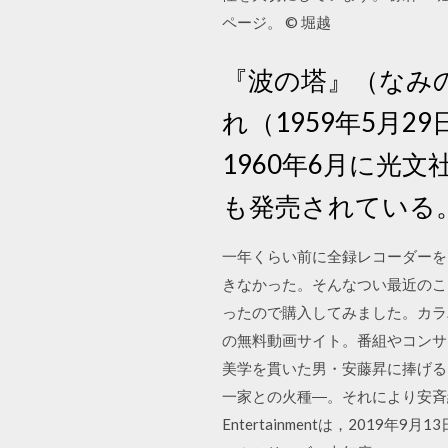
ページ。 © 堀越
『波の塔』（なみ
れ（1959年5月2
1960年6月に光
も発売されている
一年くらい前に全録レコーダーを
きなかった。そんなつい最近のこ
ったので購入してみました。カラバコの a
の無料動画サイト。番組やコンサ
美学を貫いた男・安藤昇に捧げる
一家との火種―。それにより安斉組
Entertainmentは，2019年