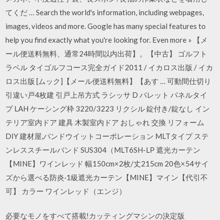
てくだ … Search the world's information, including webpages,
images, videos and more. Google has many special features to
help you find exactly what you're looking for. Even more » 【メ
ール便送料無料、通常24時間以内出荷】。【中古】 ゴルフト
ラベル タイゴルフコース完全ガイド2011 / イカロス出版 / イカ
ロス出版 [ムック]【メール便送料無料】【あす … 可動間仕切り
引違い戸4枚建 引戸上吊方式 ラシッサ D パレット パネルタイ
プ LAH ケーシング枠 3220/3223 リクシル 錠付き/錠なし イン
テリア室内ドア 建具 木製室内ドア おしゃれ 交換 リフォーム
DIY 建材屋,パンドウイットコーポレーション MLTタイプ ステ
ンレススチールバンド SUS304（MLT6SH-LP 遮光カーテン
【MINE】ワインレッド 幅150cm×2枚/丈215cm 20色×54サイ
ズから選べる防炎·1級遮光カーテン【MINE】マイン【代引不
可】 カラー ワインレッド（エンジ）
必要なモノをすべて搭載!カッティングマシンの決定版