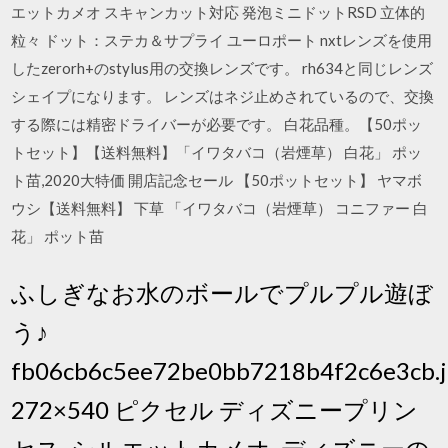
エットカメオ スキャンカット対応 発泡ミニドットRSD 立体的
粒々 ドット：ステカ＆サプライ ユーロポート nxtレンズを使用
したzerorh+のstylus用の交換レンズです。 rh634と同じレンズ
シェイプになります。 レンズはネジ止めされているので、交換
する際には精密ドライバーが必要です。 白花品種。【50ポッ
トセット】【送料無料】「イワタバコ（岩煙草） 白花」 ポッ
ト苗,2020大特価 開店記念セール 【50ポットセット】 ヤマボ
ウシ【送料無料】 下草 「イワタバコ（岩煙草） コニファー 白
花」 ポット苗
ふしぎなお水のボールでプルプル遊ぼ
う♪
fb06cb6c5ee72be0bb7218b4f2c6e3cb.j
272×540 ピクセル ディズニープリン