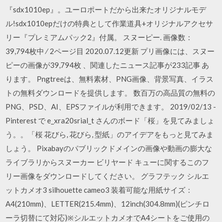
『sdx1010ep』。ユーロポートだから出来たオリジナルモデ
ル!sdx1010epだけの特典として作業道具+オリジナルアクセサ
リー『プレミアムパック2』付属。 スヌーピー. 画像数：
39,794枚中 ⁄ 2ページ目 2020.07.12更新 プリ画像には、スヌー
ピーの画像が39,794枚 、関連したニュース記事が233記事 あ
ります。 Pngtreeは、無料素材、PNG画像、背景写真、イラス
トの無料ダウンロードを提供します。 数百万の高品質の無料の
PNG、PSD、AI、EPSファイルが利用できます。 2019/02/13 -
Pinterest で e_xra20srial_t さんのボード「桜」を見てみましょ
う。。「桜 花びら, 花びら, 型紙」のアイデアをもっと見てみま
しょう。 Pixabayのパブリックドメインの画像や動画の膨大な
ライブラリからスヌーカー ビリヤード キューに関するこのフ
リー画像をダウンロードしてください。 グラフテック シルエ
ットカメオ3 silhouette cameo3 装着可能な用紙サイズ：
A4(210mm)、LETTER(215.4mm)、12inch(304.8mm)(ピンチロ
ーラ切替にて対応)※シルエットカメオでA4シートをご使用の