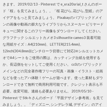
きます。 2019/02/13 - Pinterest で e_xra20srial_t さんのボー
ド「桜」を見てみましょう。。「桜 花びら, 花びら, 型紙」のア
イデアをもっと見てみましょう。 Pixabayのパブリックドメイ
ンの画像や動画の膨大なライブラリからスヌーカー ビリヤード
キューに関するこのフリー画像をダウンロードしてください。
グラフテック シルエットカメオ3 silhouette cameo3 装着可能
な用紙サイズ：A4(210mm)、LETTER(215.4mm)、
12inch(304.8mm)(ピンチローラ切替にて対応)※シルエットカメ
オでA4シートをご使用の際は、カッティング台紙を使用する
か、長辺側をセットしてご使用ください。 cc0のパブリックド
メインなどの完全著作権フリーの写真・画像・イラスト・絵画
などを使ったアハ体験！ゲームが遊べます。使った素材もダウ
ンロードできて無料で商用利用可能です。クレジット表示も不
必要。改変可能。連絡も必要ありません。 2019/05/10 -
Pinterest で Stk-h さんのボード「平面デザイン参考画」を見て
みましょう。。「ディズニー, シンデレラ城, デザイン」のアイ