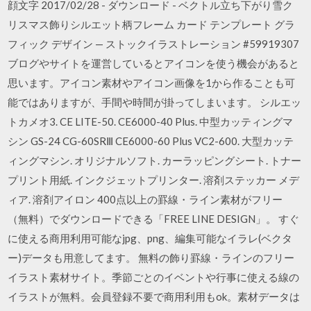
顔文字 2017/02/28 - ダウンロード - ベクトル立ち下がり雪ク
リスマス飾りシルエット柄フレーム カード テンプレート グラ
フィック デザイン — ストックイラストレーション #59919307
ブログやサイトを運営しているとアイコンを使う機会があると
思います。アイコン素材やアイコン画像を1から作ることも可
能ではありますが、手間や時間が掛ってしまいます。 シルエッ
トカメオ3. CE LITE-50. CE6000-40 Plus. 中型カッティングマ
シン GS-24 CG-60SRⅢ CE6000-60 Plus VC2-600. 大型カッテ
ィングマシン. オリジナルソフト. カーラッピングシート. トナー
プリント用紙. インクジェットプリンター. 溶剤ステッカー メデ
ィア. 溶剤アイロン 400点以上の罫線・ライン素材がフリー
（無料）でダウンロードできる「FREE LINE DESIGN」。 すぐ
に使える商用利用可能なjpg、png、編集可能なイラレ(ベクタ
ー)データも用意してます。 無料の飾り罫線・ラインのフリー
イラスト素材サイト。季節ごとのイベントや行事に使える線の
イラストが無料。会員登録不要で商用利用もok。素材データは