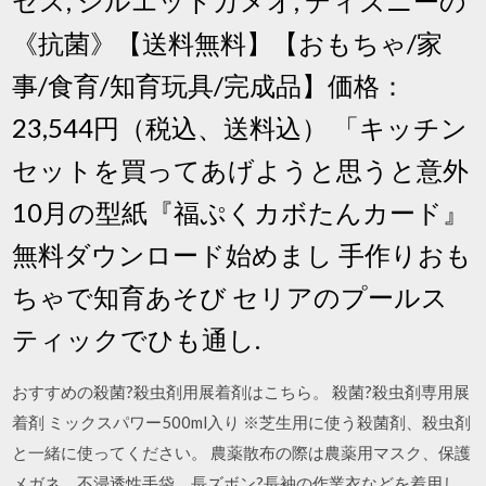
セス, シルエットカメオ, ディズニーの
《抗菌》【送料無料】【おもちゃ/家
事/食育/知育玩具/完成品】価格：
23,544円（税込、送料込） 「キッチン
セットを買ってあげようと思うと意外
10月の型紙『福ぷくカボたんカード』
無料ダウンロード始めまし 手作りおも
ちゃで知育あそび セリアのプールス
ティックでひも通し.
おすすめの殺菌?殺虫剤用展着剤はこちら。 殺菌?殺虫剤専用展
着剤 ミックスパワー500ml入り ※芝生用に使う殺菌剤、殺虫剤
と一緒に使ってください。 農薬散布の際は農薬用マスク、保護
メガネ、不浸透性手袋、長ズボン?長袖の作業衣などを着用し