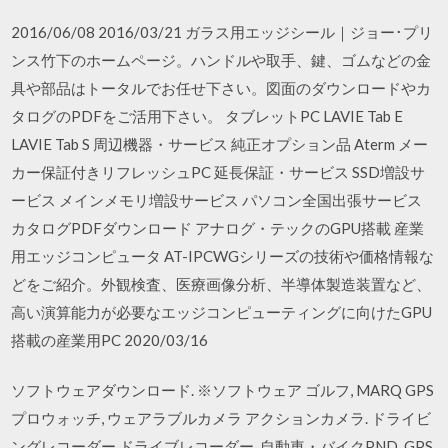
2016/06/08 2016/03/21 ガラス用エッジシール｜ジョー･プリ
ンス竹下のホームページ。ハンドルや取手、鍵、ゴムなどの金
具や部品はトータルでお任せ下さい。図面のダウンロードやカ
タログのPDFをご活用下さい。 タブレットPC LAVIE Tab E
LAVIE Tab S 周辺機器・サービス 純正オプション品 Aterm メー
カー保証付きリフレッシュPC 延長保証・サービス SSD増設サ
ービス メインメモリ増設サービス パソコン全国出張サービス
カタログPDFダウンロード アナログ・テックのGPU搭載 産業
用エッジコンピュータ AT-IPCWGシリーズの技術や価格情報な
どをご紹介。外観検査、医療画像分析、半導体製造装置など、
高い演算能力が必要なエッジコンピューティングに向けたGPU
搭載の産業用PC 2020/03/16
ソフトウェアダウンロード. ※ソフトウェア ゴルフ, MARQ GPS
プロウォッチ, ウェアラブルカメラ アクションカメラ. ドライビ
ングレコーダー ドライブレコーダー, 自動車・バイクPND, GPS