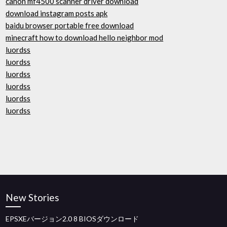
canon mf4500 scanner driver download
download instagram posts apk
baidu browser portable free download
minecraft how to download hello neighbor mod
luordss
luordss
luordss
luordss
luordss
luordss
New Stories
EPSXEバージョン2.0 8 BIOSダウンロード