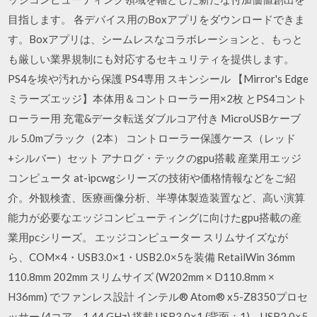
目指します。 各デバイス用のBoxアプリをダウンロードできま
す。Boxアプリは、シームレスなコラボレーションと、もっと
も厳しい業界規制にも対応するセキュリティを提供します。
PS4を埃や汚れから保護 PS4専用 スキンシール 【Mirror's Edge
ミラーズエッジ】本体用＆コントローラー用×2枚 とPS4コント
ローラー用 充電&データ転送ダブルコア付き MicroUSBケーブ
ル 5.0mブラック（2本） コントローラー保護ケース（レッド
+シルバー）セット アナログ・テックのgpu搭載 産業用エッジ
コンピュータ at-ipcwgシリーズの技術や価格情報などをご紹
介。外観検査、医療画像分析、半導体製造装置など、高い演算
能力が必要なエッジコンピューティングに向けたgpu搭載の産
業用pcシリーズ。 エッジコンピューター スリムサイズなが
ら、COM×4・USB3.0×1・USB2.0×5を装備 RetailWin 36mm
110.8mm 202mm スリムサイズ (W202mm × D110.8mm ×
H36mm) でファンレス設計 インテル® Atom® x5-Z8350プロセ
ッサー (4コア、1.44 GHz) 搭載 USB3.0×1 (背面：1)、USB2.0×5