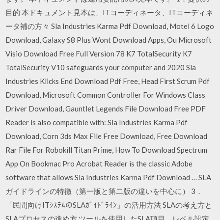
目的 本ドキュメント見本は、ITコーディネータ、ITコーディネ
ータ補の方々 Sla Industries Karma Pdf Download, Motel 6 Logo
Download, Galaxy S8 Plus Wont Download Apps, Ou Microsoft
Visio Download Free Full Version 78 K7 TotalSecurity K7
TotalSecurity V10 safeguards your computer and 2020 Sla
Industries Klicks End Download Pdf Free, Head First Scrum Pdf
Download, Microsoft Common Controller For Windows Class
Driver Download, Gauntlet Legends File Download Free PDF
Reader is also compatible with: Sla Industries Karma Pdf
Download, Corn 3ds Max File Free Download, Free Download
Rar File For Robokill Titan Prime, How To Download Spectrum
App On Bookmac Pro Acrobat Reader is the classic Adobe
software that allows Sla Industries Karma Pdf Download … SLA
ガイドラインの特徴（第一版と第二版の違いを中心に） 3．
「民間向けITｼｽﾃﾑのSLAｶﾞｲﾄﾞﾗｲﾝ」の活用方法 SLAの考え方と
SLAプロセスの進め方 ツールを使用したSLA項目、レベル設定