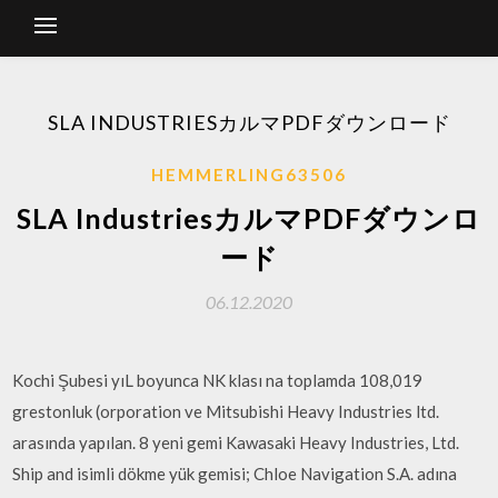
SLA INDUSTRIESカルマPDFダウンロード
HEMMERLING63506
SLA IndustriesカルマPDFダウンロ
ード
06.12.2020
Kochi Şubesi yıL boyunca NK klası na toplamda 108,019
grestonluk (orporation ve Mitsubishi Heavy Industries ltd.
arasında yapılan. 8 yeni gemi Kawasaki Heavy Industries, Ltd.
Ship and isimli dökme yük gemisi; Chloe Navigation S.A. adına