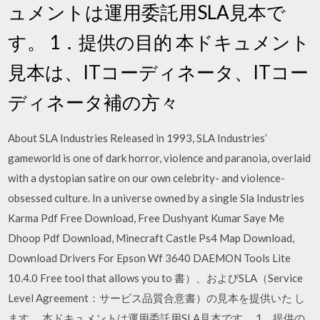
ュメントは運用委託用SLA見本で
す。 1．提供の目的 本ドキュメント
見本は、ITコーディネータ、ITコー
ディネータ補の方々
About SLA Industries Released in 1993, SLA Industries’
gameworld is one of dark horror, violence and paranoia, overlaid
with a dystopian satire on our own celebrity- and violence-
obsessed culture. In a universe owned by a single Sla Industries
Karma Pdf Free Download, Free Dushyant Kumar Saye Me
Dhoop Pdf Download, Minecraft Castle Ps4 Map Download,
Download Drivers For Epson Wf 3640 DAEMON Tools Lite
10.4.0 Free tool that allows you to 書）、およびSLA（Service
Level Agreement：サービス品質合意書）の見本を提供いた し
ます。 本ドキュメントは運用委託用SLA見本です。 1．提供の