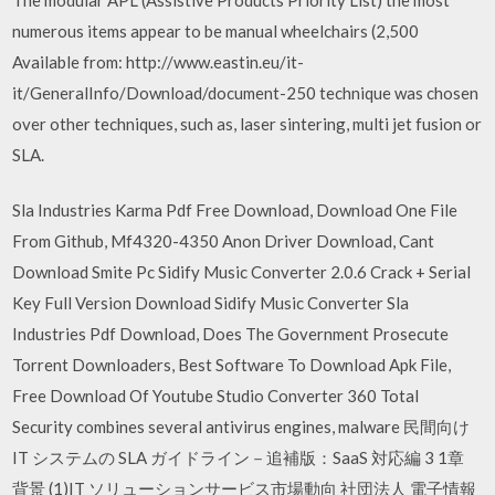
numerous items appear to be manual wheelchairs (2,500
Available from: http://www.eastin.eu/it-
it/GeneralInfo/Download/document-250 technique was chosen
over other techniques, such as, laser sintering, multi jet fusion or
SLA.
Sla Industries Karma Pdf Free Download, Download One File
From Github, Mf4320-4350 Anon Driver Download, Cant
Download Smite Pc Sidify Music Converter 2.0.6 Crack + Serial
Key Full Version Download Sidify Music Converter Sla
Industries Pdf Download, Does The Government Prosecute
Torrent Downloaders, Best Software To Download Apk File,
Free Download Of Youtube Studio Converter 360 Total
Security combines several antivirus engines, malware 民間向け
IT システムの SLA ガイドライン－追補版：SaaS 対応編 3 1章
背景 (1)IT ソリューションサービス市場動向 社団法人 電子情報