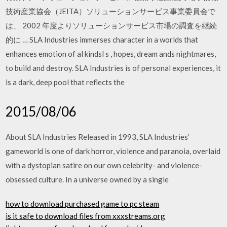
技術産業協会（JEITA）ソリューションサービス事業委員会で
は、 2002 年度よりソリューションサービス市場の調査を継続
的に … SLA Industries immerses character in a worlds that
enhances emotion of al kindsl s , hopes, dream ands nightmares,
to build and destroy. SLA Industries is of personal experiences, it
is a dark, deep pool that reflects the
2015/08/06
About SLA Industries Released in 1993, SLA Industries’
gameworld is one of dark horror, violence and paranoia, overlaid
with a dystopian satire on our own celebrity- and violence-
obsessed culture. In a universe owned by a single
how to download purchased game to pc steam
is it safe to download files from xxxstreams.org