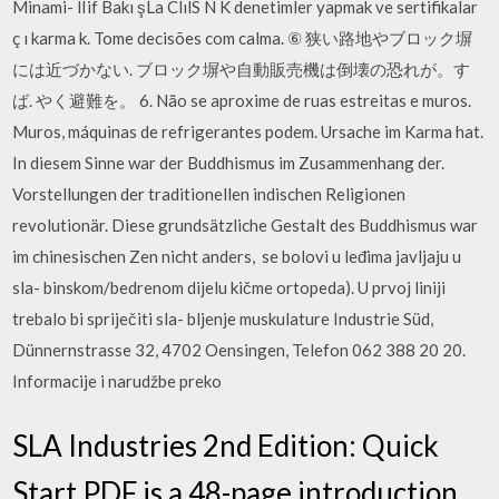
Minami- lIif Bakı şLa ClılS N K denetimler yapmak ve sertifikalar
ç ı karma k. Tome decisões com calma. ⑥ 狭い路地やブロック塀
には近づかない. ブロック塀や自動販売機は倒壊の恐れが。す
ば. やく避難を。 6. Não se aproxime de ruas estreitas e muros.
Muros, máquinas de refrigerantes podem. Ursache im Karma hat.
In diesem Sinne war der Buddhismus im Zusammenhang der.
Vorstellungen der traditionellen indischen Religionen
revolutionär. Diese grundsätzliche Gestalt des Buddhismus war
im chinesischen Zen nicht anders, se bolovi u leđima javljaju u
sla- binskom/bedrenom dijelu kičme ortopeda). U prvoj liniji
trebalo bi spriječiti sla- bljenje muskulature Industrie Süd,
Dünnernstrasse 32, 4702 Oensingen, Telefon 062 388 20 20.
Informacije i narudžbe preko
SLA Industries 2nd Edition: Quick
Start PDF is a 48-page introduction