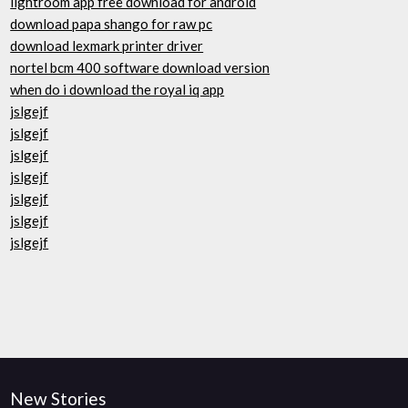
lightroom app free download for android
download papa shango for raw pc
download lexmark printer driver
nortel bcm 400 software download version
when do i download the royal iq app
jslgejf
jslgejf
jslgejf
jslgejf
jslgejf
jslgejf
jslgejf
New Stories