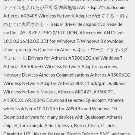
ファイルを入れたが不可 ②内蔵無線LAN ・lspciでQualcomm
Atheros AR9485 Wireless Network Adapterが出てくる ・扇型
のとこに表示される ・ Baixar driver de dispositivo Rede de
cartão - ASUS Z87-PRO (V EDITION) Atheros WLAN Driver
10.0.0.216/10.0.0.251 for Windows 7/Windows 8 download
driver português Qualcomm Atheros ネットワーク ドライバダ
ウンロード. Drivers for Atheros AR5006EG and Windows 7.
Atheros AR5006EG Wireless Network Adapter overview.
Network Devices Atheros Communications Atheros AR5006EG
Wireless Network Adapter. Atheros 802.11 a/b/g/n Dualband
Wireless Network Module, Atheros AR2427, AR5002G,
AR5002X, AR5004G Download selected Qualcomm Atheros
wireless driver v10.0.0.355 for AR9485 and Windows 10.
Download drivers for many devices with Qualcomm Atheros
chipset, for example Allied Telesyn, Belkin, Cisco, D-Link,
Gigabyte, HP, Linksys, Netgear, Proxim Orinoco, SMC, and more.