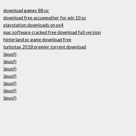
download games 88 pc
download free accuweather for win 10 pc
playstation downloads on ps4
mac software cracked free download full version
hinterland pc game download free
turbotax 2018 premier torrent download
jjpuofj
jjpuofj
jjpuofj
jjpuofj
jjpuofj
jjpuofj
jjpuofj