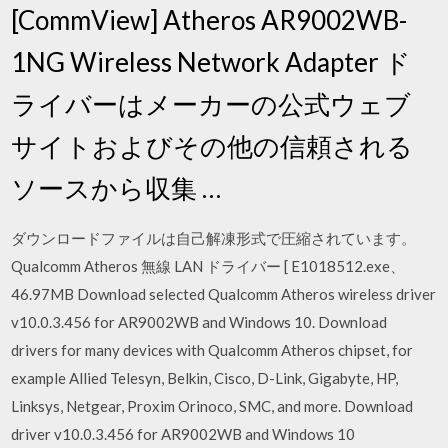
[CommView] Atheros AR9002WB-
1NG Wireless Network Adapter ド
ライバーはメーカーの公式ウェブ
サイトおよびその他の信頼される
ソースから収集 …
ダウンロードファイルは自己解凍形式で圧縮されています。
Qualcomm Atheros 無線 LAN ドライバー [ E1018512.exe、
46.97MB Download selected Qualcomm Atheros wireless driver
v10.0.3.456 for AR9002WB and Windows 10. Download
drivers for many devices with Qualcomm Atheros chipset, for
example Allied Telesyn, Belkin, Cisco, D-Link, Gigabyte, HP,
Linksys, Netgear, Proxim Orinoco, SMC, and more. Download
driver v10.0.3.456 for AR9002WB and Windows 10