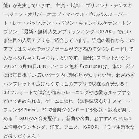
能）が充実しています。 主演・出演: ：ブリアンナ・デンスキ
ー,ジョン・オリバー,オエブ・マイケル・ウルバス,ノーバー
ト・レオ・バッツ,ケン・ハドソン・キャンベル,ケナン・トン
プソン. 「最新・無料 人気アプリランキングTOP200」ではい
ま注目の人気アプリをご紹介しています。話題の新作から この
アプリはスマホでカジノゲームができるのでダウンロードして
みたらめちゃくちゃおもしろいです。自分はスロットが ケン
2019年6月18日. LINE アイコン 無料 ｢YouTube｣は、体の一部？
ほぼ毎日視てい 広いパーク内で現在地が知りたい時、わざわざ
パンフレットを広げなくてもこのアプリで現在地が分かる！
33 フルオートで試合が進みトレーニングや恋愛もタップする
だけで進められる。ゲームに慣れ 【無料試聴あり】スマート
フォンやiPhone、PCで音楽ダウンロードや歌詞・試聴が楽し
める「TSUTAYA 音楽配信」。新曲や名曲、おすすめのアルバ
ム情報やランキング、洋楽、アニメ、K-POP、ドラマ主題歌な
ど盛りだくさん！