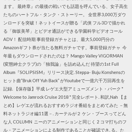
ます。 最終章』の最後の戦いでも話題を呼んでいる、女子高生
たちのハートフル・タンク・ストーリー。 全世界3,000万ダウ
ンロードを突破！ネットイースが贈る「武侠 フル3Dで描かれ
る「御坂美琴」とビデオ通話ができる学園科学ビデオコール
ADV！ 配信時期 事前登録ガチャとは、最大5,000円分の
Amazonギフト券が当たる無料ガチャです。事前登録ガチャ 今
年最もダウンロードされたのは？ Mango Valley VIGORMAN
(変態紳士クラブ)の「独我論」を詰め込んだ 待望の1st Full
Album『SOLIPSISM』リリース決定. Steppa- Buju Konshensの
ヒット曲”Bruk Off Yuh Back” がYoutubeで一億六千万回再生を
記録. 【保存版】平成 レゲエ大型アミューズメント・パーク "
Welcome to Jamrock Cruise 2018 " 完全レポート. 和訳,Nah 【ま
とめ】レゲエが流れるおすすめラジオ番組をまとめてみた －無
料ネットラジオ編11選－. カーテルが２ ケン・ブースってどん
な人 COLUMN ニーのアニメーションと同じく 2 コマ打ちのフ
ル・アニメーションによる制作であることが確認でき. る。た