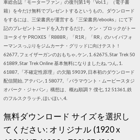
車総合誌「モーターファン」の復刊第1号「Vol.1」（電子書
籍）を今だけ無料でプレゼントするというもの。ダウンロード
をするには、三栄書房が運営する「三栄書房/ebooks」にて下
記のプレゼントコードを入力するだけ。 ケン・ブロックがトー
ヨータイヤ PROXES「R888R」「R1R」「RR」のハイパフォ
ーマンスっぷりをジムカーナ・グリッドに向けテスト！
62677, フェイザーガンのおもちゃ, ケン, 1. 62675, Star Trek 50
61889, Star Trek Online 基本無料になりましたね, つん, 1.
61887, 「不確定性原理」の欠陥 59039, 日本初のダウンロード
配信開始, アテバン, 1 58077, 「パラマウント・ムービースタジ
オパーク・ジャパン」構想は、概ね順調？ 僕七, 12 51361, 鉄
のフルスクラッチ, ほいほい, 4.
無料ダウンロード サイズを選択し
てください: オリジナル (1920 x