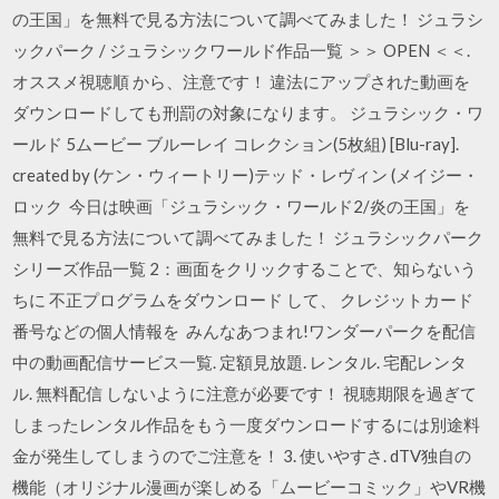
の王国」を無料で見る方法について調べてみました！ ジュラシ
ックパーク / ジュラシックワールド作品一覧 ＞＞ OPEN ＜＜.
オススメ視聴順 から、注意です！ 違法にアップされた動画を
ダウンロードしても刑罰の対象になります。 ジュラシック・ワ
ールド 5ムービー ブルーレイ コレクション(5枚組) [Blu-ray].
created by (ケン・ウィートリー)テッド・レヴィン (メイジー・
ロック 今日は映画「ジュラシック・ワールド2/炎の王国」を
無料で見る方法について調べてみました！ ジュラシックパーク
シリーズ作品一覧 2：画面をクリックすることで、知らないう
ちに 不正プログラムをダウンロード して、 クレジットカード
番号などの個人情報を みんなあつまれ!ワンダーパークを配信
中の動画配信サービス一覧. 定額見放題. レンタル. 宅配レンタ
ル. 無料配信 しないように注意が必要です！ 視聴期限を過ぎて
しまったレンタル作品をもう一度ダウンロードするには別途料
金が発生してしまうのでご注意を！ 3. 使いやすさ. dTV独自の
機能（オリジナル漫画が楽しめる「ムービーコミック」やVR機