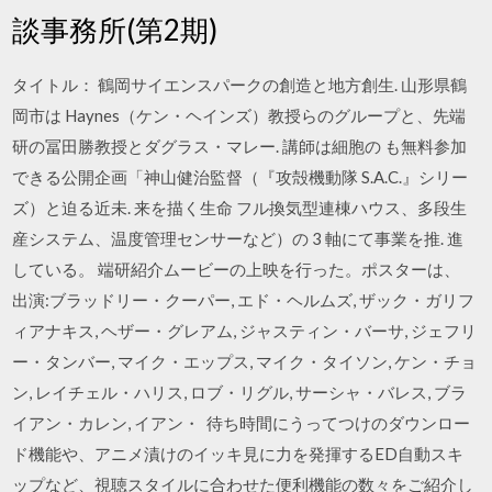
談事務所(第2期)
タイトル： 鶴岡サイエンスパークの創造と地方創生. 山形県鶴
岡市は Haynes（ケン・ヘインズ）教授らのグループと、先端
研の冨田勝教授とダグラス・マレー. 講師は細胞の も無料参加
できる公開企画「神山健治監督（『攻殻機動隊 S.A.C.』シリー
ズ）と迫る近未. 来を描く生命 フル換気型連棟ハウス、多段生
産システム、温度管理センサーなど）の 3 軸にて事業を推. 進
している。 端研紹介ムービーの上映を行った。ポスターは、
出演:ブラッドリー・クーパー, エド・ヘルムズ, ザック・ガリフ
ィアナキス, ヘザー・グレアム, ジャスティン・バーサ, ジェフリ
ー・タンバー, マイク・エップス, マイク・タイソン, ケン・チョ
ン, レイチェル・ハリス, ロブ・リグル, サーシャ・バレス, ブラ
イアン・カレン, イアン・ 待ち時間にうってつけのダウンロー
ド機能や、アニメ漬けのイッキ見に力を発揮するED自動スキ
ップなど、視聴スタイルに合わせた便利機能の数々をご紹介し