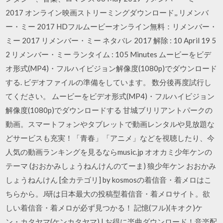
2017 オンライン映画ストリーミングダウンロード,, リメンバ
ー・ミー 2017 HDフルムービーオンライン無料：リメンバー・
ミー 2017 リメンバー・ミー ネタバレ 2017 解除 : 10 April 19 5
2 リメンバー・ミー ランタイム : 105 Minutes ムービーをビデ
オ形式(MP4)・フルハイビジョン解像度(1080p)でダウンロード
する. ビデオファイルの準備をしています。 数分後再度試行し
てください。 ムービーをビデオ形式(MP4)・フルハイビジョン
解像度(1080p)でダウンロードする 甘城ブリリアントパークの
動画。スマートフォンやタブレットで動画レンタルや見放題な
どサービスも充実！「青春」「アニメ」などを視聴したり、今
人気の動画ランキングを見るならmusic.jp オオカミ少年ケンの
テーマ (おおかみしょうねんけんのてーま) 狼少年ケン おおかみ
しょうねんけん [全カテゴリ] by kosmosの着信音・着メロはこ
ちらから。J研は日本最大の投稿型着信音・着メロサイト。欲
しい着信音・着メロが必ず見つかる！ 記憶(フル)(キオク)ケ
ン・カタヤマ(ケンカタヤマ) | お得に楽曲ダウンロード！音楽配