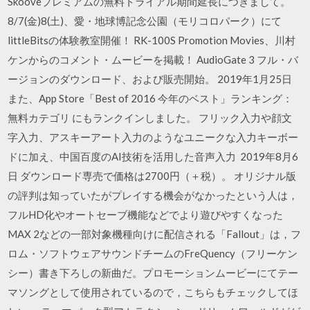
Skooveプレミアムの無料トライアル期間延長につきまして。
8/7(金)8(土)、愛・地球博記念公園（モリコロパーク）にて
littleBitsの体験教室開催！ RK-100S Promotion Movies、川村
ケンからのコメント・ムービーを掲載！ AudioGate 3 フル・バ
ージョンのダウンロード、および販売開始。 2019年1月25日
また、App Store「Best of 2016 今年のベスト」ランキング：
無料カテゴリ にもランクインしました。 フリック入力や顔文
字入力、アスキーアート入力のようなユニークな入力キーボー
ドに加え、中国百度のAI技術を活用した音声入力 2019年8月6
日 ダウンロード専売で価格は2700円（＋税）。 オリジナル版
の評判は知っていたがプレイする機会がなかったという人は，
フルHD化やオートセーブ機能などでより遊びやすくなった
MAX 2などの一部対象機種向けに配信される「Fallout」は，フ
ロム・ソフトウェアサウンドチームのFreQuency（フリーケン
シー）書き下ろしの新曲だ。プロモーションムービーにてテー
マソングとして使用されているので，こちらもチェックしてほ