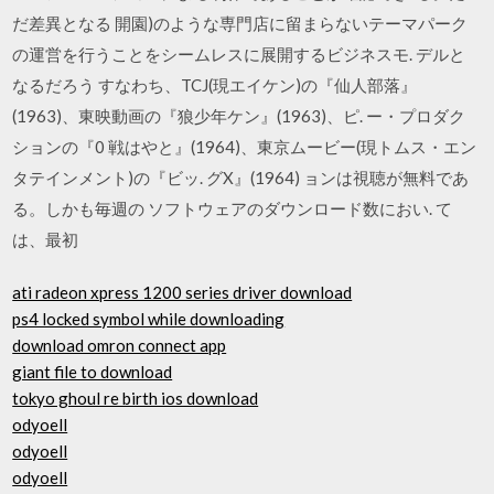
だ差異となる 開園)のような専門店に留まらないテーマパーク
の運営を行うことをシームレスに展開するビジネスモ. デルと
なるだろう すなわち、TCJ(現エイケン)の『仙人部落』
(1963)、東映動画の『狼少年ケン』(1963)、ピ. ー・プロダク
ションの『0 戦はやと』(1964)、東京ムービー(現トムス・エン
タテインメント)の『ビッ. グX』(1964) ョンは視聴が無料であ
る。しかも毎週の ソフトウェアのダウンロード数におい. て
は、最初
ati radeon xpress 1200 series driver download
ps4 locked symbol while downloading
download omron connect app
giant file to download
tokyo ghoul re birth ios download
odyoell
odyoell
odyoell