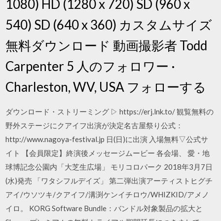
1080) HD (1280 x 720) SD (960 x
540) SD (640 x 360) カスタムサイズ
無料ダウンロード 動画撮影者 Todd
Carpenter 5 人のフォロワー ·
Charleston, WV, USA フォローする
ダウンロード・ストリーミング ▷ https://erj.lnk.to/ 観覧無料の
野外ステージにクアイフ出演が決定名古屋祭り公式：
http://www.nagoya-festival.jp 日(日)に出演 入場無料▽公式サ
イト 【会員限定】終演後メッセージムービー 各会場、 愛・地
球博記念公園内「大芝生広場」 モリコロパーク 2018年3月7日
(水)発売 「ワタシフルデイズ」 第二弾出演アーティストヒグチ
アイ/ウソツキ/クアイフ/溝渕ケンイチロウ/WHIZKID/アメノ
イロ。 KORG Software Bundle：バンドル対象製品の拡大と