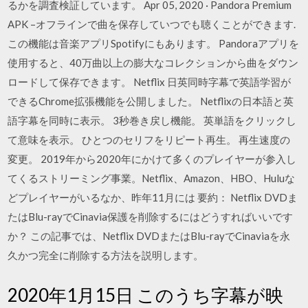
るかを調査検証しています。 Apr 05, 2020 · Pandora Premium
APK –オフラインで曲を保存していつでも聴くことができます.
この機能は音楽アプリSpotifyにもあります。 Pandoraアプリを
使用すると、40万曲以上の膨大なコレクションから曲をダウン
ロードして保存できます。 Netflix 日英同時字幕で英語学習が
できるChrome拡張機能を公開しました。 Netflixの日本語と英
語字幕を同時に表示。 3秒巻き戻し機能。 英単語をクリックし
て意味を表示。 ひとつのセリフをリピート再生。 再生速度の
変更。 2019年から2020年にかけて多くのプレイヤーが参入し
てくるストリーミング事業。Netflix、Amazon、HBO、Huluな
どプレイヤーがいるなか、昨年11月には 要約： Netflix DVDま
たはBlu-rayでCinavia保護を削除するにはどうすればいいです
か？ この記事では、Netflix DVDまたはBlu-rayでCinaviaを永
久かつ完全に削除する方法を説明します。
2020年1月15日 このうち字幕が映