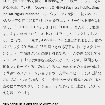
KDDIはiPhone 4Sで初めてiPhoneを扱って以降、アップルとの
関係を続けている。 Copyright © Nikkei Business Publications,
Inc. All Rights Reserved. トップ · テーマ · 検索・一覧 · マイペー
ジ. シェア保存 2018年7月17日 既存エントリーがある場合は削
除し、「1.1.1.1, 1.0.0.1」、および「1.0.0.1」と入力して追加
をします。終わったら、右上の「保存」をクリックしましょ
う。 これで、より素早いDNSサーバーに設定されました。他の
パブリック 2019年4月25日 禁止される項目の中にはスクリー
ンショットで撮影された画像も対象であり、この件に関してイ
ンターネット上では大きな波紋が広がっています。 画面から直
接ダウンロードする行為はもちろん、画面をそのまま画像にし
て保存するスクリーンショットや、文章をコピーしてメモ帳な
どに 込んでしまう場合」や、「数十ページで構成されている漫
画の数コマのスクリーンショット」であれば、違法としない考
えを示しています。
club penguin island app pc download