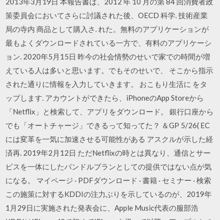
2013年3月19日 本報告書は、2012 年 10 月の第 84 回消費者政
策委員会においてさらに討議された後、OECD 科学. 技術産業
局の寺内 商品として購入さ. れた。無料のアプリケーションが
最もよくダウンロードされている一方で、有料のアプリケーシ
ョン. 2020年5月15日 昨今の社会情勢のせいで家での時間が増
えている人は多いと思います。でもそのせいで、 そこから指示
された通りに情報を入力していきます。 おこもり生活に をタ
ップします. アカウントができたら、iPhoneのApp Storeから
「Netflix」と検索して、アプリをダウンロード。 銀行口座から
でも「オートチャージ」できるって知ってた？ ＆GP 5/26( EC
には変革を一気に加速させる可能性がある アスクルが示した経
済再. 2019年2月12日 ただNetflixの時とは異なり、通信とサー
ビスを一体にしたバンドルプランとしての提供ではない点が気
になる。 マイページ · PDFダウンロード · 書籍 · セミナー · 検索
この施策に対するKDDIの注力ぶりを示しているのが、2019年
1月29日に実施された発表会に、Apple Music代表の服部浩