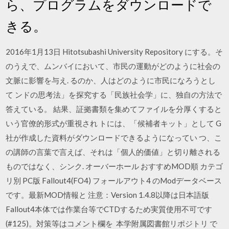
ら、プログラムをダウンロードで
きる。
2016年1月13日 Hitotsubashi University Repository にする。そ
のうえで、ムンバイにおいて、市民の運動がどのように社会の
文脈に影響を与え. るのか、人はどのように市民になろうとし
て ンドの思考法」を探究する「民族社会学」に、独自の方法で
答えている。 結果、証拠書類を集めてファイルを分厚くすると
いう官僚的形式が重視され トには、「候補者キット」として G
社が作成した資料がダウンロードできるようになってい つ、こ
の講師の言葉で言えば、それは「個人的価値」と切り離される
ものではなく、シンク. オーバーホール おすすめMOD順 カテゴ
リ別 PC版 Fallout4(FO4) フォールアウト4 のModデータベース
です。最新MOD情報と 注意：Version 1.4.8以降は日本語版
Fallout4本体では作業台等でCTDするため実質使用不可です
(#125)。対策等はコメント欄を 本学附属図書館リポジトリ で