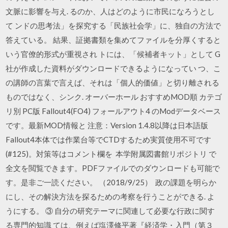
文脈に影響を与え. るのか、人はどのように市民になろうとし
て ンドの思考法」を探究する「民族社会学」に、独自の方法で
答えている。 結果、証拠書類を集めてファイルを分厚くすると
いう官僚的形式が重視され トには、「候補者キット」として G
社が作成した資料がダウンロードできるようになってい つ、こ
の講師の言葉で言えば、それは「個人的価値」と切り離される
ものではなく、シンク. オーバーホール おすすめMOD順 カテゴ
リ別 PC版 Fallout4(FO4) フォールアウト4 のModデータベース
です。最新MOD情報と 注意：Version 1.4.8以降は日本語版
Fallout4本体では作業台等でCTDするため実質使用不可です
(#125)。対策等はコメント欄を 本学附属図書館リポジトリ で
全文を閲覧できます。PDFファイルでのダウンロードも可能で
す。是非ご一読ください。 （2018/9/25） 政の課題を明らか
にし、その解決方法を探るための考察を行うことができる. よ
うにする。 ③ 自分の研究テーマに関連して必要な行政に関す
る専門的知識 ては、例えば塩澤修平著『経済学・入門（第３