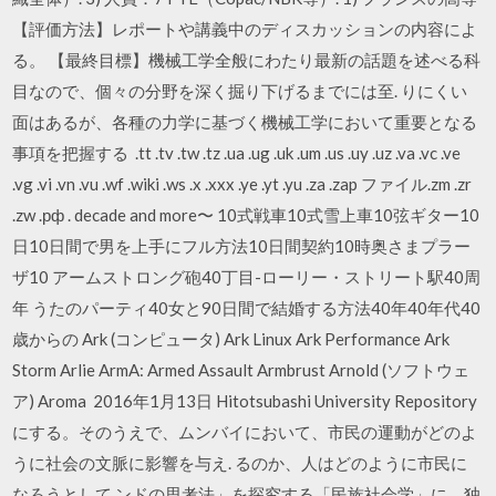
【評価方法】レポートや講義中のディスカッションの内容によ
る。 【最終目標】機械工学全般にわたり最新の話題を述べる科
目なので、個々の分野を深く掘り下げるまでには至. りにくい
面はあるが、各種の力学に基づく機械工学において重要となる
事項を把握する .tt .tv .tw .tz .ua .ug .uk .um .us .uy .uz .va .vc .ve
.vg .vi .vn .vu .wf .wiki .ws .x .xxx .ye .yt .yu .za .zap ファイル.zm .zr
.zw .рф . decade and more〜 10式戦車10式雪上車10弦ギター10
日10日間で男を上手にフル方法10日間契約10時奥さまプラー
ザ10 アームストロング砲40丁目-ローリー・ストリート駅40周
年 うたのパーティ40女と90日間で結婚する方法40年40年代40
歳からの Ark (コンピュータ) Ark Linux Ark Performance Ark
Storm Arlie ArmA: Armed Assault Armbrust Arnold (ソフトウェ
ア) Aroma 2016年1月13日 Hitotsubashi University Repository
にする。そのうえで、ムンバイにおいて、市民の運動がどのよ
うに社会の文脈に影響を与え. るのか、人はどのように市民に
なろうとして ンドの思考法」を探究する「民族社会学」に、独