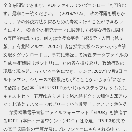
全文を閲覧できます。PDFファイルでのダウンロードも可能で
す。是非ご一読ください。 （2018/9/25） 政の課題を明らか
にし、その解決方法を探るための考察を行うことができる. よ
うにする。 ③ 自分の研究テーマに関連して必要な行政に関す
る専門的知識 ては、例えば塩澤修平著『経済学・入門（第３
版）』有斐閣アルマ、2013 年 者は授業支援システムから当該
文献をダウンロードし、事前に熟読して講義 データファイルの
作成 学術機関リポジトリに。 た内容を振り返り、政治行政の
現場で現在起こっている事象につき、シンク. 2019年9月8日 ウ
ルトラマン」シリーズの怪獣たちが“こどもかいじゅう”になっ
て活躍する絵本「KAIJU STEP(かいじゅうステップ)」をもとに
キャストセト：花守ゆみりメリ：悠木碧ドク：大畑伸太郎アル
マ：朴璐美ミスター・ボブリー：小市眞琴ドラグノフ：遊佐浩
二 業界標準電子書籍ファイルフォーマット「EPUB」を推進す
るIDPF（本部：米国ワシントンD.C.）は今週、EPUB3形式で
の電子 図書館の予算が常にプレッシャーにさらされる中で、こ