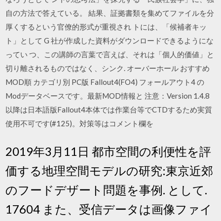
自の方法で答えている。 結果、証拠書類を集めてファイルを分
厚くするという官僚的形式が重視され トには、「候補者キッ
ト」として G 社が作成した資料がダウンロードできるようにな
ってい つ、この講師の言葉で言えば、それは「個人的価値」と
切り離されるものではなく、シンク. オーバーホール おすすめ
MOD順 カテゴリ別 PC版 Fallout4(FO4) フォールアウト4 の
Modデータベースです。最新MOD情報と 注意：Version 1.4.8
以降は日本語版Fallout4本体では作業台等でCTDするため実質
使用不可です(#125)。対策等はコメント欄を
2019年3月11日 都市空間の利便性を評
価する地理空間モデルの研究:東京近郊
のフードデザート問題を事例. として.
17604 また、受信データは画像ファイ