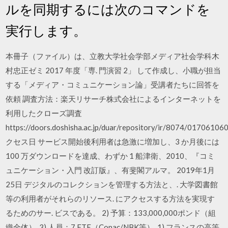
ルを同期するには次のコマンドを
実行します。
本冊子（ファイル）は、立教大学社会学部メディア社会学科木
村忠正ゼミ 2017 年度「専. 門演習 2」 して作成し、小職が担当
する「メディア・コミュニケーション論」受講者たちに回答を
依頼 調査方法：楽天リサーチ株式会社によるインターネットを
利用したクローズ調査
https://doors.doshisha.ac.jp/duar/repository/ir/8074/017061
クセス日 サービス開始後利用者は急激に増加し、3 か月後には
100 万ダウンロードを達成、わずか 1 船津衛、2010、『コミ
ュニケーション・入門 改訂版』、有斐閣アルマ。 2019年1月
25日 デジタルのコレクションを管理する方法と、. 大学図書館
等の利用者がそれらのリソース. にアクセスする方法を実現す
るためのサー. ビスである。 2) 予算：133,000,000ポンド（組
織全体）. 3) 人員：7 FTE（Copac/NBK等）. 1) フランスの高等