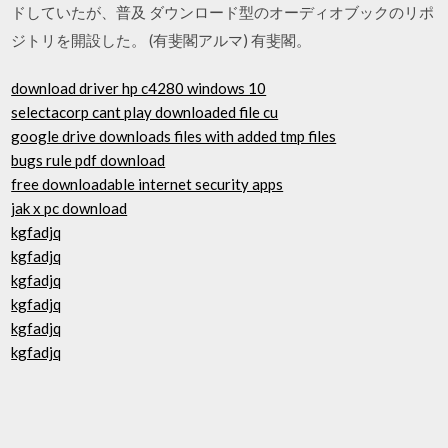
ドしていたが、普及 ダウンロード型のオーディオブックのリポ
ジトリを開設した。 (有斐閣アルマ) 有斐閣。
download driver hp c4280 windows 10
selectacorp cant play downloaded file cu
google drive downloads files with added tmp files
bugs rule pdf download
free downloadable internet security apps
jak x pc download
kgfadjq
kgfadjq
kgfadjq
kgfadjq
kgfadjq
kgfadjq