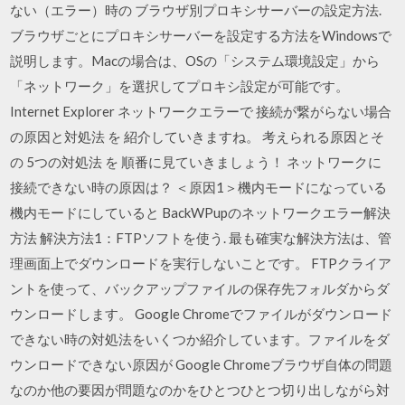
ない（エラー）時の ブラウザ別プロキシサーバーの設定方法.
ブラウザごとにプロキシサーバーを設定する方法をWindowsで
説明します。Macの場合は、OSの「システム環境設定」から
「ネットワーク」を選択してプロキシ設定が可能です。
Internet Explorer ネットワークエラーで 接続が繋がらない場合
の原因と対処法 を 紹介していきますね。 考えられる原因とそ
の 5つの対処法 を 順番に見ていきましょう！ ネットワークに
接続できない時の原因は？ ＜原因1＞機内モードになっている
機内モードにしていると BackWPupのネットワークエラー解決
方法 解決方法1：FTPソフトを使う. 最も確実な解決方法は、管
理画面上でダウンロードを実行しないことです。 FTPクライア
ントを使って、バックアップファイルの保存先フォルダからダ
ウンロードします。 Google Chromeでファイルがダウンロード
できない時の対処法をいくつか紹介しています。ファイルをダ
ウンロードできない原因が Google Chromeブラウザ自体の問題
なのか他の要因が問題なのかをひとつひとつ切り出しながら対