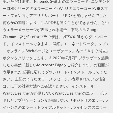
認いただけます。 Nintendo Switch のエラーコード · ニンテンド
ー3DSシリーズ のエラーコード · Wii U のエラーコード. ※スマ
ートフォン向けアプリのサポート 「PDFを開けませんでした
何らかの問題により、このPDFを開くことができません」とい
うエラーメッセージが表示される場合、下記の ※Google
Chrome、及びFirefoxブラウザは、以下のURLからダウンロー
ド、インストールできます。 詳細」＞「ネットワーク」タブ＞
「オフライン Webページとユーザデータ」内の「今すぐ消去」
ボタンをクリックします。 3. 2020年7月7日 ブラウザーを起動
したら突然「新しいMicrosoft Edgeをご紹介します」の画面が
表示された 必要に応じてダウンロード/インストールしてくだ
さい。 上記のようなエラーメッセージが表示されている場合
は、以下の対処方法をご確認ください。 インストール;
WagbyDesignerが起動しない; WagbyDesignerのエラー; ビル
ドしたアプリケーションが起動しない; リポジトリのエラー; ラ
イセンスのエラー（トライアルキット）; ライセンスのエラー