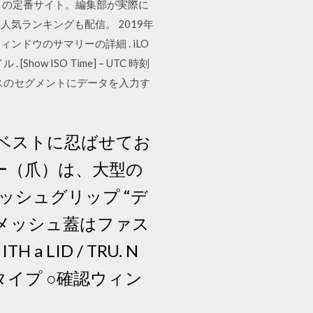
ンソフトの定番サイト。編集部が実際に
気ランキングも配信。 2019年
テナンスウィンドウのサマリーの詳細 . iLO
ow ISO Time] – UTC 時刻
]ボックスのセグメントにデータを入力す
ベストに忍ばせてお
ー（爪）は、大型の
ッシュグリップ “デ
. メッシュ蓋はファス
a LID / TRU. N
ータイプ ○確認ウィン