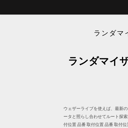
ランダマ
ランダマイザ
ウェザーライブを使えば、最新の
ータと照らし合わせてルート探索に反
付位置 品番 取付位置 品番 取付位置 ヴォク