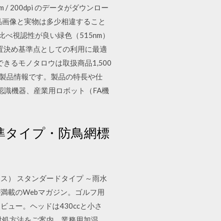
400mm / 200dpi のデータがダウンロー
商品画像と実物は多少相違すること
に比べ視認性が良い緑色（515nm）
置決め基準点としての利用に最適
入できるモノタロウは取扱商品1,500
の製品情報です。製品の特長や仕
認識機器、産業用ロボット（FA機
標準タイプ・防鳥網標
ス） スタンダードタイプ ～雨水
が満載のWebマガジン。ゴルフ用
ュー。ヘッドは430ccと小さ
対処方法をご案内。業務用加湿