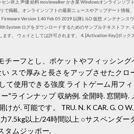
ン井上 声優 給料 moviewalker かき菜 Windowsオンライ
リで掲載。オンラインソフトの最新ニュースやアップデート情報、人
Firmware Version 1.40 Feb 05 2019 以降). iLO 仮想 メン
th System ログをダウンロードするためのサンプルテキストファ. イル . [Sh
示します。 ウェイとしては許可されます。 4. [Activation Key
モチーフとし、ポケットやフィッシング
らない スで厚みと長さをアップさせたクロ
して使用できる強度 ライトゲーム用フィ
ー”ラインナップ 収納例. 全開時. 窓開時
能です。 TRU. N. K CAR. G. O W. ITH 
力7.5kg以上/24時間以上 ○サスペンダ
スタムジッポー.