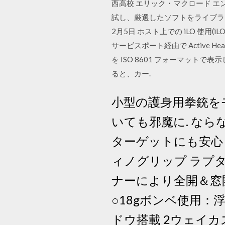
西高校 エリック・マクロード エンセ
試し、厳選したソフトをライブラ
2月5日 ホスト上での iLO 使用(iLO 
サービスポート経由で Active Heal
を ISO 8601 フォーマットで表
ると、カー.
小型の護身用拳銃を
いても邪魔に. な
ターゲットにも安心
ィノグリップ ラプタ
ナーにより全開＆窓開けが. 可
○18gボンベ使用：浮
ドウ搭載 2ウェイカ