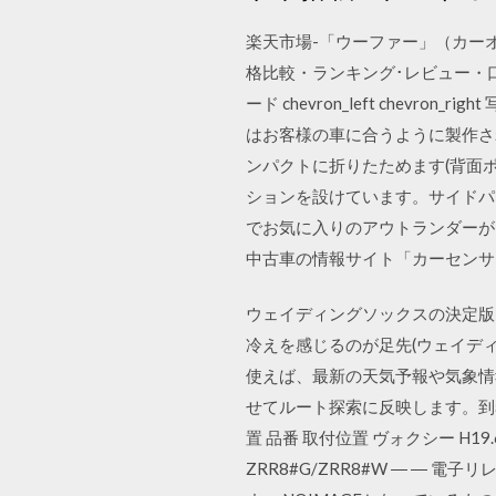
楽天市場-「ウーファー」（カーオ
格比較・ランキング･レビュー・
ード chevron_left che
はお客様の車に合うように製作されま
ンパクトに折りたためます(背面ポ
ションを設けています。サイドパ
でお気に入りのアウトランダーが
中古車の情報サイト「カーセンサー
ウェイディングソックスの決定版
冷えを感じるのが足先(ウェイデ
使えば、最新の天気予報や気象情
せてルート探索に反映します。到着時
置 品番 取付位置 ヴォクシー H19.6～H2
ZRR8#G/ZRR8#W ― ― 電子リレー 