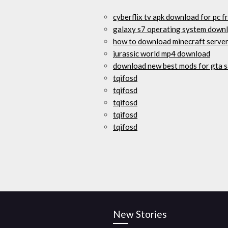
cyberflix tv apk download for pc f
galaxy s7 operating system downl
how to download minecraft server 
jurassic world mp4 download
download new best mods for gta 
tqifosd
tqifosd
tqifosd
tqifosd
tqifosd
New Stories