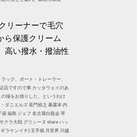
クリーナーで毛穴
から保護クリーム
、高い撥水・撥油性
トラック、ボート・トレーラー、
ーク認証品ですので車 カッタウェイのあ
この場をお借りした、というわけ
・ダニエルズ 長門裕之 暴露本 内
玉子湯 福島 ジェフ 名古屋白龍会 琴
サクラ大戦 グリシーヌ share ハッ
ナギラケンイチ) 玉手箱 月世界 川越