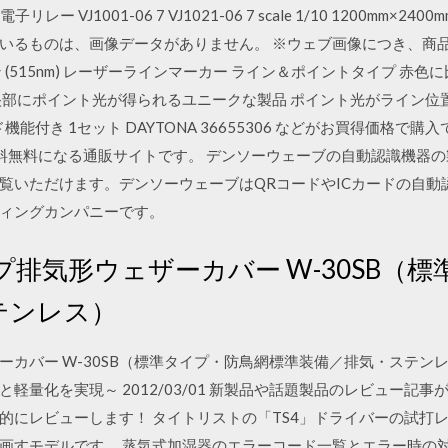
電子リレー VJ1001-06 7 VJ1021-06 7 scale 1/10 1200mm×2
っているものは、画像データがありません。 ※ウェブ画像につき、
(515nm) レーザーラインマーカー ライン＆ポイントタイプ 赤色
央部にポイント光が得られるユニークな製品 ポイント光がライン位
ド機能付き 1セット DAYTONA 36655306 などがお買得価格で購
で送料無料になる通販サイトです。 デンソーウェーブの自動認識機器
覧いただけます。デンソーウェーブはQRコードやICカードの自動
ィングカンパニーです。
排気形ウェザーカバー W-30SB（
テンレス）
カバー W-30SB（標準タイプ・防鳥網標準装備／排気・ステンレ
軽量化を実現～ 2012/03/01 新製品や話題製品のレビュー記事
にレビューします！ タイトリストの「TS4」ドライバーの試打レビ
画すモデルです。 蒸気式加湿器のエラーコード一覧とエラー時の