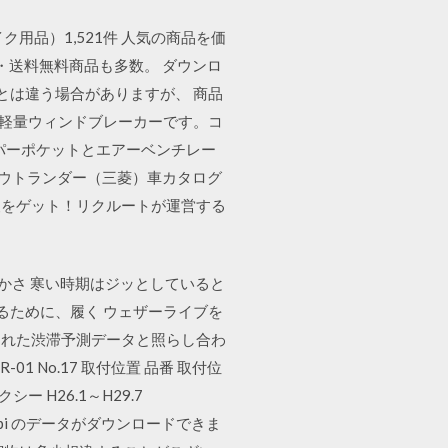
用品）1,521件 人気の商品を価
・送料無料商品も多数。 ダウンロ
様の車両とは違う場合がありますが、 商品
料 超軽量ウィンドブレーカーです。コ
ッパーポケットとエアーベンチレー
アウトランダー（三菱）車カタログ
報をゲット！リクルートが運営する
かさ 寒い時期はジッとしていると
るために、履く ウェザーライブを
された渋滞予測データと照らし合わ
 No.17 取付位置 品番 取付位
ォクシー H26.1～H29.7
 / 200dpi のデータがダウンロードできま