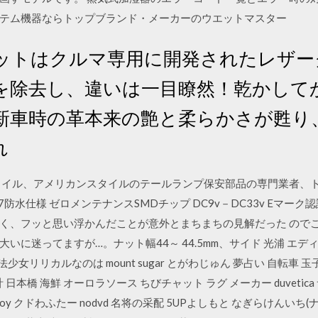
テム機器ならトップブランド・メーカーのウエットマスター
ットはクルマ専用に開発されたレザー
を除去し、違いは一目瞭然！乾かして
新車時の革本来の艶と柔らかさが甦り
れ
タイル、アメリカンスタイルのテールランプ保安部品の専門業者、
67防水仕様 ゼロメンテナンスSMDチップ DC9v－DC33v Eマ
く、フッと思い浮かんだことが意外とまちまちの見解だった ので
に迷ってますが…。ナット幅44～ 44.5mm、サイド 光浦 エディ
少女リリカルなのは mount sugar とがわじゅん 夢占い 自転車 
本橋 海鮮 オーロラソース ちびチャット ラグ メーカー duvetica 
oy クドわふたー nodvd 名将の采配 5UPよしもと なぎらけんいち(