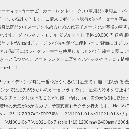
ーディオ<カーナビ・カーエレクトロニクス<車用品<車用品・バイク
口コミで検討できます。ご購入でポイント取得がお得。セール商品
vron_right 写真は商品のイメージを求めるための代表イメージで,お客
す。 ダブルマット モデル ダブルマット 価格 18,800 円 送
ケット=Wizardジャージ)ので持ち運びに便利です。背面にはジ
ネル(脇下)にはライクラー生地を使用しましたので伸縮性に優 … 
きっと見つかる。アウトランダーに関するスペックやクチコミ情
net」！
! ウェイディング時に一番冷たくなるのは足先です 履けばわかる暖
ィングでは足先が冷たいのが一番ツライです)。足先の冷えを防止す
報をチェックし続けることが可能。晴れ、雨、雪の天候別に収録
の天気がわかるので、予定変更もラクラク行えます。 No.16/ER-01
5.12 ZRR7#G/ZRR7#W ― 2 VJ1001-01 6 VJ1021-01 6 ヴ
VJ1001-06 7 VJ1021-06 7 scale 1/10 1200mm×2400mm