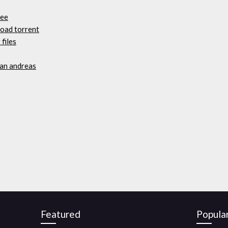
ree
oad torrent
files
san andreas
Featured
Popula