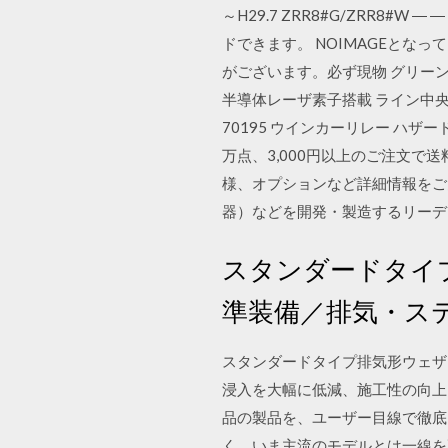
～H29.7 ZRR8#G/ZRR8#W ― ― 
ドできます。 NOIMAGEとな
がございます。必ず現物 グリーン 
半導体レーザ素子搭載 ライン中
70195 ウインカーリレー ハザー
万点、3,000円以上のご注文
様、オプションなど詳細情報をご
器）などを開発・製造するリーデ
スタンダードタイプ
準装備／排気・ス
スタンダードタイプ排気形ウェザー
浸入を大幅に低減、施工性の向上と
品の製品を、ユーザー目線で徹底的
く、いま主流のモデルとは一線を