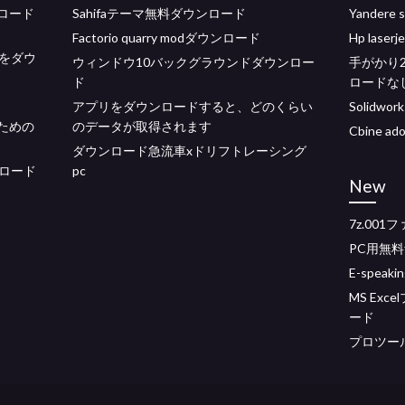
ンロード
Sahifaテーマ無料ダウンロード
Yander
Factorio quarry modダウンロード
Hp las
Dをダウ
ウィンドウ10バックグラウンドダウンロー
手がかり
ド
ロードな
アプリをダウンロードすると、どのくらい
Solidw
ための
のデータが取得されます
Cbine 
ダウンロード急流車xドリフトレーシング
ンロード
pc
New
7z.00
PC用無
E-speak
MS Ex
ード
プロツー