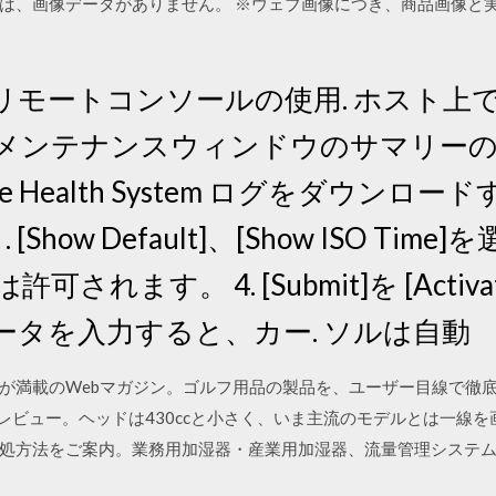
ものは、画像データがありません。 ※ウェブ画像につき、商品画像
ートコンソールの使用. ホスト上での iL
メンテナンスウィンドウのサマリーの詳細 
ve Health System ログをダウン
[Show Default]、[Show ISO Ti
れます。 4. [Submit]を [Activa
ータを入力すると、カー. ソルは自動
が満載のWebマガジン。ゴルフ用品の製品を、ユーザー目線で徹底
レビュー。ヘッドは430ccと小さく、いま主流のモデルとは一線を
処方法をご案内。業務用加湿器・産業用加湿器、流量管理システ