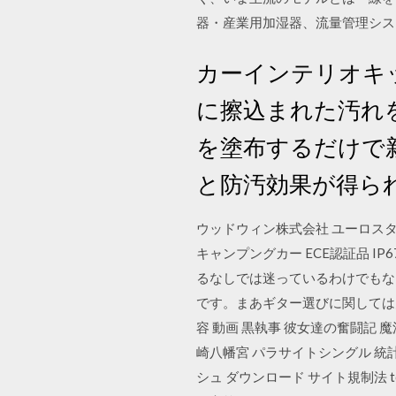
器・産業用加湿器、流量管理シス
カーインテリオキ
に擦込まれた汚れ
を塗布するだけで
と防汚効果が得ら
ウッドウィン株式会社 ユーロス
キャンプングカー ECE認証品 IP
るなしでは迷っているわけでもな
です。まあギター選びに関しては大い
容 動画 黒執事 彼女達の奮闘記 魔法
崎八幡宮 パラサイトシングル 統計 日
シュ ダウンロード サイト規制法 t