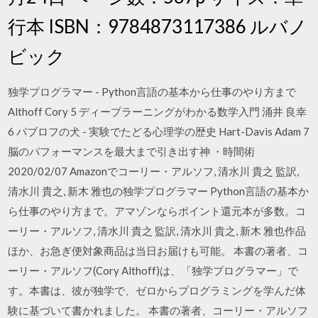
行本 ISBN：9784873117386 ルバノ
ビック
独学プログラマー - Python言語の基本から仕事のやり方まで
Althoff Cory 5 ディープラーニングがわかる数学入門 涌井 良幸
6 パブロフの犬 - 実験でたどる心理学の歴史 Hart-Davis Adam 7
脳のパフォーマンスを最大まで引き出す神 ・時間術
2020/02/07 Amazonでコーリー・アルソフ, 清水川 貴之 監訳,
清水川 貴之, 新木 雅也の独学プログラマー Python言語の基本か
ら仕事のやり方まで。アマゾンならポイント還元本が多数。コ
ーリー・アルソフ, 清水川 貴之 監訳, 清水川 貴之, 新木 雅也作品
ほか、お急ぎ便対象商品は当日お届けも可能。 本書の著者、コ
ーリー・アルソフ(Cory Althoff)は、「独学プログラマー」で
す。本書は、彼が独学で、ゼロからプログラミングを学んだ体
験に基づいて書かれました。 本書の著者、コーリー・アルソフ