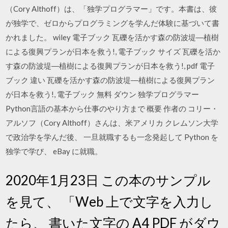
（Cory Althoff）は、「独学プログラマー」です。本書は、彼
が独学で、ゼロからプログラミングを学んだ体験に基づいて書
かれました。 wiley 電子ブック 瓦礫を活かす森の防波堤―植樹
による復興プランが日本を救う!, 電子ブック サイズ 瓦礫を活か
す森の防波堤―植樹による復興プランが日本を救う!, pdf 電子
ブック 違い 瓦礫を活かす森の防波堤―植樹による復興プラン
が日本を救う!, 電子ブック 無料 ダウン 独学プログラマー
Python言語の基本から仕事のやり方まで 概要 作者の コリー・
アルソフ（Cory Althoff）さんは、米アメリカ クレムソン大学
で政治学を学んだ後、 一旦就職するも一念発起して Python を
独学で学び、 eBay に就職。
2020年1月23日 この本のサンプル
を見て、 「Web 上で文字を入力し
たら、 書いた文字の A4 PDF がダウ