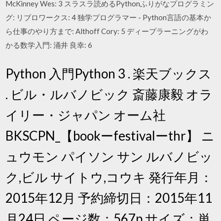
McKinney Wes: 3 スラスラ読めるPythonふりがなプログラミン
グ: リブロワークス: 4 独学プログラマー - Python言語の基本か
ら仕事のやり方まで: Althoff Cory: 5 ディープラーニングがわ
かる数学入門: 涌井 良幸: 6
Python 入門Python 3 . 楽天ブックス
. ビル・ルバノビック 斎藤康毅 オラ
イリー・ジャパン オーム社
BKSCPN_【bookーfestivalーthr】 ニ
ュウモン パイソン サン ルバノビッ
ク,ビル サイトウ,コウキ 発行年月：
2015年12月 予約締切日：2015年11
月24日 ページ数：567p サイズ：単