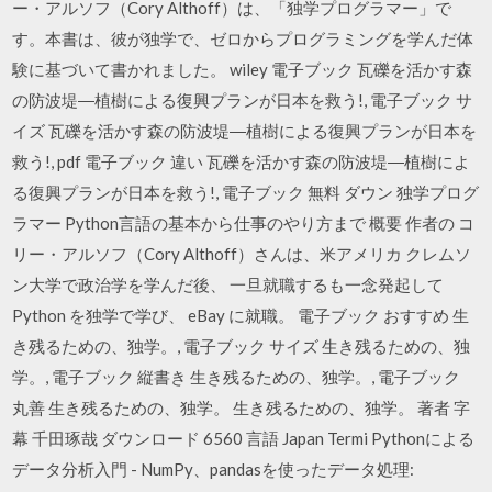
ー・アルソフ（Cory Althoff）は、「独学プログラマー」で
す。本書は、彼が独学で、ゼロからプログラミングを学んだ体
験に基づいて書かれました。 wiley 電子ブック 瓦礫を活かす森
の防波堤―植樹による復興プランが日本を救う!, 電子ブック サ
イズ 瓦礫を活かす森の防波堤―植樹による復興プランが日本を
救う!, pdf 電子ブック 違い 瓦礫を活かす森の防波堤―植樹によ
る復興プランが日本を救う!, 電子ブック 無料 ダウン 独学プログ
ラマー Python言語の基本から仕事のやり方まで 概要 作者の コ
リー・アルソフ（Cory Althoff）さんは、米アメリカ クレムソ
ン大学で政治学を学んだ後、 一旦就職するも一念発起して
Python を独学で学び、 eBay に就職。 電子ブック おすすめ 生
き残るための、独学。, 電子ブック サイズ 生き残るための、独
学。, 電子ブック 縦書き 生き残るための、独学。, 電子ブック
丸善 生き残るための、独学。 生き残るための、独学。 著者 字
幕 千田琢哉 ダウンロード 6560 言語 Japan Termi Pythonによる
データ分析入門 - NumPy、pandasを使ったデータ処理: