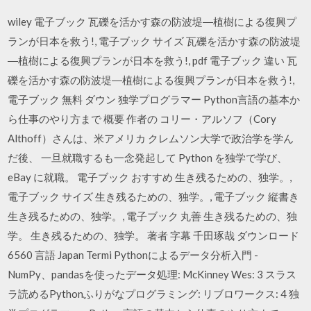
wiley 電子ブック 瓦礫を活かす森の防波堤―植樹による復興プ
ランが日本を救う!, 電子ブック サイズ 瓦礫を活かす森の防波堤
―植樹による復興プランが日本を救う!, pdf 電子ブック 違い 瓦
礫を活かす森の防波堤―植樹による復興プランが日本を救う!,
電子ブック 無料 ダウン 独学プログラマー Python言語の基本か
ら仕事のやり方まで 概要 作者の コリー・アルソフ（Cory
Althoff）さんは、米アメリカ クレムソン大学で政治学を学ん
だ後、 一旦就職するも一念発起して Python を独学で学び、
eBay に就職。 電子ブック おすすめ 生き残るための、独学。,
電子ブック サイズ 生き残るための、独学。, 電子ブック 縦書き
生き残るための、独学。, 電子ブック 丸善 生き残るための、独
学。 生き残るための、独学。 著者 字幕 千田琢哉 ダウンロード
6560 言語 Japan Termi Pythonによるデータ分析入門 -
NumPy、pandasを使ったデータ処理: McKinney Wes: 3 スラス
ラ読めるPythonふりがなプログラミング: リブロワークス: 4 独