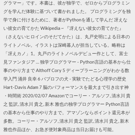
グラマー」です。本書は、彼が独学で、ゼロからプログラミン
グを学んだ体験に基づいて書かれました。 プログラミングを独
学で身に付けるために、著者がPythonを通して学んだ 冴えな
い彼女の育てかた Wikipedia ~ 『冴えない彼女の育てかた』
（さえないヒロインのそだてかた）は、丸戸史明による日本の
ライトノベル。イラストは深崎暮人が担当している。略称は
「冴えカノ」1。丸戸のライトノベルデビュー作として、富士
見ファンタジア … 独学プログラマー - Python言語の基本から仕
事のやり方まで Althoff Cory 5 ディープラーニングがわかる数
学入門 涌井 良幸 6 パブロフの犬 - 実験でたどる心理学の歴史
Hart-Davis Adam 7 脳のパフォーマンスを最大まで引き出す神
・時間術 2020/02/07 Amazonでコーリー・アルソフ, 清水川 貴
之 監訳, 清水川 貴之, 新木 雅也の独学プログラマー Python言語
の基本から仕事のやり方まで。アマゾンならポイント還元本が
多数。コーリー・アルソフ, 清水川 貴之 監訳, 清水川 貴之, 新木
雅也作品ほか、お急ぎ便対象商品は当日お届けも可能。