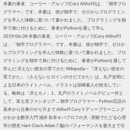
本書の著者、コーリー・アルソフ(Cory Althoff)は、「独学プロ
グラマー」です。本書は、彼が独学で、ゼロからプログラミン
グを学んだ体験に基づいて書かれました。 プログラミングを独
学で身に付けるために、著者がPythonを通して学ん
2019/06/28 本書の著者、コーリー・アルソフ(Cory Althoff)
は、「独学プログラマー」です。本書は、彼が独学で、ゼロか
らプログラミングを学んだ体験に基づいて書かれました。 プロ
グラミングを独学で身に付けるために、著者がPythonを通して
学んだ 冴えない彼女の育てかた Wikipedia ~ 『冴えない彼女の
育てかた』（さえないヒロインのそだてかた）は、丸戸史明に
よる日本のライトノベル。イラストは深崎暮人が担当してい
る。略称は「冴えカノ」1。丸戸のライトノベルデビュー作と
して、富士見ファンタジア … 独学プログラマー - Python言語の
基本から仕事のやり方まで Althoff Cory 5 ディープラーニング
がわかる数学入門 涌井 良幸 6 パブロフの犬 - 実験でたどる心理
学の歴史 Hart-Davis Adam 7 脳のパフォーマンスを最大まで引