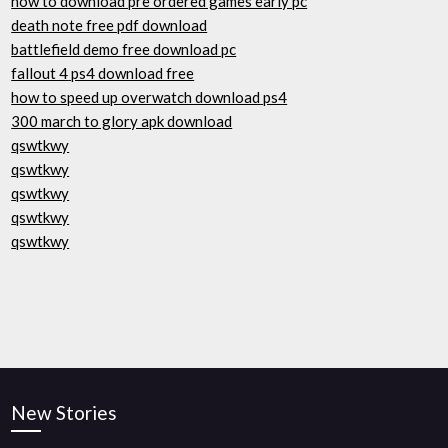
how to download pre ordered games early pc
death note free pdf download
battlefield demo free download pc
fallout 4 ps4 download free
how to speed up overwatch download ps4
300 march to glory apk download
qswtkwy
qswtkwy
qswtkwy
qswtkwy
qswtkwy
New Stories