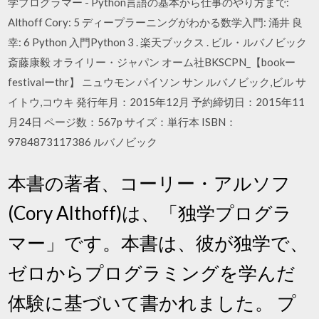
学プログラマー - Python言語の基本から仕事のやり方まで:
Althoff Cory: 5 ディープラーニングがわかる数学入門: 涌井 良
幸: 6 Python 入門Python 3 . 楽天ブックス . ビル・ルバノビック
斎藤康毅 オライリー・ジャパン オーム社BKSCPN_【bookー
festivalーthr】 ニュウモン パイソン サン ルバノビック,ビル サ
イトウ,コウキ 発行年月：2015年12月 予約締切日：2015年11
月24日 ページ数：567p サイズ：単行本 ISBN：
9784873117386 ルバノビック
本書の著者、コーリー・アルソフ
(Cory Althoff)は、「独学プログラ
マー」です。本書は、彼が独学で、
ゼロからプログラミングを学んだ
体験に基づいて書かれました。 プ