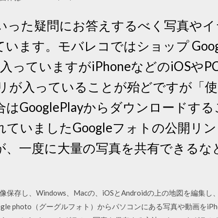
日 といった疑問にお答えするべく写真や
います。モバレコではショップ Goog
準で入っていますがiPhoneなどのiOS
プリが入っていることが殆どですが「
はGooglePlayからダウンロードす
ていましたGoogleフォトの公開リ
が、一度に大量の写真を共有できるな
存し、Windows、Macの、iOSとAndroidの上の地図を編
gle photo（グーグルフォト）からパソコンにある写真や動画をiP