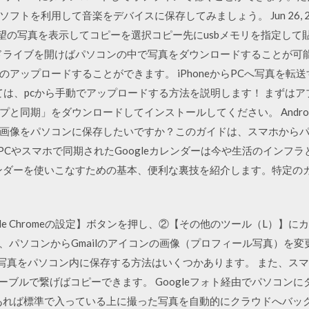
トを利用して音楽をデバイスに保存してみましょう。 Jun 26, 20
希望の写真を表示してコピーを選択コピー先にusbメモリを指定して
leドライブを開けばパソコンの中で写真をダウンロードすることが可
アップロードすることができます。 iPhoneからPCへ写真を転送
いては、pcから手動でアップロードする方法を説明します！ まずは
と同期」をダウンロードしてインストールしてください。 Andro
画像をパソコンに保存したいですか？このガイドは、スマホから
PCやスマホで同期されたGoogleカレンダーは今や生活のインフ
カレンダーを使いこなすための基本、便利な裏技を紹介します。特定
oogle Chromeの設定】ボタンを押し、②【その他のツール（L）
は、パソコンからGmailのアイコンの画像（プロフィール写真）を
eフォトの写真をパソコン内に保存する方法はいくつかあります。 また、
ーブルで繋げばコピーできます。 Googleフォト経由でパソコンにダ
ユーザーであれば標準で入っている上に撮った写真を自動的にクラウドへ