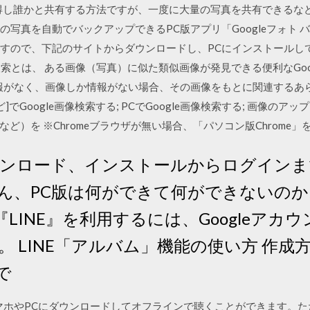
取得し誰かと共有する方法ですが、一度に大量の写真を共有できるなどの
はPCの写真を自動でバックアップできるPC版アプリ「Googleフォト
ありますので、下記のサイトからダウンロードし、PCにインストールし
le画像検索とは、 ある画像（写真）に似た類似画像が発見できる便利なG
情報がなく、画像しか情報がない場合、その画像をもとに関連するあ
ど]でGoogle画像検索する; PCでGoogle画像検索する; 画像の
ど）を ※Chromeブラウザが無い場合、「パソコン版Chrome
 ダウンロード、インストールからログイン
ん、PC版は何ができて何ができないの
の『LINE』を利用するには、Googleア
 LINE「アルバム」機能の使い方 作成
で
から音楽をスマホやPCにダウンロードしてオフラインで聴くことができま