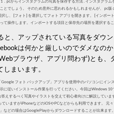
1．pcからインスタグラムの写真を保存する方法 . インスタグラ
ことでしょう。 そのため意外に思われるかもしれませんが、 pc版
を選択し、 [フォト] を選択してフォト アプリを開きます。 [インポート] 
って操作します。インポートする項目と保存先の場所を選択する
見ていると、アップされている写真をダウ
cebookは何かと厳しいのでダメなの
Webブラウザ、アプリ問わず)とも
てしまいます。
、「Google フォト バックアップ」アプリを使用中のパソコンにイ
に従いインストール作業を行ってください。今回はWindows 1
問にお答えするべく写真やイラストを交えて初心者向けに解説しています。
入っていますがiPhoneなどのiOSやPCなどからも利用できます。
などの場合はGooglePlayからダウンロードすることが出来ます