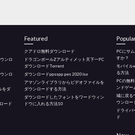
Featured
Popula
クアドロ無料ダウンロード
PCにサ
すか？
ダウンロ
ドラゴンボールZアルティメット天下一PC
ダウンロードTorrent
モバイルw
る方法
ダウンロ
ダウンロードppsspp pes 2020 iso
PCの無
アマゾンライブラリからビデオファイルを
ンドゲー
イルをダ
ダウンロードする方法
城に戻る
ダウンロードしたフォントをワードウィン
ウンロー
ロード
ドウに入れる方法10
ドライバ
ド