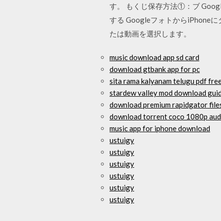
す。 もくじ保存方法①：ブ Go
する GoogleフォトからiPh
たは動画を選択します。
music download app sd card
download gtbank app for pc
sita rama kalyanam telugu pdf fr
stardew valley mod download gui
download premium rapidgator file
download torrent coco 1080p audi
music app for iphone download
ustuigy
ustuigy
ustuigy
ustuigy
ustuigy
ustuigy