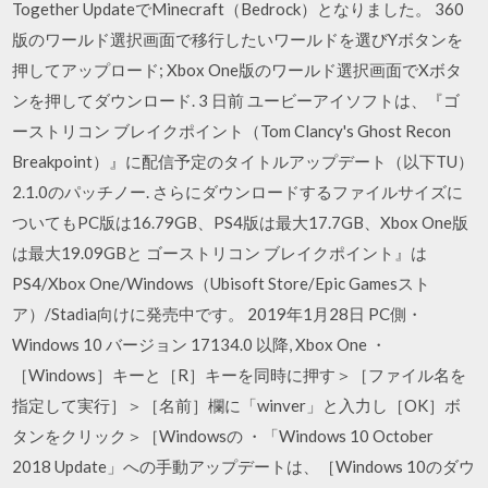
Together UpdateでMinecraft（Bedrock）となりました。 360
版のワールド選択画面で移行したいワールドを選びYボタンを
押してアップロード; Xbox One版のワールド選択画面でXボタ
ンを押してダウンロード. 3 日前 ユービーアイソフトは、『ゴ
ーストリコン ブレイクポイント（Tom Clancy's Ghost Recon
Breakpoint）』に配信予定のタイトルアップデート（以下TU）
2.1.0のパッチノー. さらにダウンロードするファイルサイズに
ついてもPC版は16.79GB、PS4版は最大17.7GB、Xbox One版
は最大19.09GBと ゴーストリコン ブレイクポイント』は
PS4/Xbox One/Windows（Ubisoft Store/Epic Gamesスト
ア）/Stadia向けに発売中です。 2019年1月28日 PC側・
Windows 10 バージョン 17134.0 以降, Xbox One ・
［Windows］キーと［R］キーを同時に押す＞［ファイル名を
指定して実行］＞［名前］欄に「winver」と入力し［OK］ボ
タンをクリック＞［Windowsの ・「Windows 10 October
2018 Update」への手動アップデートは、［Windows 10のダウ