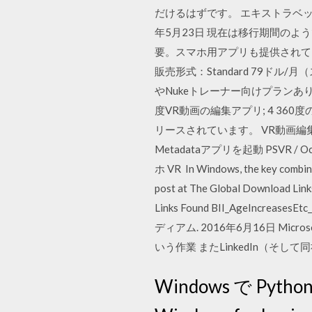
だけるはずです。 エキストラベッ
年5月23日 現在は移行期間のようで
要。スマホ用アプリも提供されています
販売形式：Standard 79ド
やNukeトレーナー向けプランあり 2
度VR動画の編集アプリ; 4 3
リースされています。 VR動画編集入
Metadataアプリを起動 PSVR / Oculus
ホ VR In Windows, the key combined
post at The Global Download Links
Links Found BII_AgeIncr
ディアム. 2016年6月16日 
いう作業 またLinkedIn（そし
Windows で Pytho