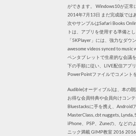
ができます。 Windows10が正
2014年7月13日 まだ完成版では
次やサンプルはSafari Books Onlin
トは、アプリを使用する準備として別途プ
「5KPlayer」には、強力なダウンロード機能 30
awesome videos synced to music
ペンタブ レットで生産的な会議を行う
下の手順に従い、LIVE配信アプリまた
PowerPointファイルでコメ
Audible(オーディブル)は、
お得な会員特典や会員向けコンテンツが
Bluestacksに手を携え、Andro
MasterClass, cbt nuggets, Ly
iPhone、PSP、Zuneの、な
ニック満載 GIMP教室 2016 201