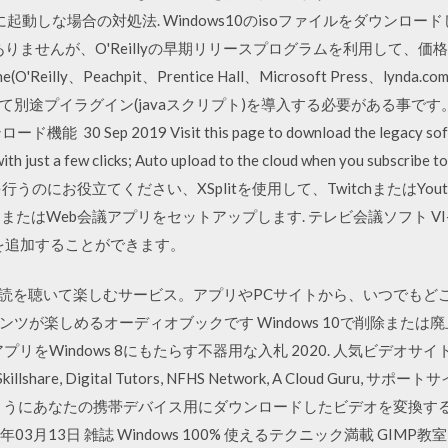
常に起動しな場合の対処法. Windows10のisoファイルをダウンロ
ありませんが、O'Reillyの早期リリースプログラムを利用して、価格
e(O'Reilly、Peachpit、Prentice Hall、Microsoft Press
イラグイン(javaスクリプト)を導入する必要がある事です。 5kplaye
 Sep 2019 Visit this page to download the legacy softwar
 with just a few clicks; Auto upload to the cloud when you sub
のにお役立てください、XSplitを使用して、TwitchまたはYoutub
はWeb会議アプリをセットアップします. テレビ会議ソフト VI-I. 共有画
ントを追加することができます。
本の朗読を聴いて楽しむサービス。アプリやPCサイトから、いつでもどこ
楽しめるオーディオブックです Windows 10で削除または廃止された機
idアプリをWindows 8にもたらす不器用な入札 2020. 人気ビデオサイトを提
nda, Skillshare, Digital Tutors, NFHS Network, A Cloud 
どのようにあなたの携帯デバイス用にダウンロードしたビデオを変換する 雑誌
6年03月13日 雑誌 Windows 100% 使えるテクニック満載 GIMP教室 