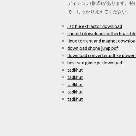
ディション(形式)があります。特
で、しっかり覚えてください。
.isz file extractor download
should i download motherboard dr
linux torrent and magnet downlo
download shone jump pdf
download converter pdf ke power 
best sex game pc download
tadkhut
tadkhut
tadkhut
tadkhut
tadkhut