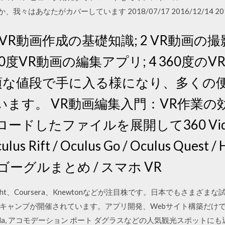
々はあなたがカバーしています 2018/07/17 2016/12/14 2019
 1 VR動画作成の基礎知識; 2 VR動画
60度VR動画の編集アプリ; 4 360度の
手頃な値段で手に入る様になり、多くの
す。 VR動画編集入門：VR作業の効率化
ドしたファイルを展開して360 Video 
 Rift / Oculus Go / Oculus Quest / 
 VRゴーグルまとめ / スマホ VR
alsight、Coursera、Knewtonなどが注目株です。日本でもさまざまな試
Tキャンプが開催されています。アプリ開発、Webサイト構築だけ
f by Lynda, アコモデーション ポート ダグラスなどの人気観光スポ