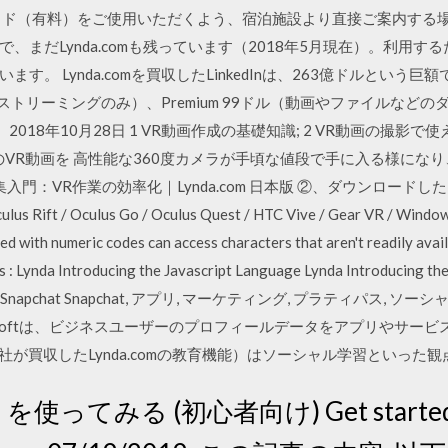
ド（有料）をご使用いただくよう、宿泊施設より直接ご案内する場合があ
、まだLynda.comも残っています（2018年5月現在）。利用するた
。 Lynda.comを買収したLinkedInは、263億ドルという巨額で
ル/月（ストリーミングのみ）、Premium 99ドル（動画やファイルな
018年10月28日 1 VR動画作成の基礎知識; 2 VR動画の撮影で使え
60度のVR動画を 高性能な360度カメラが手頃な値段で手に入る様に
門：VR作業の効率化｜Lynda.com 日本版 ②、ダウンロードしたフ
 Rift / Oculus Go / Oculus Quest / HTC Vive / Gear VR /
 with numeric codes can access characters that aren't readily avai
 : Lynda Introducing the Javascript Language Lynda Introducing th
easesEtc_Snapchat Snapchat, アプリ, マーケティング, プラティパス
Microsoftは、ビジネスユーザーのプロフィールデータをアプリやサ
て同社が買収したLynda.comの教育機能）はソーシャル学習といった観点
n を使ってみる (初心者向け) Get started u