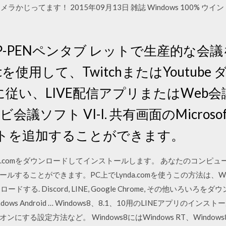
でカメラかじってます！ 2015年09月13日 雑誌 Windows 100%
XP-PENペンタブ レットで生産的な会
tを使用して、TwitchまたはYoutube
順に従い、LIVE配信アプリまたはWeb
ソフト VI-I. 共有画面のMicrosoft off
トを追加することができます。
PCにLynda.comをダウンロードしてインストールします。 あなたのコンピュ
ことができます。PC上でLynda.comを使うこの方法は、Windows 7
する. Discord, LINE, Google Chrome, その他いろいろをダウ
dows Android … Windows8、8.1、10用のLINEアプリの
る設定方法など。 Windows8にはWindows RT、Windows8、