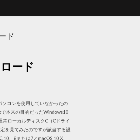
ロード
ンロード
回のパソコンを使用していなかったの
来の目的だったWindows10
は通常ローカルディスクC（Cドライ
設定を見てみたのですが該当する設
10、8または7とmacOS 10 X、