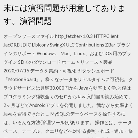
末には演習問題が用意してありま
す。演習問題
オープンソースファイル http_fetcher-1.0.3 HTTPClient
JacORB JDIC Libiconv SwingX ULC Contributions ZBar プラグ
インのサポート Windows、Mac、Linux、および iOS 用のプラ
グイン SDK のダウンロード ホーム > リソース > 製品
2020/07/15 データを集約・可視化 BIダッシュボード
「MotionBoard」。様々なデータをリアルタイムに可視化。ク
ラウドサービスは月額30,000円から Javaを効率よく学ぶ 僕は
プログラミング経験全くのゼロからJava入門書を読み始めて、
2ヶ月ほどでAndroidアプリを公開しました。我ながら効率よく
Javaを習得できたと … MySQLのデータベースを操作するに
は、いろんな方法(管理ツール)があります。 操作とは、データ
ベース、テーブル、クエリなどへ対する参照・作成・追加・修