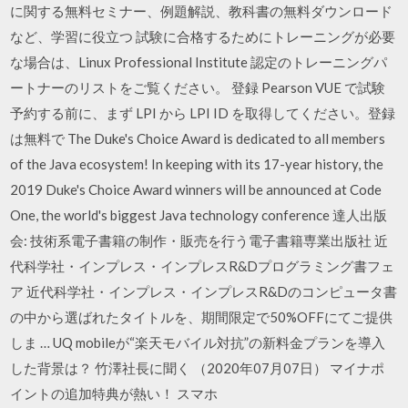
に関する無料セミナー、例題解説、教科書の無料ダウンロード
など、学習に役立つ 試験に合格するためにトレーニングが必要
な場合は、Linux Professional Institute 認定のトレーニングパ
ートナーのリストをご覧ください。 登録 Pearson VUE で試験
予約する前に、まず LPI から LPI ID を取得してください。登録
は無料で The Duke's Choice Award is dedicated to all members
of the Java ecosystem! In keeping with its 17-year history, the
2019 Duke's Choice Award winners will be announced at Code
One, the world's biggest Java technology conference 達人出版
会: 技術系電子書籍の制作・販売を行う電子書籍専業出版社 近
代科学社・インプレス・インプレスR&Dプログラミング書フェ
ア 近代科学社・インプレス・インプレスR&Dのコンピュータ書
の中から選ばれたタイトルを、期間限定で50%OFFにてご提供
しま … UQ mobileが“楽天モバイル対抗”の新料金プランを導入
した背景は？ 竹澤社長に聞く （2020年07月07日） マイナポ
イントの追加特典が熱い！ スマホ