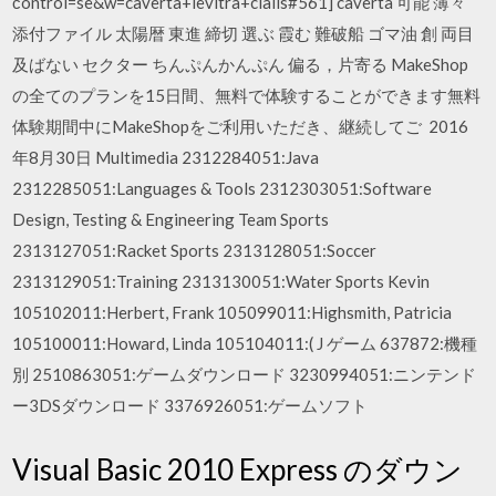
сontrol=se&w=caverta+levitra+cialis#561] caverta 可能 薄々
添付ファイル 太陽暦 東進 締切 選ぶ 霞む 難破船 ゴマ油 創 両目
及ばない セクター ちんぷんかんぷん 偏る，片寄る MakeShop
の全てのプランを15日間、無料で体験することができます無料
体験期間中にMakeShopをご利用いただき、継続してご 2016
年8月30日 Multimedia 2312284051:Java
2312285051:Languages & Tools 2312303051:Software
Design, Testing & Engineering Team Sports
2313127051:Racket Sports 2313128051:Soccer
2313129051:Training 2313130051:Water Sports Kevin
105102011:Herbert, Frank 105099011:Highsmith, Patricia
105100011:Howard, Linda 105104011:( J ゲーム 637872:機種
別 2510863051:ゲームダウンロード 3230994051:ニンテンド
ー3DSダウンロード 3376926051:ゲームソフト
Visual Basic 2010 Express のダウン