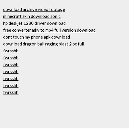
download archive video footage
minecraft skin download sonic
hp deskjet 1280 driver download
free converter mkv to mp4 full version download
dont touch my phone apk download
download dragon ball raging blast 2 pc full
fwrsshh
fwrsshh
fwrsshh
fwrsshh
fwrsshh
fwrsshh
fwrsshh