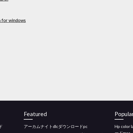
n for windows
Featured
Popula
ド
アーカムナイトdlcダウンロードpc
Hp colo
ードmac