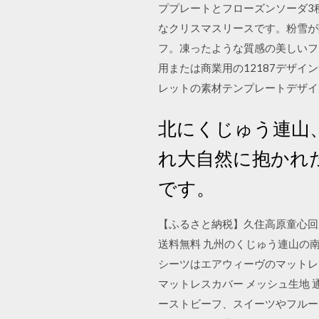
ププレートとフローズンソーダ3
なクリスマスリースです。粉雪が
フ。凍ったような質感の美しいフロ
用または商業用の12187デザ
レットの素材テンプレートデザイン
北にくじゅう連山
れ大自然に抱かれた標
です。
【ふるさと納税】久住高原童心回帰農
送料無料 九州のくじゅう連山の
シーツはエアウィーヴのマットレス
マットレスカバー メッシュ生地
ーストビーフ、スイーツやフルー