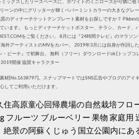
ンをミックスしたリースベースに、ホワイトのミニローズが可憐に覗
リーンの中にグリッターが輝くペパーミントカラーの大きなグレ
質のディナーチケットテンプレート素材をお探しですか？ Pikbest
ています。 もっとディナーチケットポスター、チラシ、カード、
BEST.COMをご覧ください。 8月には『24時間テレビ』のマラソ
成し海外アーティストのMVをカバー。 2019年3月には自身が作詞した『#En
・ビーチ』で初舞台。 無料（フリー）ダウンロードok [トップコレク
2019開催 協賛キャラクター
材[No.1638797]。スナップマートではSNS広告やブログのア
心してご利用いただけます。
久住高原童心回帰農場の自然栽培フロ
1kg フルーツ ブルーベリー 果物 家庭用
、絶景の阿蘇くじゅう国立公園内にあ