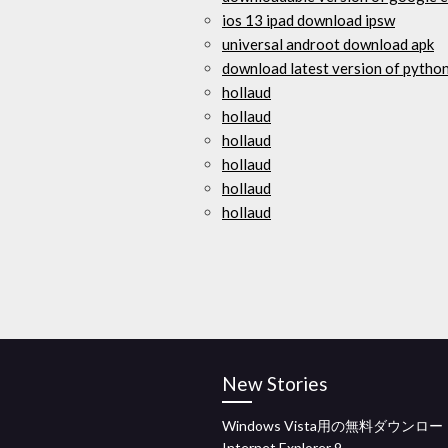
ios 13 ipad download ipsw
universal androot download apk
download latest version of pytho
hollaud
hollaud
hollaud
hollaud
hollaud
hollaud
New Stories
Windows Vista用の無料ダウンロー
Internet Explorer 9