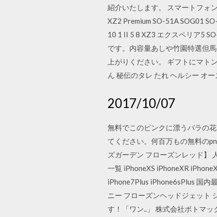
紹介いたします。 スマートフォン・携帯電話用
XZ2 Premium SO-51A SO
10 1 II 5 8 XZ3 エクスペリア5
です。内容量あしや竹園特選但馬牛
上がりください。 ギフトにマトン
ん 秘伝のタレ たれ ヘルシー オース
2017/10/07
無料でこのピンクに漂うバラの花び
てください。何百万もの無料のpng
ズガーデン フローズンレッド】
一覧 iPhoneXS iPhoneXR iPhoneX 
iPhone7Plus iPhone6s
ニー フローズンヘッドジェット
す！「ワン..」 株式会社ポトマック