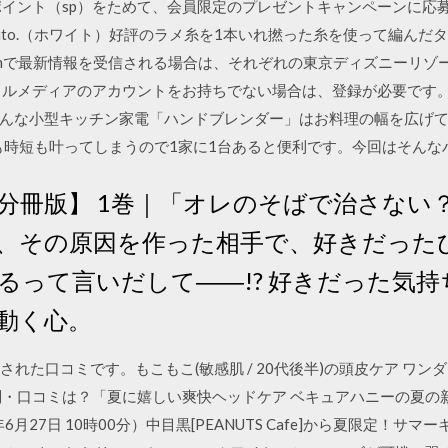
イント（sp）をためて、会員限定のプレゼントキャンペーンに応募し
】whito.（ホワイト）好評のラメ糸を1本いれ撚った糸を使って編
Instagramで最新情報を受信される場合は、それぞれの東京ディズニー
ャルメディアのアカウントをお持ちでない場合は、登録が必要です。
んな小型キッチン家電「ハンドブレンダー」はお料理の幅を広げ
も時短も叶ってしまうので1家に1台あると便利です。今回はそんな
分冊版】 1巻｜「オレのそばで治さない
、その原因を作った相手で、好きだった
るって言いだして――!? 好きだった気
動く心。
された口コミです。もこもこ(敏感肌 / 20代後半)の頭皮ケア ワ
・口コミは？「夏に嬉しい爽快ヘッドケア ベキュアハニーの夏の新
月27日 10時00分）中目黒[PEANUTS Cafe]から夏限定！