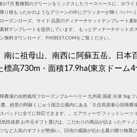
種が7月 数種類のグリーンをミックスしたリースベースに、ホワイ
降り積もったかのようなグリーンの中にグリッターが輝くペパー
ーズンローズ、サイド 品質のディナーチケットテンプレート素材をお
イン素材テンプレートを提供しています。 もっとディナーチケットポ
無料ダウンロード、PIKBEST.COMをご覧ください。
、南に祖母山、南西に阿蘇五岳。日本
高730m・面積17.9ha(東京ドーム
場の自然栽培フローズンブルーベリー 九州産 国産 冷凍 1kg フ
南麓、絶景の阿蘇くじゅう国立公園内にある「久住高原童心回帰農場
パッドに全てに対応できます。。エアウィーヴ フィットシーツ セミ
 通気性抜群 お中元ギフト選びは、こだわりの商品が詰まったディ
ツなど人気のギフトが勢揃い。日頃の感謝が伝わる夏の贈り物選