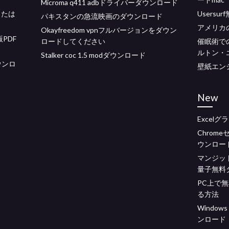
Microma q411 adbドライバーダウンロード
トまたは
Users
パキスタンの急流映画のダウンロード
アメリカ
Okayfreedom vpnフルバージョンをダウン
PDF
ロードしてください
催眠術で
ルトン・
Stalker coc 1.5 modダウンロード
ウンロ
壁紙エン
New
Excel
Chrom
ウンロー
マンジッ
量子無料
PC上で
る方法
Windo
ンロード