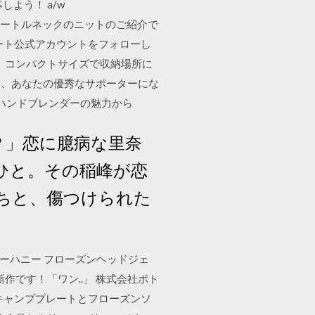
よう！ a/w
んだタートルネックのニットのご紹介で
リゾート公式アカウントをフォローし
 コンパクトサイズで収納場所に
て、あなたの優秀なサポーターにな
ハンドブレンダーの魅力から
？」恋に臆病な里奈
ひと。その稲峰が恋
持ちと、傷つけられた
ンダーハニー フローズンヘッドジェ
作です！「ワン..」 株式会社ポト
サマーキャンププレートとフローズンソ