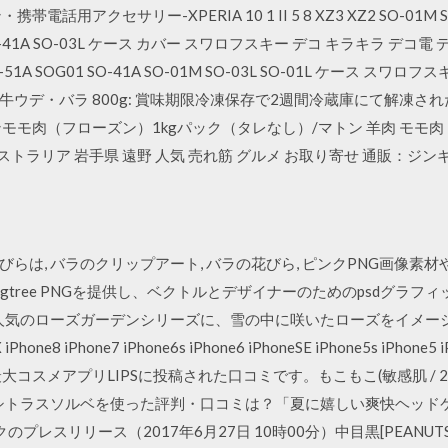
アクセサリー-XPERIA 10 1 II 5 8 XZ3 XZ2 SO-01M SOV4
G01 SO-41A SO-03L ケース カバー スワロフスキー デコ キラキラ デ
 SO-51A SOG01 SO-41A SO-01M SO-03L SO-01L ケース 
ウデ・バラ 800g: 賞味期限冷凍保存で2週間冷蔵庫にて解凍さ
モモ肉（フローズン）1kgパック（タレなし）/マトン 羊肉 モモ肉 
トラリア 岩手県 遠野 人気 売れ筋 グルメ お取り寄せ 通販：ジンギスカン
らは, バラのクリップアート, バラの花びら, ピンクPNG画像素
tree PNGを提供し、ベクトルとデザイナーのためのpsdグラフィック
 人気のローズガーデンシリーズに、雪の中に咲いたローズをイメージ
iPhone8 iPhone7 iPhone6s iPhone6 iPhoneSE iPhone5s iPhone5 
Plus 国内最大コスメアプリLIPSに投稿された口コミです。もこもこ(敏感肌 
 シトラスソルベを使った評判・口コミは？「夏に嬉しい爽快ヘッド
のプレスリリース（2017年6月27日 10時00分）中目黒[PEANUT