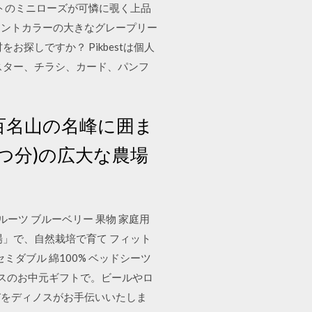
トのミニローズが可憐に覗く上品
ミントカラーの大きなグレープリー
探しですか？ Pikbestは個人
スター、チラシ、カード、パンフ
百名山の名峰に囲ま
4つ分)の広大な農場
ルーツ ブルーベリー 果物 家庭用
」で、自然栽培で育て フィット
ダブル 綿100% ベッドシーツ
ノスのお中元ギフトで。ビールやロ
びをディノスがお手伝いいたしま