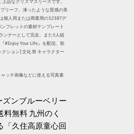
く上品なクリスマスリースです。
ープリーフ。凍ったような質感の美
は個人用または商業用の12187デ
パンフレットの素材テンプレート
ンランナーとして完走。また5人組
joy Your Life』を配信、歌
ション] 文化 祭 キャラクター
イキャッチ画像などに使える写真素
ーズンブルーベリー
 送料無料 九州のく
る「久住高原童心回