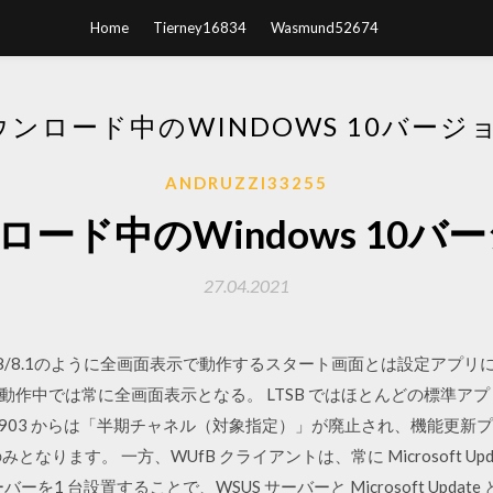
Home
Tierney16834
Wasmund52674
ンロード中のWINDOWS 10バージョ
ANDRUZZI33255
ード中のWindows 10バー
27.04.2021
dows 8/8.1のように全画面表示で動作するスタート画面とは設定ア
ード）動作中では常に全画面表示となる。 LTSB ではほとんどの標準
ジョン 1903 からは「半期チャネル（対象指定）」が廃止され、機能
みとなります。 一方、WUfB クライアントは、常に Microsoft U
バーを1 台設置することで、WSUS サーバーと Microsoft Upd