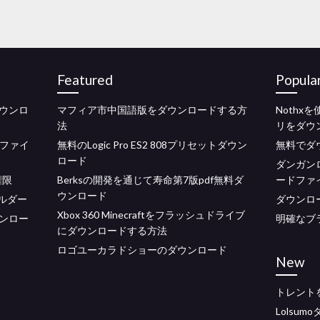
Featured
Popula
ダウンロ
マフィア市中国語版をダウンロードする方
Noth
法
リをダウ
画ファイ
無料のLogic Pro ES2 808プリセットダウン
無料でダ
ロード
ダンガン
権限
Berksの開発を通じて寿命第7版pdf無料ダ
ードファ
ウンロード
ォルダー
ダウンロ
Xbox 360 Minecraftをフラッシュドライブ
ンロー
明確なブ
にダウンロードする方法
ロゴユーカラドショーのダウンロード
New
トレント
Lolsum