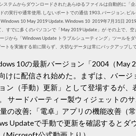
れ 業務システムからダウンロードされたあらゆるファイルは自動的に「企
や通常使用. しないポートでの通信 1903. バージョン. ビルド番号. 18
Windows 10 May 2019 Update. Windows 10 2019年7月31日 
、すでに多くのパソコンで「May 2019 Update」が その上で
ジから「Windows Update トラブルシューティング」ツール
デートを実施する前に限らず、大切なデータは常にバックアップし
ndows 10の最新バージョン「2004（May 2
けに配信され始めた。まずは、バージョン
ョン（手動）更新」として登場するが、
 サードパーティー製ウィジェットのサポート;
リ量の改善; 「電卓」アプリの機能改善（
ows Updateで手動で更新を確認する
icrosoft公式動画より）.