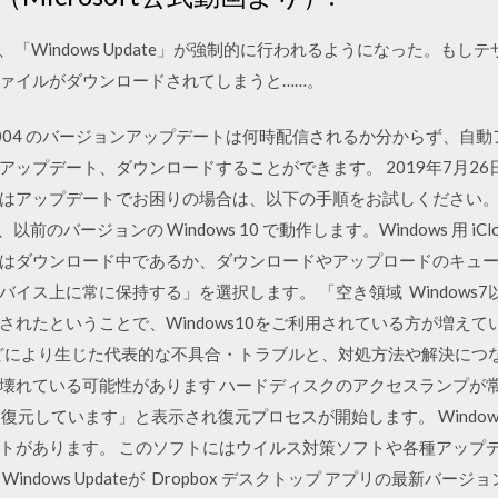
 10から、「Windows Update」が強制的に行われるようになった
ァイルがダウンロードされてしまうと……。
0 Ver.2004 のバージョンアップデートは何時配信されるか分からず
デート、ダウンロードすることができます。 2019年7月26日 Wind
プデートでお困りの場合は、以下の手順をお試しください。 Windows 
8.1 と、以前のバージョンの Windows 10 で動作します。Windows 用 i
ダウンロード中であるか、ダウンロードやアップロードのキューに入っ
イス上に常に保持する」を選択します。 「空き領域 Windows7
たということで、Windows10をご利用されている方が増えている 
te』などにより生じた代表的な不具合・トラブルと、対処方法や解決に
壊れている可能性があります ハードディスクのアクセスランプが常
を復元しています」と表示され復元プロセスが開始します。 Window
トがあります。 このソフトにはウイルス対策ソフトや各種アップ
ndows Updateが Dropbox デスクトップ アプリの最新バ