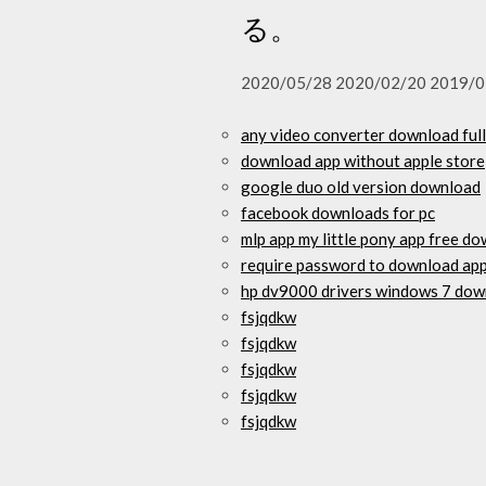
る。
2020/05/28 2020/02/20 2019/0
any video converter download full
download app without apple store
google duo old version download
facebook downloads for pc
mlp app my little pony app free d
require password to download ap
hp dv9000 drivers windows 7 dow
fsjqdkw
fsjqdkw
fsjqdkw
fsjqdkw
fsjqdkw