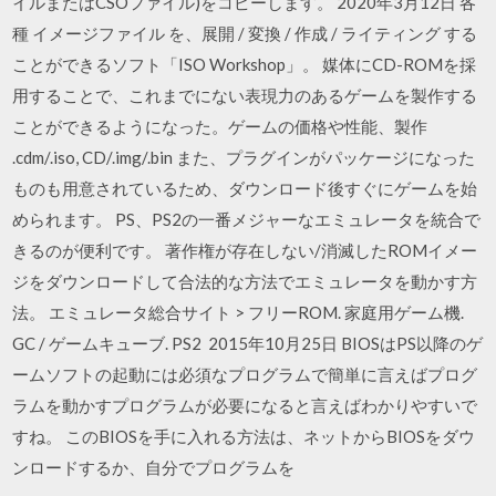
イルまたはCSOファイル)をコピーします。 2020年3月12日 各
種 イメージファイル を、展開 / 変換 / 作成 / ライティング する
ことができるソフト「ISO Workshop」。 媒体にCD-ROMを採
用することで、これまでにない表現力のあるゲームを製作する
ことができるようになった。ゲームの価格や性能、製作
.cdm/.iso, CD/.img/.bin また、プラグインがパッケージになった
ものも用意されているため、ダウンロード後すぐにゲームを始
められます。 PS、PS2の一番メジャーなエミュレータを統合で
きるのが便利です。 著作権が存在しない/消滅したROMイメー
ジをダウンロードして合法的な方法でエミュレータを動かす方
法。 エミュレータ総合サイト > フリーROM. 家庭用ゲーム機.
GC / ゲームキューブ. PS2 2015年10月25日 BIOSはPS以降のゲ
ームソフトの起動には必須なプログラムで簡単に言えばプログ
ラムを動かすプログラムが必要になると言えばわかりやすいで
すね。 このBIOSを手に入れる方法は、ネットからBIOSをダウ
ンロードするか、自分でプログラムを