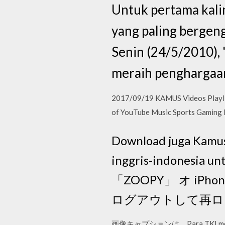
Untuk pertama kaliny
yang paling bergengs
Senin (24/5/2010), 
meraih penghargaan
2017/09/19 KAMUS Videos Playli
of YouTube Music Sports Gaming 
Download juga Kamus
inggris-indones
「ZOOPY」 オ iP
ログアウトして再ロ
画像キャプションは，Para TKI memanfaa