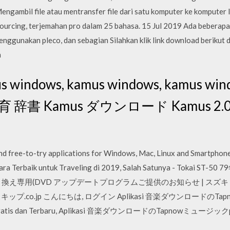
gambil file atau mentransfer file dari satu komputer ke komputer 
ourcing, terjemahan pro dalam 25 bahasa. 15 Jul 2019 Ada beberapa
nggunakan pleco, dan sebagian Silahkan klik link download berikut 
n
indows, kamus windows, kamus 
教育 辞書 Kamus ダウンロード Kamus 2.0.4
and free-to-try applications for Windows, Mac, Linux and Smartphon
egara Terbaik untuk Traveling di 2019, Salah Satunya - Tok
え専用(DVD アップデートプログラムご提供のお知らせ | スズキ Happy Ch
co.jp こんにちは, ログイン Aplikasi 音楽ダウンロードのTapno
k Gratis dan Terbaru, Aplikasi 音楽ダウンロードのTapnowミュージックplu