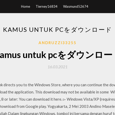
Home
Tierney16834
Wasmund52674
KAMUS UNTUK PCをダウンロード
ANDRUZZI33255
amus untuk pcをダウンロ
16.03.2021
k directs you to the Windows Store, where you can continue the do
oad the application. This download may not be available in some Wi
8 or later: You can download it here. ▻ Windows Vista/XP (requires .
 Download from Google play. Yogyakarta, 2 Mei 2003 Andino Masel
liah Dalam lingkungan Windows, tombol ini bersama dengan huruf t