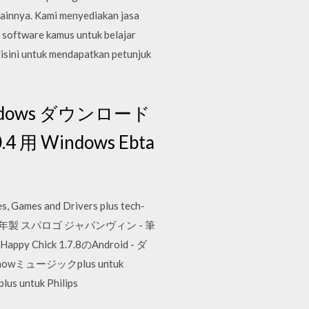
lainnya. Kami menyediakan jasa
 software kamus untuk belajar
disini untuk mendapatkan petunjuk
windows ダウンロード
 用 Windows Ebta
es, Games and Drivers plus tech-
ai ST-50 79年製 スパロゴ ジャパンヴィン - 筆
ick 1.7.8のAndroid - ダ
wミュージックplus untuk
s untuk Philips