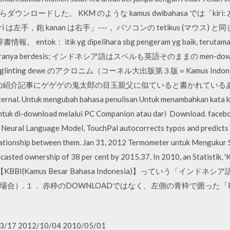
ダウンロードした。 KKM のような kamus dwibahasa では「kiri
 は左手，鉋 kanan は右手」---， パソコンの tetikus (マウス
： itik yg dipelihara sbg pengeram yg baik, terutama unt
iri, suaranya berdesis; インドネシア語はスペルも英語そのままの men-do
inting dewe のアクロニム（コーネル大出版第３版＝Kamus Indonesia-
の紹介記事にゲゲゲの鬼太郎の目玉親父に似ていると書かれているあのカ
ernal. Untuk mengubah bahasa penulisan Untuk menambahkan kata k
ntuk di-download melalui PC Companion atau dari Download. faceboo
M Neural Language Model, TouchPal autocorrects typos and predicts 
lationship between them. Jan 31, 2012 Termometer untuk Mengukur S
casted ownership of 38 per cent by 2015.37. In 2010, an
Statistik, 
22日 【KBBI(Kamus Besar Bahasa Indonesia)】っていう「
合）. １． 赤枠のDOWNLOADではなく、左側の青枠で囲った「
3/17 2012/10/04 2010/05/01