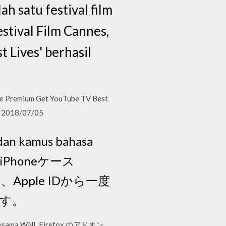
ah satu festival film
estival Film Cannes,
 Lives' berhasil
be Premium Get YouTube TV Best
2 2018/07/05
 dan kamus bahasa
み型iPhoneケース
、Apple IDから一度
す。
sesama WNI. Firefox のアドオン