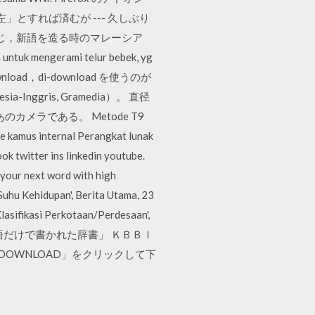
: 左」とすれば済むが --- 久しぶり
) と同じ，新語を造る時のマレーシア
uk mengerami telur bebek, yg
wnload，di-download を使うのが
Inggris, Gramedia）。 直径
メラである。 Metode T9
e kamus internal Perangkat lunak
k twitter ins linkedin youtube.
your next word with high
uhu Kehidupan', Berita Utama, 23
'Klasifikasi Perkotaan/Perdesaan',
インドネシア語だけで書かれた辞書」 ＫＢＢＩ
DOWNLOAD」をクリックして下