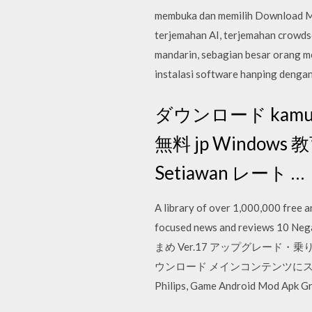
membuka dan memilih Download Men
terjemahan AI, terjemahan crowds
mandarin, sebagian besar orang me
instalasi software hanping denga
ダウンロード kamus w
無料 jp Windows 
Setiawan レート …
A library of over 1,000,000 free 
focused news and reviews 10 N
まめ Ver.17 アップグレード・乗り換
ウンロード メインコンテンツにスキップ.
Philips, Game Android Mod Ap