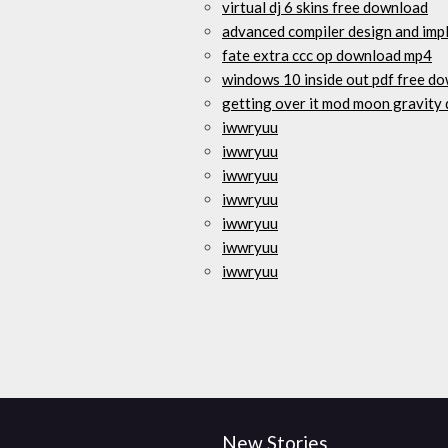
virtual dj 6 skins free download
advanced compiler design and im
fate extra ccc op download mp4
windows 10 inside out pdf free d
getting over it mod moon gravity
iwwryuu
iwwryuu
iwwryuu
iwwryuu
iwwryuu
iwwryuu
iwwryuu
New Stories