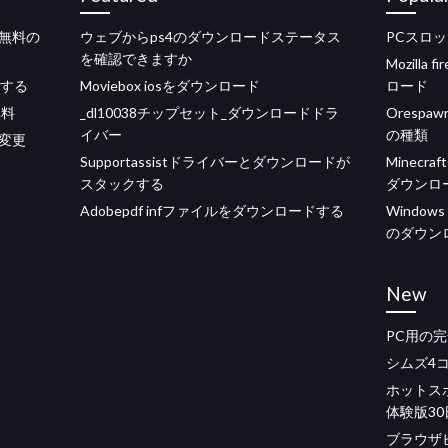
無料の
ウェブからps4のダウンロードステータス
PCスロ
を確認できますか
Mozilla 
止する
Moviebox iosをダウンロード
ロード
無料
_dl10038チップセット_ダウンロードドラ
Oresp
イバー
の種類
変更
Supportassistドライバーとダウンロードが
Minecr
スタックする
ダウンロ
Adobepdf infファイルをダウンロードする
Window
のダウン
New
PC用の
シムズ4
ホットス
体験版30
ブラウザ