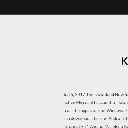
K
Jun 5, 2017 The Download Now lin
active Microsoft account to downl
from the apps store. ▻ Windows 7, 
can download it here. ▻ Android:
Informatika 1 Andino Maseleno Ku