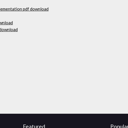
plementation pdf download
ownload
 download
Featured
Popula