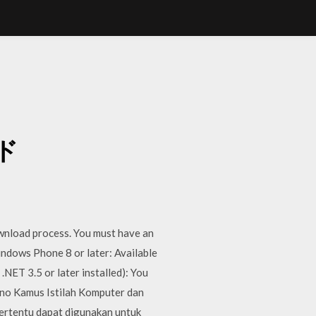
ード
wnload process. You must have an
ndows Phone 8 or later: Available
NET 3.5 or later installed): You
eno Kamus Istilah Komputer dan
ertentu dapat digunakan untuk