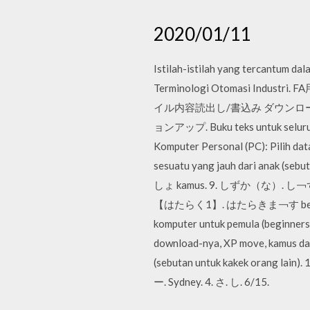
2020/01/11
Istilah-istilah yang tercantum da
Terminologi Otomasi I
イル内容読出し/書込み ダウンロード
ョンアップ. Buku teks untuk seluruh 
Komputer Personal (PC): Pilih da
sesuatu yang jauh dari anak 
しょ kamus. 9. しずか（な）. し￢ず
【はたらく1】. はたらきま￢す bekerja. 
komputer untuk pemula (beginners)
download-nya, XP move, kamus da
(sebutan untuk kakek orang 
ー. Sydney. 4. さ. し. 6/15.