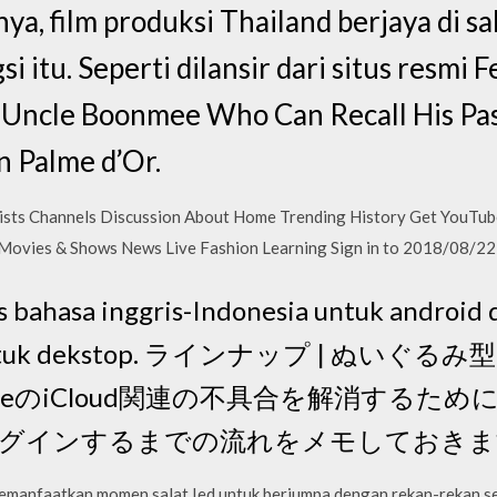
a, film produksi Thailand berjaya di sal
i itu. Seperti dilansir dari situs resmi F
'Uncle Boonmee Who Can Recall His Past
 Palme d’Or.
sts Channels Discussion About Home Trending History Get YouTu
Movies & Shows News Live Fashion Learning Sign in to 2018/08/2
 bahasa inggris-Indonesia untuk android
ia untuk dekstop. ラインナップ | ぬいぐる
honeのiCloud関連の不具合を解消するために
グインするまでの流れをメモしておきま
tkan momen salat Ied untuk berjumpa dengan rekan-rekan 