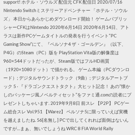
support! ホテル・ソウルズ 配信元 CFK 配信日 2020/07/16
Nintendo Switchミステリーアドベンチャー 「ホテル・ソウル
ズ」 本日からあらかじめダウンロード開始！ ゲームパブリッ
シャーCFKはNintendo 2020年6月14日 2020年6月14日、アト
ラスは新作PCゲームタイトルの発表を行うイベント“PC
Gaming Show”にて、『ペルソナ4 ザ・ゴールデン』（以下、
P4G）のSteam（PC）版を PlayStation Vita版の解像度は
960×544ドットだったが、Steam版ではフルHD画質
（1920×1080ドット）で描かれる。 ゲーム本編（PCダウンロ
ード）; デジタルサウンドトラック（9曲）; デジタルアートブ
ック 5 · 『ドラゴンクエストタクト』大ヒット記念！ あの“懐か
しのパッケージ風ノベルティセット”をファミ通.comの読者にプ
レゼントしちゃいます. 2019年9月8日 前スレ 【P2P】 PCゲー
ム総合スレ Vol.951 【Warez】 ペルソナ5に限っていえば実機
を越えましたね. 56[名無し] PCで出してくれれば面倒はないん
ですが…まぁ、無いでしょうね WRC 8 FIA World Rally