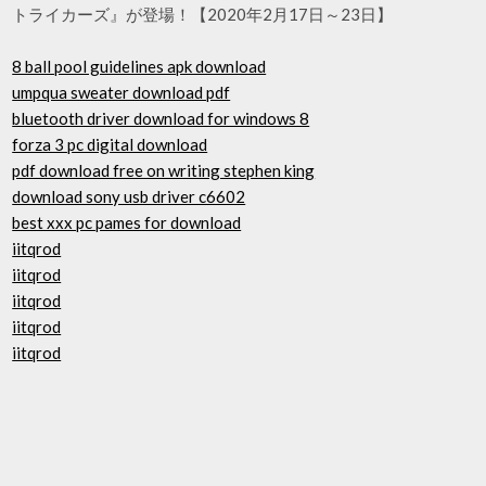
トライカーズ』が登場！【2020年2月17日～23日】
8 ball pool guidelines apk download
umpqua sweater download pdf
bluetooth driver download for windows 8
forza 3 pc digital download
pdf download free on writing stephen king
download sony usb driver c6602
best xxx pc pames for download
iitqrod
iitqrod
iitqrod
iitqrod
iitqrod