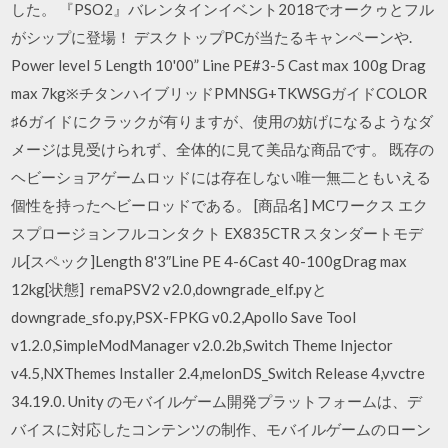
した。 『PSO2』バレンタインイベント2018でオークゥとフル
がシップに登場！ デスクトップPCが当たるキャンペーンや.
Power level 5 Length 10'00” Line PE#3-5 Cast max 100g Drag
max 7kg※チタンハイブリッドPMNSG+TKWSGガイドCOLOR
♯6ガイドにクラックが有りますが、使用の妨げになるようなダ
メージは見受けられず、全体的に見て美品な商品です。 既存の
ヘビーショアゲームロッドには存在しない唯一無二ともいえる
個性を持ったヘビーロッドである。 [商品名] MCワークス エク
スプロージョンフルコンタクト EX835CTR スタンダートモデ
ル[スペック]Length 8'3″Line PE 4-6Cast 40-100gDrag max
12kg[状態] remaPSV2 v2.0,downgrade_elf.pyと
downgrade_sfo.py,PSX-FPKG v0.2,Apollo Save Tool
v1.2.0,SimpleModManager v2.0.2b,Switch Theme Injector
v4.5,NXThemes Installer 2.4,melonDS_Switch Release 4,vvctre
34.19.0. Unity のモバイルゲーム開発プラットフォームは、デ
バイスに対応したコンテンツの制作、モバイルゲームのローン