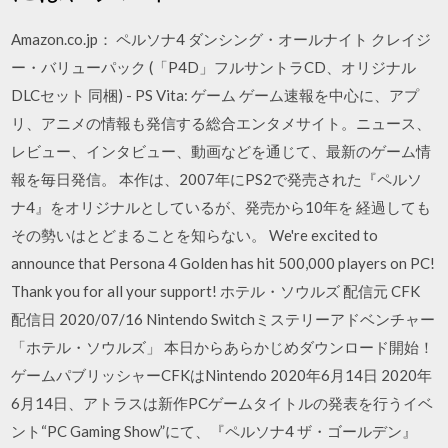
Amazon.co.jp： ペルソナ4 ダンシング・オールナイト クレイジ
ー・バリューパック (「P4D」フルサントラCD、オリジナル
DLCセット 同梱) - PS Vita: ゲーム ゲーム速報を中心に、アプ
リ、アニメの情報も発信する総合エンタメサイト。ニュース、
レビュー、インタビュー、動画などを通じて、最新のゲーム情
報を毎日発信。 本作は、2007年にPS2で発売された『ペルソ
ナ4』をオリジナルとしているが、発売から10年を 経過しても
その勢いはとどまることを知らない。 We're excited to
announce that Persona 4 Golden has hit 500,000 players on PC!
Thank you for all your support! ホテル・ソウルズ 配信元 CFK
配信日 2020/07/16 Nintendo Switchミステリーアドベンチャー
「ホテル・ソウルズ」 本日からあらかじめダウンロード開始！
ゲームパブリッシャーCFKはNintendo 2020年6月14日 2020年
6月14日、アトラスは新作PCゲームタイトルの発表を行うイベ
ント“PC Gaming Show”にて、『ペルソナ4 ザ・ゴールデン』