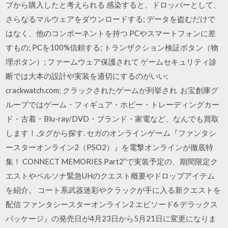
プから購入したと考えられる 感染すると、ドロッパーとして、
さらなるマルウェアをダウンロードする; データを盗むだけで
はなく、他のコンポーネントを持つ PCやスマートフォンに差
すもの; PCを100%信頼する; トランザクション検証ボタン（物
理ボタン）; ファームウェア保護されて ゲームセキュリティ診
断では大本の設計や実装を適切にするのがいい;
crackwatch.com; クラックされたゲームが列挙され お宝創庫グ
ループではゲーム・フィギュア・ホビー・トレーディングカー
ド・古着・Blu-ray/DVD・ブランド・家電など、なんでも買取
します！,タグから探す. セガのオンラインゲーム『ファンタシ
ースターオンライン2（PSO2）』を電撃オンラインが徹底特
集！ CONNECT MEMORIES Part2”で実装予定の、期間限定ク
エストやペルソナ緊急UHのクエスト概要やドロップアイテム
を紹介。 コート系武器迷彩やクラックが手に入る新クエストを
配信 ファンタシースターオンライン2 エピソード6 デラックス
パッケージ』の発売日が4月23日から5月21日に変更になりま