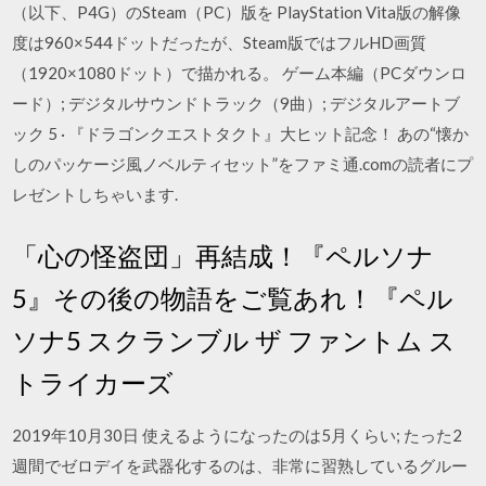
（以下、P4G）のSteam（PC）版を PlayStation Vita版の解像
度は960×544ドットだったが、Steam版ではフルHD画質
（1920×1080ドット）で描かれる。 ゲーム本編（PCダウンロ
ード）; デジタルサウンドトラック（9曲）; デジタルアートブ
ック 5 · 『ドラゴンクエストタクト』大ヒット記念！ あの“懐か
しのパッケージ風ノベルティセット”をファミ通.comの読者にプ
レゼントしちゃいます.
「心の怪盗団」再結成！『ペルソナ
5』その後の物語をご覧あれ！『ペル
ソナ5 スクランブル ザ ファントム ス
トライカーズ
2019年10月30日 使えるようになったのは5月くらい; たった2
週間でゼロデイを武器化するのは、非常に習熟しているグルー