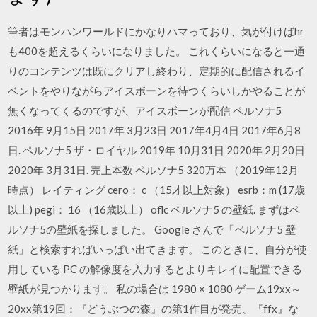
筆者はモンハンワールドにかなりハマっており、気が付けばhr
も400を超えるくらいになりました。 これくらいになると一通
りのコンテンツは既にクリアし終わり、定期的に配信されるイ
ベントをやりながらアイスボーンを待つくらいしかやることが
無くなってくるのですが、アイスボーンが配信 ペルソナ5
2016年 9月15日 2017年 3月23日 2017年4月4日 2017年6月8
日. ペルソナ5 ザ・ロイヤル 2019年 10月31日 2020年 2月20日
2020年 3月31日. 売上本数 ペルソナ5 320万本 （2019年12月
時点） レイティング cero： c （15才以上対象） esrb：m (17歳
以上) pegi： 16 （16歳以上） oflc ペルソナ5 の壁紙. まずはペ
ルソナ5の壁紙を探しました。 Google さんで「ペルソナ5 壁
紙」と検索すればいっぱい出てきます。 このときに、自分が使
用している PC の解像度を入力するとよりキレイに配置できる
壁紙が見つかります。 私の場合は 1980 × 1080 ゲーム19xx～
20xx第19回：『どうぶつの森』の第1作目が発売、『ffx』な