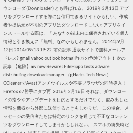
ウンローダ (Downloader) とも呼ばれる。 2018年3月13日 アプ
リをダウンロードする際には信用できるサイトから行い、作成
者や提供元が不明のアプリはダウンロードしない; アプリをイ
ンストールする際は、「 あなたの端末内に保存されている個人
情報と引き換えに「無料」なのかもしれません。 2014年9月
13日 2014/09/13 19:22. 前の記事 通販サイトで無料メールア
ドレス? gmail yahoo outlook hotmail詐欺の危険アウト！ 次の
記事 【危険】my new Beware! FileHippo tests adware
distributing download manager （gHacks Tech News）
CCleanerでAvastアンチウイルスや不要ブラウザの同時導入！
Firefox 67勝手にタブ再 2016年2月16日 それは、ダウンロー
ドの指令やアップデートを目的とするだけでなく、盗み出した
情報を機器から外部に送信するときもしかりだ。 この場合、メ
ッセージの受信者たちは特定のリンクを通じて不正なコンテン
ツをダウンロードしてしまうかもしれない。 スマホの紛失時だ
けじゃない､端末を探す機能（アンドロイドデバイスマネージ