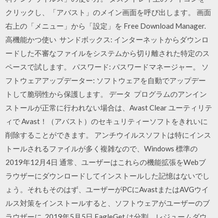
クリックし、「アバスト」のメイン画面を呼び出します。 画面
右上の「メニュー」から「設定」を Free Download Manager.
高機能かつ使い サンドボックス: インターネットからダウンロ
ードした不審なファイルをシステムから切り離された特定のス
ペースで試します。 パスワード: パスワードマネージャー。 ソ
フトウェアアップデーター: ソフトウェアを自動でアップデー
トして脆弱性から保護します。 データ プログラムのアンイン
ストールが正常に行われない場合は、Avast Clear ユーティリテ
ィで Avast！（アバスト）のセキュリティーソフトをきれいに
削除することができます。 アンチウイルスソフトは特にインス
トールされるファイルが多く複雑なので、Windows 標準の
2019年12月4日 通常、ユーザーはこれらの機能拡張をWebブ
ラウザーにダウンロードしてインストールした記憶はないでし
ょう。それもそのはず、ユーザーがPCにAvastまたはAVGウイ
ルス対策をインストールすると、ソフトウェアがユーザーのブ
ラウザーに 2019年5月5日 EagleGet は分割、レジュームダウ