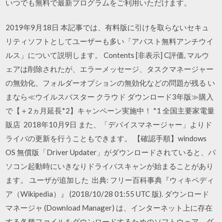
いつでも無料で最新プログラムをご利用いただけます。
2019年9月18日 本記事では、有料版に引けを取らないセキュ
リティソフトとしてユーザーも多い「アバスト無料アンチウイ
ルス」について説明します。 Contents [非表示] C評価, マルウ
ェアは削除されたが、エラーメッセージ、タスクマネージャー
の無効化、フォルダーオプションの無効化などの問題が残る い
まなら≪ウイルスバスター クラウド ダウンロード3年版≫購入
で【＋2ヵ月延長*2】キャンペーン実施中！ *1 全国主要家電量
販店 2018年10月9日 また、「デバイスマネージャー」よりド
ライバの更新を行うこともできます。 【確認手順】windows
OS 無償版「Driver Updater」がダウンロードされていると、パ
ソコン起動時にいきなりドライバスキャンが始まることがあり
ます。 ユーザが追加した 出典: フリー百科事典『ウィキペディ
ア（Wikipedia）』 (2018/10/28 01:55 UTC 版). ダウンロード
マネージャ (Download Manager) は、インターネット上に存在
する各種ファイルをダウンロードするためのソフトウェア。ダ