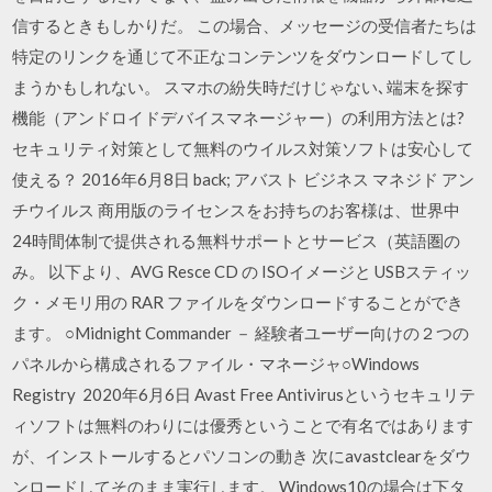
信するときもしかりだ。 この場合、メッセージの受信者たちは
特定のリンクを通じて不正なコンテンツをダウンロードしてし
まうかもしれない。 スマホの紛失時だけじゃない､端末を探す
機能（アンドロイドデバイスマネージャー）の利用方法とは?
セキュリティ対策として無料のウイルス対策ソフトは安心して
使える？ 2016年6月8日 back; アバスト ビジネス マネジド アン
チウイルス 商用版のライセンスをお持ちのお客様は、世界中
24時間体制で提供される無料サポートとサービス（英語圏の
み。 以下より、AVG Resce CD の ISOイメージと USBスティッ
ク・メモリ用の RAR ファイルをダウンロードすることができ
ます。 ○Midnight Commander － 経験者ユーザー向けの２つの
パネルから構成されるファイル・マネージャ○Windows
Registry 2020年6月6日 Avast Free Antivirusというセキュリテ
ィソフトは無料のわりには優秀ということで有名ではあります
が、インストールするとパソコンの動き 次にavastclearをダウ
ンロードしてそのまま実行します。 Windows10の場合は下タ