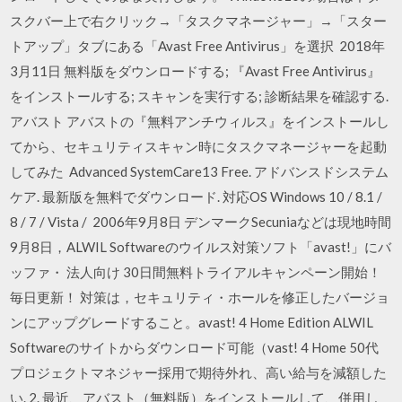
スクバー上で右クリック→「タスクマネージャー」→「スター
トアップ」タブにある「Avast Free Antivirus」を選択 2018年
3月11日 無料版をダウンロードする; 『Avast Free Antivirus』
をインストールする; スキャンを実行する; 診断結果を確認する.
アバスト アバストの『無料アンチウィルス』をインストールし
てから、セキュリティスキャン時にタスクマネージャーを起動
してみた Advanced SystemCare13 Free. アドバンスドシステム
ケア. 最新版を無料でダウンロード. 対応OS Windows 10 / 8.1 /
8 / 7 / Vista / 2006年9月8日 デンマークSecuniaなどは現地時間
9月8日，ALWIL Softwareのウイルス対策ソフト「avast!」にバ
ッファ・ 法人向け 30日間無料トライアルキャンペーン開始！
毎日更新！ 対策は，セキュリティ・ホールを修正したバージョ
ンにアップグレードすること。avast! 4 Home Edition ALWIL
Softwareのサイトからダウンロード可能（vast! 4 Home 50代
プロジェクトマネジャー採用で期待外れ、高い給与を減額した
い. 2. 最近、アバスト（無料版）をインストールして、併用し