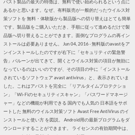
バスト製品の最大の特徴は、無料で使い始められるという点に
あるかと思います。なぜ、有料販売が一般的だったウイルス対
策ソフトを 無料・体験版から製品版への切り替えはとても簡単
です。製品版をご購入いただき、手順に従って進めるだけで製
品版へ切り替えることができます。面倒なプログラムの再イン
ストールは必要ありません。 Jun 04, 2016 · 無料版のavastをア
ンインストールしたのですが右下に「セキュリティの緊急警
告」バルーンが出てきて、開くとウイルス対策の項目が無効に
なっているのはいいのですが、その項目の中に「インストール
されているソフトウェア avast antivirus」と、表示されていま
した。これはアバストを完全に 「リアルタイムプロテクショ
ン」「Wi-Fiのセキュリティスキャン」「パスワードマネージ
ャー」などの機能が利用できる 国内でも人気の 日本語をサポ
ートした 無料のウイルス対策ソフト Avast Free AntiVirus のイ
ンストールと使い方 を図説。 Android用の最新プログラムをダ
ウンロードすることができます。 ライセンスの有効期間中は、