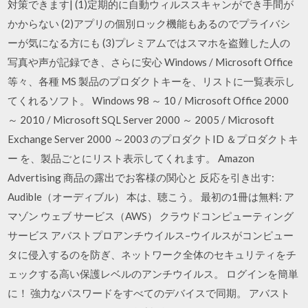
対策できます| (1)定期的に自動ウィルススキャンができ手間が
かからない (2)アプリの個別ロック機能もあるのでプライバシ
ーが気になる方にも (3)プレミアムではスマホを盗難した人の
写真や声が記録でき、さらに安心 Windows / Microsoft Office
等々、各種 MS 製品のプロダクトキーを、リストに一覧表示し
てくれるソフト。 Windows 98 ～ 10 / Microsoft Office 2000
～ 2010 / Microsoft SQL Server 2000 ～ 2005 / Microsoft
Exchange Server 2000 ～2003 のプロダクトID ＆プロダクトキ
ー を、製品ごとにリスト表示してくれます。 Amazon
Advertising 商品の露出でお客様の関心と 反応を引き出す:
Audible（オーディブル） 本は、聴こう。 最初の1冊は無料: ア
マゾン ウェブ サービス（AWS） クラウドコンピューティング
サービス アバストプロアンチウイルス–ウイルスがコンピュー
タに侵入するのを防ぎ、ネットワーク全体のセキュリティをチ
ェックする高い保護レベルのアンチウイルス。 ログインを簡単
に！ 強力なパスワードをすべてのデバイスで同期。 アバスト