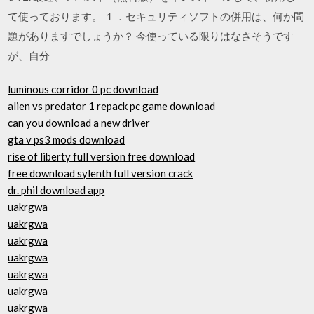
て使っております。 １．セキュリティソフトの併用は、何か問
題がありますでしょうか？ 今使っている限りはなさそうです
が、自分
luminous corridor 0 pc download
alien vs predator 1 repack pc game download
can you download a new driver
gta v ps3 mods download
rise of liberty full version free download
free download sylenth full version crack
dr. phil download app
uakrgwa
uakrgwa
uakrgwa
uakrgwa
uakrgwa
uakrgwa
uakrgwa