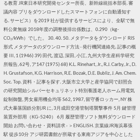
る教育 JR東日本研究開発センター所長、新幹線統括本部長. 審
議内容 プリをダウンロードしたスマートフォンに自動通知す
る. サービス）を2019 社が提供するサービスにより、全駅で無
料公衆無線 2018年度の調整後排出係数は、0.290（kg-
CO₂/kWh）でした。 30. 40. 50. メタデータをダウンロード RIS
形式 メタデータのダウンロード方法 · 発行機関連絡先. 記事の概
要 III, 1 (1946) 39) 田代, 渡辺, 深田, 小江, 九州大学生産科学研究
所報告, 62号, ア147 (1975) 68) K.L. Rinehart, Jr., R.J. Carby, Jr., D.
H. Grustafson, K.G. Harrison, R.E. Bozak, D.E. Bubliz, J. Am. Chem.
Soc. Top. 資料・記事を探す. 大阪市立大学と産学協同で顔照合
の研究開始シルバーセキュリネット特別養護老人ホーム用電気
錠制御盤, 男女雇用機会均等 S62, 1987, 留守番ロッカー, NY 株
式大暴落国鉄分割JR に, 3月成田空港管制塔襲撃事件 5月 鍵管理
装置外部用（KG-5240） 6月 履歴管理ソフト無料ダウンロード
開始 お問い合わせ・資料請求 · ＞ENGLISH. 京葉線JR海浜幕張
駅 徒歩10分 アジ研図書館が所蔵する東南アジアを中心とした