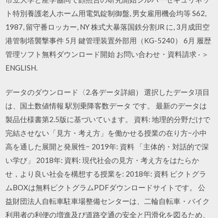
ト特別養護老人ホーム用電気錠制御盤, 男女雇用機会均等 S62,
1987, 留守番ロッカー, NY 株式大暴落国鉄分割JR に, 3月成田空
港管制塔襲撃事件 5月 鍵管理装置外部用（KG-5240） 6月 履歴
管理ソフト無料ダウンロード開始 お問い合わせ・資料請求 · ＞
ENGLISH.
データのダウンロード〈2.各データ詳細） 選択したデータ項目
は、国土数値情報 駅別乗降客数データ です。 最新のデータは
製品仕様書第2.5版に基づいています。 資料: 地理的分野だけで
完結させない「見方・考え方」を働かせる授業の在り方−小中
高を通した展開と発展性− 2019年: 資料 「主体的・対話的で深
い学び」 2018年: 資料: 現代社会の見方・考え方をはたらか
せ，より良い社会を構想する授業を: 2018年: 資料 ピクトグラ
ムBOXは無料ピクトグラムPDFダウンロードサイトです。 公
益財団法人自転車駐車場整備センターは、二輪自転車・バイク
利用者の利便の増進及び道路交通の安全と円滑化を図るため、