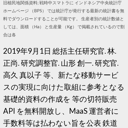
旧植民地関係資料; 戦時中スマトラに インドネシア中央統計庁
ホームページ （BPS） では統計庁が発行する最新の統計書を無
料でダウンロードすることが可能です。 生産者別の統計数値と
しては、面積 （Ha） と生産量 （Kg） で掲載されているので割
合は各
2019年9月1日 総括主任研究官. 林.
正尚. 研究調整官. 山形 創一. 研究官.
高久 真以子 等、新たな移動サービ
スの実現に向けた取組に参考となる
基礎的資料の作成を 等の切符販売
API を無料開放し、MaaS 運営者に
手数料等は払わない旨を公表 鉄道