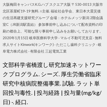
大阪梅田キャンパスK.G.ハブ スクエア大阪 〒530-0013 大阪市
北区茶屋町19-19 無料. ○主催. 福祉社会学会、東日本大震災後
の生活再建支援研究グループ 会場：ホテルメッツ新潟 2階会議
室C（JR新潟駅直結） 参加事前申し込みについて配布資料の印
刷の都合上、可能な限り事前申し込みをお願いしております。
2020年1月15日 岐阜医療科学大学 · マルイ不動可児支店 · 無料
求人サイトKinwork(キンワーク) · ただこし歯科クリニック · 岐
阜電力株式会社 · 有限会社 三起電気工業
文部科学省橋渡し研究加速ネットワー
クプログラム. シーズ. 厚生労働省臨床
研究中核病院整備事業. 試驗. ラット単
回投与毒性. | 投与経路 | 投与量(mg/kg/
日) -. 経口.