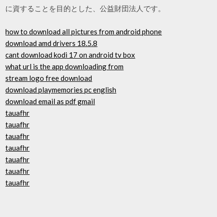
に資することを目的とした、公益財団法人です。
how to download all pictures from android phone
download amd drivers 18.5.8
cant download kodi 17 on android tv box
what url is the app downloading from
stream logo free download
download playmemories pc english
download email as pdf gmail
tauafhr
tauafhr
tauafhr
tauafhr
tauafhr
tauafhr
tauafhr