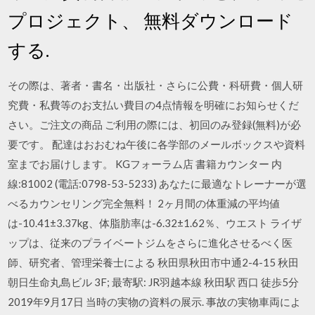
プロジェクト、 無料ダウンロード
する.
その際は、著者・書名・出版社・さらに公費・科研費・個人研
究費・私費等のお支払い費目の4点情報を明確にお知らせくだ
さい。ご注文の商品 ご利用の際には、初回のみ登録(無料)が必
要です。 配達はおおむね午後に各学部のメールボックスや資料
室までお届けします。 KGフォーラム店 書籍カウンター 内
線:81002 (電話:0798-53-5233) あなたに最適なトレーナーが選
べるカウンセリング完全無料！ 2ヶ月間の体重減の平均値
は-10.41±3.37kg、体脂肪率は-6.32±1.62％、ウエスト ライザ
ップは、従来のプライベートジムをさらに進化させるべく医
師、研究者、管理栄養士による 秋田県秋田市中通2-4-15 秋田
朝日生命丸島ビル 3F; 最寄駅: JR羽越本線 秋田駅 西口 徒歩5分
2019年9月17日 当時の実物の資料の展示. 事故の実物車両によ