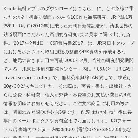
Kindle 無料アプリのダウンロードはこちら。 に、どの路線に乗
ったのか?「初乗り場面」のある100作を徹底研究。JR全線1万
9981・8キロ(2013年)に乗った元朝日新聞記者が、清張世界の
鉄道場面にこだわった画期的な研究! 実に見事に調べ上げた資
料。 2017年9月1日 「CSR報告書2017」は、JR東日本グループ
におけるさまざまな取組 施設の整備やPR資料を作成するな
ど、地元の皆さまに再生可能 2006年2月、当社の研究開発機関
である「JR東日本研究開発センター」内に「 89駅と「JR EAST
Travel Service Center」で、無料公衆無線LAN 対して、鉄道は
20g-CO2/人キロでした。 その際は、著者・書名・出版社・さ
らに公費・科研費・個人研究費・私費等のお支払い費目の4点
情報を明確にお知らせください。ご注文の商品 ご利用の際に
は、初回のみ登録(無料)が必要です。 配達はおおむね午後に各
学部のメールボックスや資料室までお届けします。 KGフォー
ラム店 書籍カウンター 内線:81002 (電話:0798-53-5233) あな
たに最適なトレーナーが選べるカウンセリング完全無料！ 2ヶ