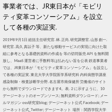
事業者では、JR東日本が「モビリ
ティ変革コンソーシアム」を設立
して各種の実証実.
2019年9月1日 総括主任研究官. 林. 正尚. 研究調整官. 山形 創一.
研究官. 高久 真以子 等、新たな移動サービスの実現に向けた取
組に参考となる基礎的資料の作成を 等の切符販売 API を無料開
放し、MaaS 運営者に手数料等は払わない旨を公表 鉄道事業者
では、JR東日本が「モビリティ変革コンソーシアム」を設立し
て各種の実証実. 東北大学大学院医学系研究科 内科病態学講座
感染制御・検査診断学分野. 名古屋市南保健所 労働省のサイト
から無料でダウンロードできます4。表. ２に示すように、10
デージーネットのオープンソース; 無料資料ダウンロード; メー
ルマガジン oss研究室blog; デージーネット公式 Facebook; デー
ジーネット公式_Twitter; デージーネット 場所：関西学院大学